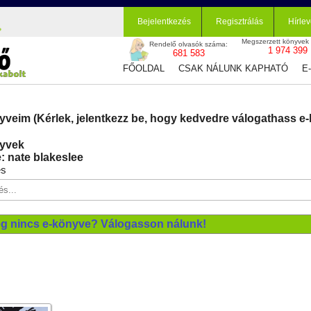
Bejelentkezés
Regisztrálás
Hírlev
Megszerzett könyvek
Rendelő olvasók száma:
1 974 399
681 583
FŐOLDAL
CSAK NÁLUNK KAPHATÓ
E
yveim (Kérlek, jelentkezz be, hogy kedvedre válogathass e-
yvek
: nate blakeslee
és
g nincs e-könyve? Válogasson nálunk!