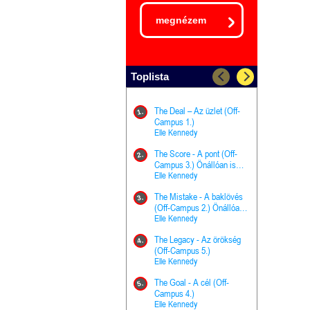
megnézem
Toplista
The Deal – Az üzlet (Off-
The Goal - 
11.
1.
Campus 1.)
Campus 4.)
Elle Kennedy
olvasható!
Elle Kenned
The Score - A pont (Off-
Grace and 
12.
2.
Campus 3.) Önállóan is
Kegyelem é
olvasható!
Elle Kennedy
Előhírnök-tr
Jennifer L.
The Mistake - A baklövés
The Score -
13.
3.
(Off-Campus 2.) Önállóan
Campus 3.
is olvasható!
Elle Kennedy
Különleges é
Elle Kenned
The Legacy - Az örökség
4.
The Cursed
(Off-Campus 5.)
14.
(A csont sz
Elle Kennedy
Harper L. 
The Goal - A cél (Off-
5.
The Princes
Campus 4.)
15.
the Priest - Vallomások: A
Elle Kennedy