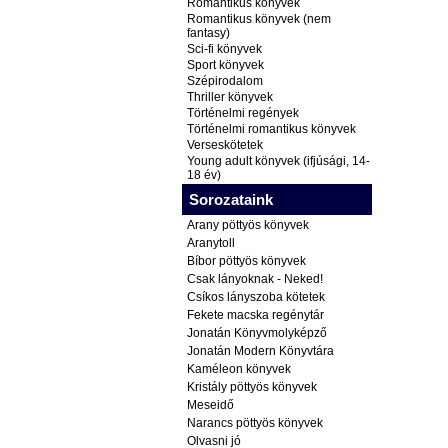
Romantikus könyvek
Romantikus könyvek (nem
fantasy)
Sci-fi könyvek
Sport könyvek
Szépirodalom
Thriller könyvek
Történelmi regények
Történelmi romantikus könyvek
Verseskötetek
Young adult könyvek (ifjúsági, 14-
18 év)
Sorozataink
Arany pöttyös könyvek
Aranytoll
Bíbor pöttyös könyvek
Csak lányoknak - Neked!
Csíkos lányszoba kötetek
Fekete macska regénytár
Jonatán Könyvmolyképző
Jonatán Modern Könyvtára
Kaméleon könyvek
Kristály pöttyös könyvek
Meseidő
Narancs pöttyös könyvek
Olvasni jó