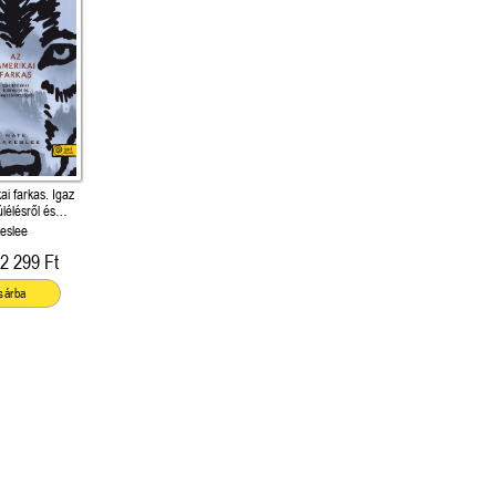
ai farkas. Igaz
úlélésről és
ttságról
eslee
2 299 Ft
sárba