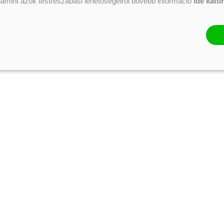
alamint azok testreszabási lehetőségeiről bővebb információ
ide katti