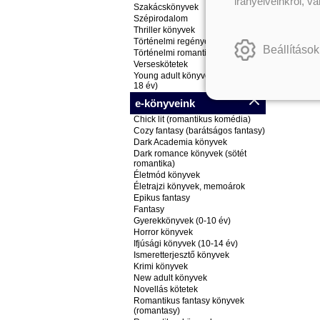
irányelveinkről, v
Szakácskönyvek
Szépirodalom
Thriller könyvek
Történelmi regények
Beállítások
Történelmi romantikus könyvek
Verseskötetek
Young adult könyvek (ifjúsági, 14-
18 év)
e-könyveink
Chick lit (romantikus komédia)
Cozy fantasy (barátságos fantasy)
Dark Academia könyvek
Dark romance könyvek (sötét
romantika)
Életmód könyvek
Életrajzi könyvek, memoárok
Epikus fantasy
Fantasy
Gyerekkönyvek (0-10 év)
Horror könyvek
Ifjúsági könyvek (10-14 év)
Ismeretterjesztő könyvek
Krimi könyvek
New adult könyvek
Novellás kötetek
Romantikus fantasy könyvek
(romantasy)