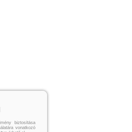
l
mény biztosítása
nálatára vonatkozó