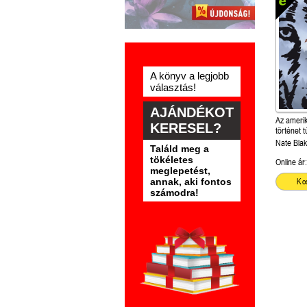
A könyv a legjobb
választás!
AJÁNDÉKOT
Az amerik
KERESEL?
történet t
megszállo
Nate Blak
Találd meg a
tökéletes
Online ár:
meglepetést,
annak, aki fontos
Ko
számodra!