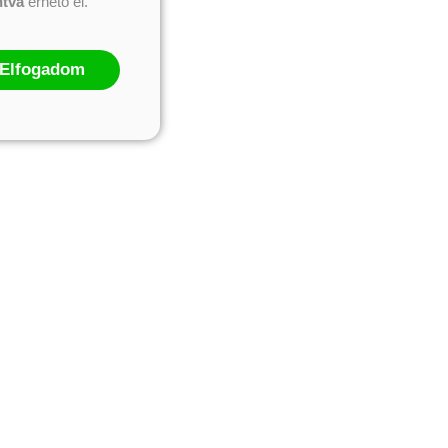
ntva
érhető el.
Elfogadom