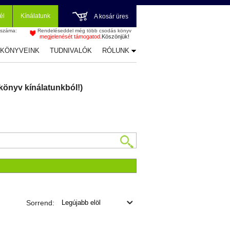
él
Kínálatunk
A kosár üres
 száma:
Rendeléseddel még több csodás könyv
megjelenését támogatod.
Köszönjük!
-KÖNYVEINK
TUDNIVALÓK
RÓLUNK
könyv kínálatunkból!)
Sorrend: