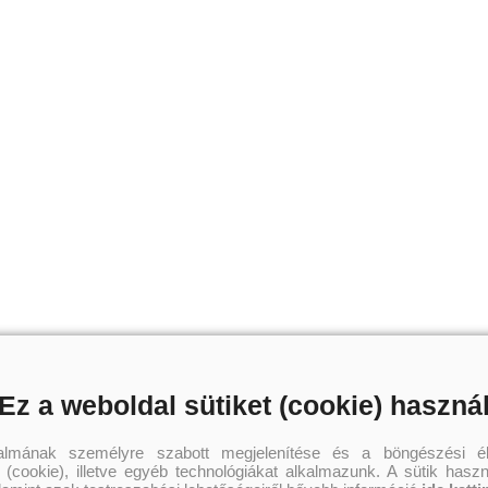
Ez a weboldal sütiket (cookie) haszná
talmának személyre szabott megjelenítése és a böngészési él
 (cookie), illetve egyéb technológiákat alkalmazunk. A sütik hasz