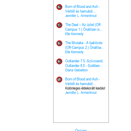
Hercegnő, 
Ella Frank
Born of Blood and Ash -
Pap (Vallo
6.
Ashen Thr
Vérből és hamuból
16.
trón (Drago
született (Hús és tűz 4.)
Jennifer L. Armentrout
Különleges 
Marie Nieho
The Deal – Az üzlet (Off-
kiadás!
7.
A téli tücs
Campus 1.) Önállóan is
17.
szövegfeld
olvasható!
Elle Kennedy
munkafüze
Bayné Bojc
The Mistake - A baklövés
8.
From the G
(Off-Campus 2.) Önállóan
18.
nyugalma 
is olvasható!
Elle Kennedy
Krónikák 6.
Kresley Col
Outlander 7.5 -Szívcsend,
9.
Ashen Thr
Outlander 8.5 - Szélben
19.
trón (Drago
sodródó falevél
Diana Gabaldon
Marie Nieho
Born of Blood and Ash -
10.
Outlander 
Vérből és hamuból
20.
Outlander 8
született (Hús és tűz 4.)
Különleges éldekorált kiadás!
Jennifer L. Armentrout
sodródó fal
Diana Gaba
Összes