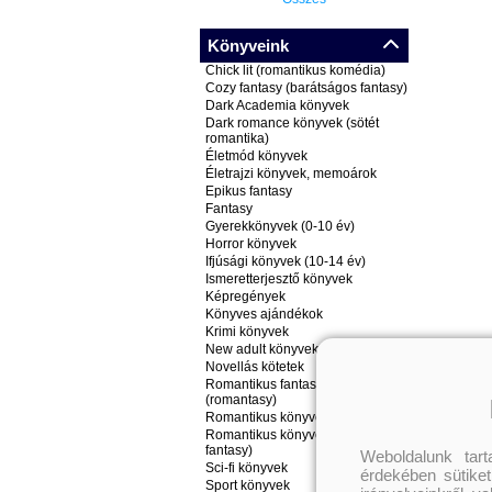
Könyveink
Chick lit (romantikus komédia)
Cozy fantasy (barátságos fantasy)
Dark Academia könyvek
Dark romance könyvek (sötét
romantika)
Életmód könyvek
Életrajzi könyvek, memoárok
Epikus fantasy
Fantasy
Gyerekkönyvek (0-10 év)
Horror könyvek
Ifjúsági könyvek (10-14 év)
Ismeretterjesztő könyvek
Képregények
Könyves ajándékok
Krimi könyvek
New adult könyvek
Novellás kötetek
Romantikus fantasy könyvek
(romantasy)
Romantikus könyvek
Romantikus könyvek (nem
fantasy)
Weboldalunk tar
Sci-fi könyvek
érdekében sütiket
Sport könyvek