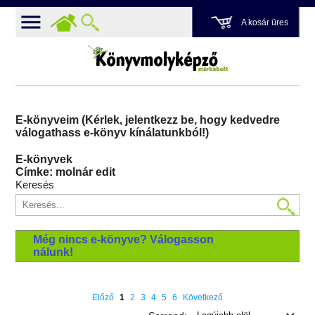
A kosár üres
E-könyveim (Kérlek, jelentkezz be, hogy kedvedre
válogathass e-könyv kínálatunkból!)
E-könyvek
Címke: molnár edit
Keresés
Még nincs e-könyve? Válogasson
nálunk!
Előző
1
2
3
4
5
6
Következő