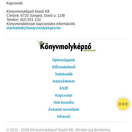
Kapcsolat
Könyvmolyképző Kiadó Kft.
Címünk: 6725 Szeged, Dobó u. 12/B
Telefon: (62) 551-132
Könyvrendeléssel kapcsolatos információk:
markabolt@konyvmolykepzo.hu
Újdonságaink
Előrendelhető
Tudnivalók
Adatvédelem
ÁSZF
Kapcsolat
Süti kezelés
Árkötött termékek
Hírlevél
© 2011 - 2026 Könyvmolyképző Kiadó Kft..
Minden jog fenntartva.