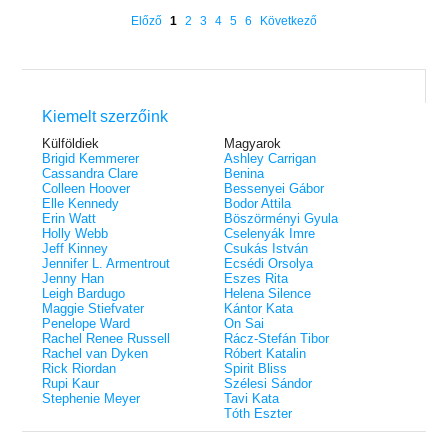
éldekorált kiadás!
38.
Tolvajok és a káosz k
ne - Hamvadó trón
Előző
1
2
3
4
5
6
Következő
Rebel (A Renegátok 3.)
(Sors és tűz 3.)
K. A. Tucker
nd 2.)
29.
Rebecca Yarros
ff
Fire In You - Benned 
39.
A Court of Silver Flames – Ezüst
(Várok rád 6.)
7.5 -Szívcsend,
30.
lángok udvara (Tüskék és rózsák
Jennifer L. Armentrout
8.5 - Szélben sodródó
Különleges éldekorált kiadás! -
udvara 5.)
ldon
Kiemelt szerzőink
Javított kiadás
A Queen of Thieves a
40.
Sarah J. Maas
Tolvajok és a káosz k
Külföldiek
Magyarok
Különleges éldekorá
(Sors és tűz 3.)
Brigid Kemmerer
Ashley Carrigan
K. A. Tucker
Cassandra Clare
Benina
Colleen Hoover
Bessenyei Gábor
Elle Kennedy
Bodor Attila
Erin Watt
Böszörményi Gyula
Holly Webb
Cselenyák Imre
Jeff Kinney
Csukás István
Jennifer L. Armentrout
Ecsédi Orsolya
Jenny Han
Eszes Rita
Leigh Bardugo
Helena Silence
Maggie Stiefvater
Kántor Kata
Penelope Ward
On Sai
Rachel Renee Russell
Rácz-Stefán Tibor
Rachel van Dyken
Róbert Katalin
Rick Riordan
Spirit Bliss
Rupi Kaur
Szélesi Sándor
Stephenie Meyer
Tavi Kata
Tóth Eszter