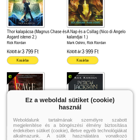
Thor kalapácsa (Magnus Chase és
A Nap és a Csillag (Nico di Angelo
Asgard istenei 2.)
kalandjai 1.)
Rick Riordan
Mark Oshiro, Rick Riordan
3 799 Ft
3 999 Ft
Kötött ár:
Kötött ár:
Kosárba
Kosárba
Ez a weboldal sütiket (cookie)
használ
Weboldalunk tartalmának személyre szabott
megjelenítése és a böngészési élmény biztosítása
 A cél (Off-Campus 4.)
Grace and Glory - Kegyelem és
Bad Girl Reputation -
21.
31.
érdekében sütiket (cookie), illetve egyéb technológiákat
 olvasható!
dicsőség (Az Előhírnök-trilógia
lány (Avalon Bay 2.)
Rage and Ruin - Düh és enyészet
Percy Jackson és az olimposziak
Különleges éldekorált kiadás!
alkalmazunk. A sütik használatára vonatkozó
dy
3.)
Elle Kennedy
(Az Előhírnök-trilógia 2.)
6. - Az istenek kelyhe
Jennifer L. Armentrout