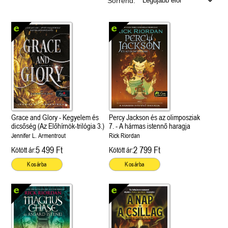
Sorrend:
Grace and Glory - Kegyelem és
Percy Jackson és az olimposziak
dicsőség (Az Előhírnök-trilógia 3.)
7. - A hármas istennő haragja
Jennifer L. Armentrout
Rick Riordan
5 499 Ft
2 799 Ft
Kötött ár:
Kötött ár:
Kosárba
Kosárba