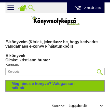
A kosár üres
E-könyveim (Kérlek, jelentkezz be, hogy kedvedre
válogathass e-könyv kínálatunkból!)
E-könyvek
Címke: kristi ann hunter
Keresés
Még nincs e-könyve? Válogasson
nálunk!
Sorrend: