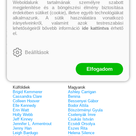
Weboldalunk tartalmának személyre szabott
megjelenítése és a böngészési élmény biztosítása
érdekében sütiket (cookie), illetve egyéb technológiákat
alkalmazunk. A sütik használatára vonatkozó
irányelveinkről, valamint azok testreszabási
Hibátlan külső (A Hawthorne-ház
lehetőségeiről bővebb információ
ide kattintva
érhető
2.) Önállóan is olvasható!
el.
Kristi Ann Hunter
3 199 Ft
Online ár:
Beállítások
Kosárba
Elfogadom
Kiemelt szerzőink
Külföldiek
Magyarok
Brigid Kemmerer
Ashley Carrigan
Cassandra Clare
Benina
Colleen Hoover
Bessenyei Gábor
Elle Kennedy
Bodor Attila
Erin Watt
Böszörményi Gyula
Holly Webb
Cselenyák Imre
Jeff Kinney
Csukás István
 A cél (Off-Campus 4.)
Grace and Glory - Kegyelem és
Bad Girl Reputation -
21.
31.
Jennifer L. Armentrout
Ecsédi Orsolya
 olvasható!
dicsőség (Az Előhírnök-trilógia
lány (Avalon Bay 2.)
Jenny Han
Eszes Rita
Különleges éldekorált kiadás!
dy
3.)
Elle Kennedy
Leigh Bardugo
Helena Silence
Jennifer L. Armentrout