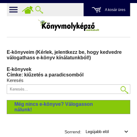
A kosár üres
E-könyveim (Kérlek, jelentkezz be, hogy kedvedre
válogathass e-könyv kínálatunkból!)
E-könyvek
Címke: kiűzetés a paradicsomból
Keresés
Még nincs e-könyve? Válogasson
nálunk!
Sorrend: