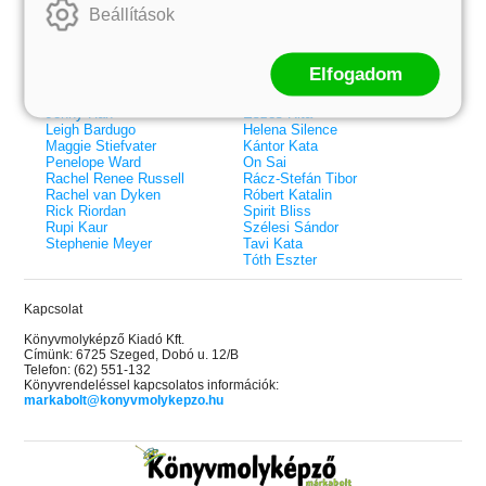
Beállítások
Colleen Hoover
Bessenyei Gábor
Elle Kennedy
Bodor Attila
Erin Watt
Böszörményi Gyula
Holly Webb
Cselenyák Imre
Elfogadom
Jeff Kinney
Csukás István
Jennifer L. Armentrout
Ecsédi Orsolya
Jenny Han
Eszes Rita
Leigh Bardugo
Helena Silence
Maggie Stiefvater
Kántor Kata
Penelope Ward
On Sai
Rachel Renee Russell
Rácz-Stefán Tibor
Rachel van Dyken
Róbert Katalin
Rick Riordan
Spirit Bliss
Rupi Kaur
Szélesi Sándor
Stephenie Meyer
Tavi Kata
Tóth Eszter
Kapcsolat
Könyvmolyképző Kiadó Kft.
Címünk: 6725 Szeged, Dobó u. 12/B
Telefon: (62) 551-132
Könyvrendeléssel kapcsolatos információk:
markabolt@konyvmolykepzo.hu
 A cél (Off-Campus 4.)
Grace and Glory - Kegyelem és
Bad Girl Reputation -
21.
31.
 olvasható!
dicsőség (Az Előhírnök-trilógia
lány (Avalon Bay 2.)
Különleges éldekorált kiadás!
dy
3.)
Elle Kennedy
Jennifer L. Armentrout