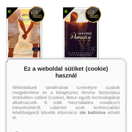
Return To Paradise - Visszatérés a
Leaving Paradise – Kiűzetés a
Paradicsomba (Kiűzetés a
Ez a weboldal sütiket (cookie)
Paradicsomból (Kiűzetés a
Paradicsomból 2.)
Paradicsomból 1.)
Simone Elkeles
Simone Elkeles
használ
1 999 Ft
1 999 Ft
Online ár:
Online ár:
Weboldalunk tartalmának személyre szabott
Kosárba
Kosárba
megjelenítése és a böngészési élmény biztosítása
érdekében sütiket (cookie), illetve egyéb technológiákat
alkalmazunk. A sütik használatára vonatkozó
irányelveinkről, valamint azok testreszabási
lehetőségeiről bővebb információ
ide kattintva
érhető
Kiemelt szerzőink
el.
Külföldiek
Magyarok
Brigid Kemmerer
Ashley Carrigan
Cassandra Clare
Benina