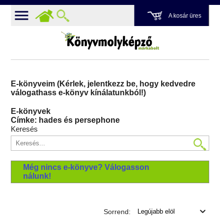
A kosár üres
E-könyveim (Kérlek, jelentkezz be, hogy kedvedre
válogathass e-könyv kínálatunkból!)
E-könyvek
Címke: hades és persephone
Keresés
Még nincs e-könyve? Válogasson
nálunk!
Sorrend: