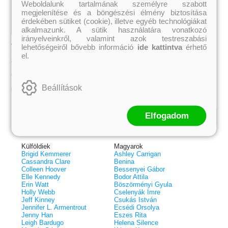
Weboldalunk tartalmának személyre szabott
megjelenítése és a böngészési élmény biztosítása
érdekében sütiket (cookie), illetve egyéb technológiákat
alkalmazunk. A sütik használatára vonatkozó
irányelveinkről, valamint azok testreszabási
A sötétség érintése (Hades és
lehetőségeiről bővebb információ
ide kattintva
érhető
Persephone 1.)
el.
Scarlett St. Clair
3 199 Ft
Online ár:
Beállítások
Kosárba
Elfogadom
Kiemelt szerzőink
Külföldiek
Magyarok
Brigid Kemmerer
Ashley Carrigan
Cassandra Clare
Benina
Colleen Hoover
Bessenyei Gábor
Elle Kennedy
Bodor Attila
Erin Watt
Böszörményi Gyula
Holly Webb
Cselenyák Imre
Jeff Kinney
Csukás István
 A cél (Off-Campus 4.)
Grace and Glory - Kegyelem és
Bad Girl Reputation -
21.
31.
Jennifer L. Armentrout
Ecsédi Orsolya
 olvasható!
dicsőség (Az Előhírnök-trilógia
lány (Avalon Bay 2.)
Jenny Han
Eszes Rita
Különleges éldekorált kiadás!
dy
3.)
Elle Kennedy
Leigh Bardugo
Helena Silence
Jennifer L. Armentrout