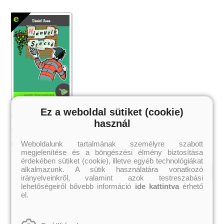
Hiányzik Szecső
Ez a weboldal sütiket (cookie)
Dániel Anna
használ
1 299 Ft
Online ár:
Weboldalunk tartalmának személyre szabott
Kosárba
megjelenítése és a böngészési élmény biztosítása
érdekében sütiket (cookie), illetve egyéb technológiákat
alkalmazunk. A sütik használatára vonatkozó
irányelveinkről, valamint azok testreszabási
lehetőségeiről bővebb információ
ide kattintva
érhető
Kiemelt szerzőink
el.
Külföldiek
Magyarok
Brigid Kemmerer
Ashley Carrigan
Cassandra Clare
Benina
Colleen Hoover
Bessenyei Gábor