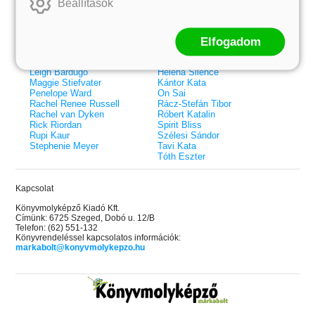
Beállítások
Elle Kennedy
Bodor Attila
Erin Watt
Böszörményi Gyula
Holly Webb
Cselenyák Imre
Elfogadom
Jeff Kinney
Csukás István
Jennifer L. Armentrout
Ecsédi Orsolya
Jenny Han
Eszes Rita
Leigh Bardugo
Helena Silence
Maggie Stiefvater
Kántor Kata
Penelope Ward
On Sai
Rachel Renee Russell
Rácz-Stefán Tibor
Rachel van Dyken
Róbert Katalin
Rick Riordan
Spirit Bliss
Rupi Kaur
Szélesi Sándor
Stephenie Meyer
Tavi Kata
Tóth Eszter
Kapcsolat
Könyvmolyképző Kiadó Kft.
Címünk: 6725 Szeged, Dobó u. 12/B
Telefon: (62) 551-132
Könyvrendeléssel kapcsolatos információk:
markabolt@konyvmolykepzo.hu
 A cél (Off-Campus 4.)
Grace and Glory - Kegyelem és
Bad Girl Reputation -
21.
31.
 olvasható!
dicsőség (Az Előhírnök-trilógia
lány (Avalon Bay 2.)
Különleges éldekorált kiadás!
dy
3.)
Elle Kennedy
Jennifer L. Armentrout