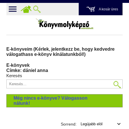
A kosár üres
E-könyveim (Kérlek, jelentkezz be, hogy kedvedre
válogathass e-könyv kínálatunkból!)
E-könyvek
Címke: dániel anna
Keresés
Még nincs e-könyve? Válogasson
nálunk!
Sorrend: