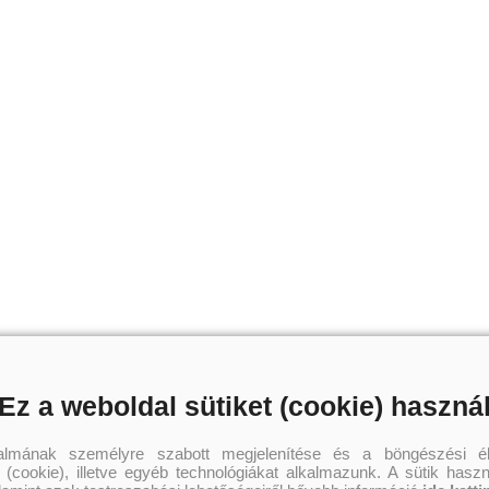
Ez a weboldal sütiket (cookie) haszná
talmának személyre szabott megjelenítése és a böngészési él
 (cookie), illetve egyéb technológiákat alkalmazunk. A sütik hasz