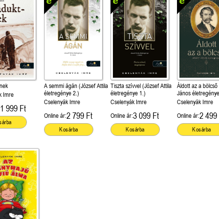
ének
A semmi ágán (József Attila
Tiszta szívvel (József Attila
Áldott az a bölcső
életregénye 2.)
életregénye 1.)
János életregény
k Imre
Cselenyák Imre
Cselenyák Imre
Cselenyák Imre
1 999 Ft
2 799 Ft
3 099 Ft
2 499 
Online ár:
Online ár:
Online ár:
sárba
Kosárba
Kosárba
Kosárba