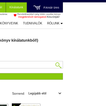
él
Kínálatunk
A kosár üres
 száma:
Rendeléseddel még több csodás könyv
megjelenését támogatod.
Köszönjük!
-KÖNYVEINK
TUDNIVALÓK
RÓLUNK
könyv kínálatunkból!)
Sorrend: