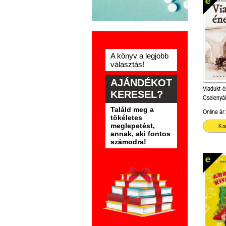
A könyv a legjobb
választás!
AJÁNDÉKOT
Viadukt-
KERESEL?
Cselenyá
Találd meg a
Online ár:
tökéletes
meglepetést,
Ko
annak, aki fontos
számodra!