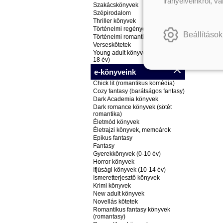
irányelveinkről, v
Szakácskönyvek
Szépirodalom
Thriller könyvek
Történelmi regények
Beállítások
Történelmi romantikus könyvek
Verseskötetek
Young adult könyvek (ifjúsági, 14-
18 év)
e-könyveink
Chick lit (romantikus komédia)
Cozy fantasy (barátságos fantasy)
Dark Academia könyvek
Dark romance könyvek (sötét
romantika)
Életmód könyvek
Életrajzi könyvek, memoárok
Epikus fantasy
Fantasy
Gyerekkönyvek (0-10 év)
Horror könyvek
Ifjúsági könyvek (10-14 év)
Ismeretterjesztő könyvek
Krimi könyvek
New adult könyvek
Novellás kötetek
Romantikus fantasy könyvek
(romantasy)