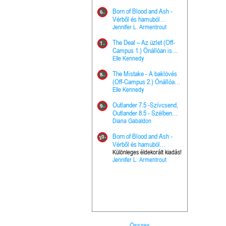
Hercegnő, 
Ella Frank
Born of Blood and Ash -
Pap (Vallo
6.
Ashen Thr
Vérből és hamuból
16.
trón (Drago
született (Hús és tűz 4.)
Jennifer L. Armentrout
Különleges 
Marie Nieho
The Deal – Az üzlet (Off-
kiadás!
7.
A téli tücs
Campus 1.) Önállóan is
17.
szövegfeld
olvasható!
Elle Kennedy
munkafüze
Bayné Bojc
The Mistake - A baklövés
8.
From the G
(Off-Campus 2.) Önállóan
18.
nyugalma 
is olvasható!
Elle Kennedy
Krónikák 6.
Kresley Col
Outlander 7.5 -Szívcsend,
9.
Ashen Thr
Outlander 8.5 - Szélben
19.
trón (Drago
sodródó falevél
Diana Gabaldon
Marie Nieho
Born of Blood and Ash -
10.
Outlander 
Vérből és hamuból
20.
Outlander 8
született (Hús és tűz 4.)
Különleges éldekorált kiadás!
Jennifer L. Armentrout
sodródó fal
Diana Gaba
Összes