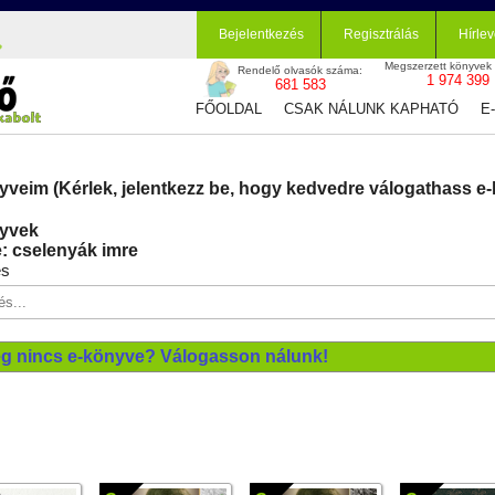
Bejelentkezés
Regisztrálás
Hírlev
Megszerzett könyvek
Rendelő olvasók száma:
1 974 399
681 583
FŐOLDAL
CSAK NÁLUNK KAPHATÓ
E
yveim (Kérlek, jelentkezz be, hogy kedvedre válogathass e-
yvek
: cselenyák imre
és
g nincs e-könyve? Válogasson nálunk!