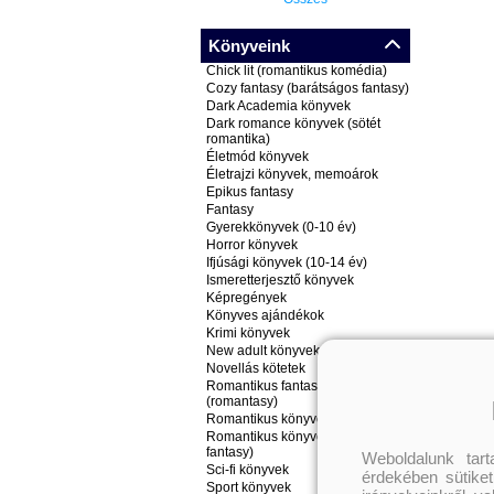
Könyveink
Chick lit (romantikus komédia)
Cozy fantasy (barátságos fantasy)
Dark Academia könyvek
Dark romance könyvek (sötét
romantika)
Életmód könyvek
Életrajzi könyvek, memoárok
Epikus fantasy
Fantasy
Gyerekkönyvek (0-10 év)
Horror könyvek
Ifjúsági könyvek (10-14 év)
Ismeretterjesztő könyvek
Képregények
Könyves ajándékok
Krimi könyvek
New adult könyvek
Novellás kötetek
Romantikus fantasy könyvek
(romantasy)
Romantikus könyvek
Romantikus könyvek (nem
fantasy)
Weboldalunk tar
Sci-fi könyvek
érdekében sütiket
Sport könyvek