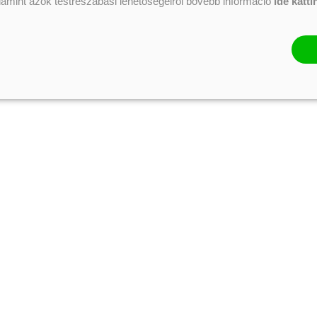
alamint azok testreszabási lehetőségeiről bővebb információ
ide katti