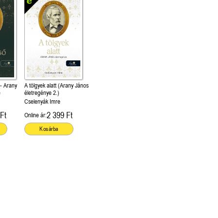
 - Arany
A tölgyek alatt (Arany János
e
életregénye 2.)
Cselenyák Imre
Ft
2 399 Ft
Online ár:
Kosárba