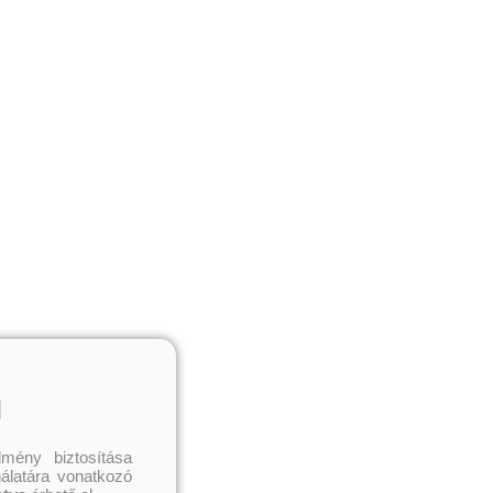
l
mény biztosítása
nálatára vonatkozó