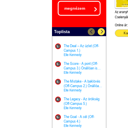
megnézem
Az aranyh
Cselenyá
Online ár:
Toplista
Ko
The Deal – Az üzlet (Off-
The Goal - 
11.
1.
Campus 1.)
Campus 4.)
Elle Kennedy
olvasható!
Elle Kenned
The Score - A pont (Off-
Grace and 
12.
2.
Campus 3.) Önállóan is
Kegyelem é
olvasható!
Elle Kennedy
Előhírnök-tr
Jennifer L.
The Mistake - A baklövés
The Score -
13.
3.
(Off-Campus 2.) Önállóan
Campus 3.
is olvasható!
Elle Kennedy
Különleges é
Elle Kenned
The Legacy - Az örökség
4.
The Cursed
(Off-Campus 5.)
14.
(A csont sz
Elle Kennedy
Harper L. 
The Goal - A cél (Off-
5.
The Princes
Campus 4.)
15.
the Priest - Vallomások: A
Elle Kennedy