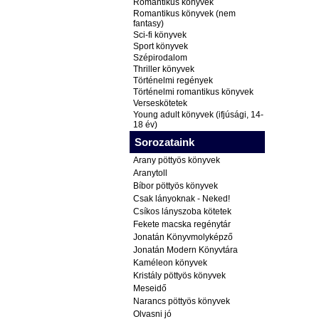
Romantikus könyvek
Romantikus könyvek (nem
fantasy)
Sci-fi könyvek
Sport könyvek
Szépirodalom
Thriller könyvek
Történelmi regények
Történelmi romantikus könyvek
Verseskötetek
Young adult könyvek (ifjúsági, 14-
18 év)
Sorozataink
Arany pöttyös könyvek
Aranytoll
Bíbor pöttyös könyvek
Csak lányoknak - Neked!
Csíkos lányszoba kötetek
Fekete macska regénytár
Jonatán Könyvmolyképző
Jonatán Modern Könyvtára
Kaméleon könyvek
Kristály pöttyös könyvek
Meseidő
Narancs pöttyös könyvek
Olvasni jó