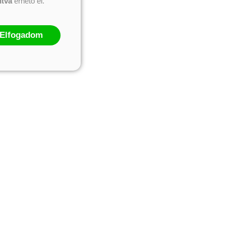
ntva
érhető el.
Elfogadom