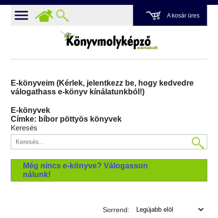
A kosár üres
E-könyveim (Kérlek, jelentkezz be, hogy kedvedre
válogathass e-könyv kínálatunkból!)
E-könyvek
Címke: bíbor pöttyös könyvek
Keresés
Még nincs e-könyve? Válogasson
nálunk!
Sorrend: