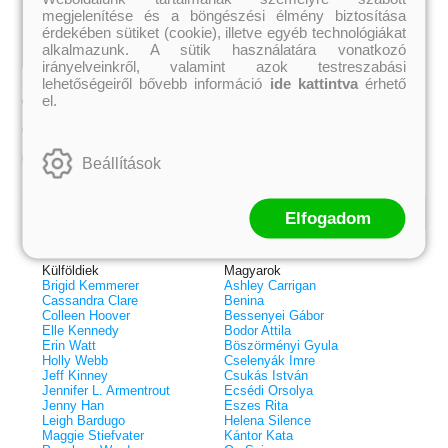
megjelenítése és a böngészési élmény biztosítása
érdekében sütiket (cookie), illetve egyéb technológiákat
alkalmazunk. A sütik használatára vonatkozó
irányelveinkről, valamint azok testreszabási
Rozzancs Rozi Barathániában
A fiúk olyanok, mint a rágógumi
lehetőségeiről bővebb információ
ide kattintva
érhető
el.
Csobán Zsuzsa
Kerstin Gier
1 399 Ft
1 199 Ft
Online ár:
Online ár:
Kosárba
Kosárba
Beállítások
Elfogadom
Kiemelt szerzőink
Külföldiek
Magyarok
Brigid Kemmerer
Ashley Carrigan
Cassandra Clare
Benina
Colleen Hoover
Bessenyei Gábor
Elle Kennedy
Bodor Attila
Erin Watt
Böszörményi Gyula
Holly Webb
Cselenyák Imre
Jeff Kinney
Csukás István
Jennifer L. Armentrout
Ecsédi Orsolya
 A cél (Off-Campus 4.)
Grace and Glory - Kegyelem és
Bad Girl Reputation -
21.
31.
Jenny Han
Eszes Rita
 olvasható!
dicsőség (Az Előhírnök-trilógia
lány (Avalon Bay 2.)
Leigh Bardugo
Helena Silence
Különleges éldekorált kiadás!
dy
3.)
Elle Kennedy
Maggie Stiefvater
Kántor Kata
Jennifer L. Armentrout