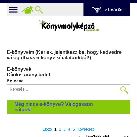
A kosár üres
E-könyveim (Kérlek, jelentkezz be, hogy kedvedre
válogathass e-könyv kínálatunkból!)
E-könyvek
Címke: arany kötet
Keresés
Még nincs e-könyve? Válogasson
nálunk!
Előző
1
2
3
4
5
Következő