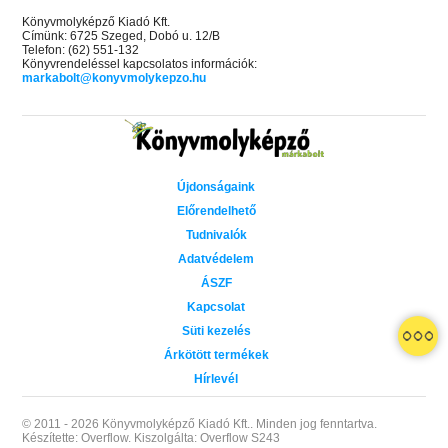
Könyvmolyképző Kiadó Kft.
Címünk: 6725 Szeged, Dobó u. 12/B
Telefon: (62) 551-132
Könyvrendeléssel kapcsolatos információk:
markabolt@konyvmolykepzo.hu
Újdonságaink
Előrendelhető
Tudnivalók
Adatvédelem
ÁSZF
Kapcsolat
Süti kezelés
Árkötött termékek
Hírlevél
© 2011 - 2026 Könyvmolyképző Kiadó Kft..
Minden jog fenntartva.
Készítette: Overflow.
Kiszolgálta: Overflow S243