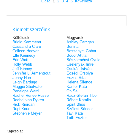
éldekorált kiadás!
38.
Előző
1
2
3
4
5
Következő
Tolvajok és a káosz k
ne - Hamvadó trón
Rebel (A Renegátok 3.)
(Sors és tűz 3.)
K. A. Tucker
nd 2.)
29.
Rebecca Yarros
ff
Fire In You - Benned 
39.
A Court of Silver Flames – Ezüst
(Várok rád 6.)
7.5 -Szívcsend,
30.
lángok udvara (Tüskék és rózsák
Jennifer L. Armentrout
8.5 - Szélben sodródó
Kiemelt szerzőink
Különleges éldekorált kiadás! -
udvara 5.)
ldon
Javított kiadás
A Queen of Thieves a
40.
Külföldiek
Magyarok
Sarah J. Maas
Tolvajok és a káosz k
Brigid Kemmerer
Ashley Carrigan
Különleges éldekorá
(Sors és tűz 3.)
Cassandra Clare
Benina
K. A. Tucker
Colleen Hoover
Bessenyei Gábor
Elle Kennedy
Bodor Attila
Erin Watt
Böszörményi Gyula
Holly Webb
Cselenyák Imre
Jeff Kinney
Csukás István
Jennifer L. Armentrout
Ecsédi Orsolya
Jenny Han
Eszes Rita
Leigh Bardugo
Helena Silence
Maggie Stiefvater
Kántor Kata
Penelope Ward
On Sai
Rachel Renee Russell
Rácz-Stefán Tibor
Rachel van Dyken
Róbert Katalin
Rick Riordan
Spirit Bliss
Rupi Kaur
Szélesi Sándor
Stephenie Meyer
Tavi Kata
Tóth Eszter
Kapcsolat