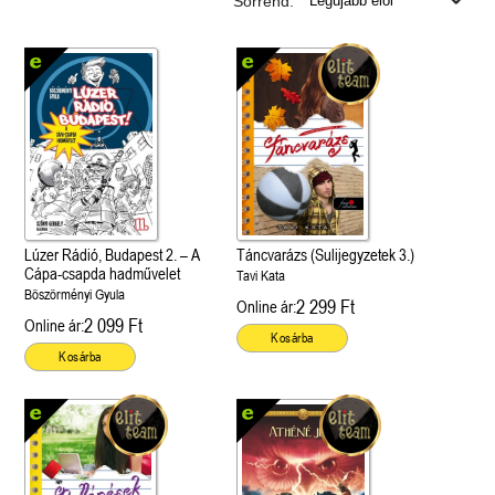
Sorrend:
Lúzer Rádió, Budapest 2. – A
Táncvarázs (Sulijegyzetek 3.)
Cápa-csapda hadművelet
Tavi Kata
Böszörményi Gyula
2 299 Ft
Online ár:
2 099 Ft
Online ár:
Kosárba
Kosárba