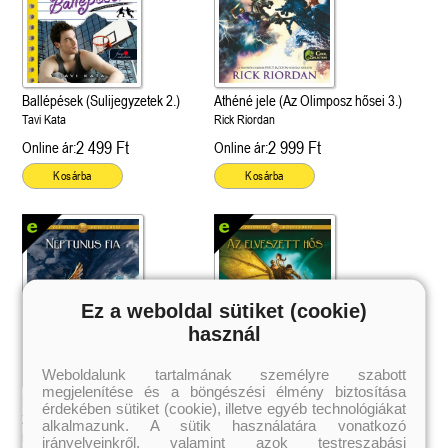
Ballépések (Sulijegyzetek 2.)
Athéné jele (Az Olimposz hősei 3.)
Tavi Kata
Rick Riordan
2 499 Ft
2 999 Ft
Online ár:
Online ár:
Kosárba
Kosárba
Ez a weboldal sütiket (cookie)
használ
Weboldalunk tartalmának személyre szabott
megjelenítése és a böngészési élmény biztosítása
Neptunus fia (Az Olimposz hősei
Az elveszett hős (Az Olimposz
 A cél (Off-Campus 4.)
Grace and Glory - Kegyelem és
Bad Girl Reputation -
21.
31.
érdekében sütiket (cookie), illetve egyéb technológiákat
 olvasható!
dicsőség (Az Előhírnök-trilógia
lány (Avalon Bay 2.)
2.)
hősei 1.)
alkalmazunk. A sütik használatára vonatkozó
Különleges éldekorált kiadás!
dy
3.)
Elle Kennedy
Rick Riordan
Rick Riordan
irányelveinkről, valamint azok testreszabási
Jennifer L. Armentrout