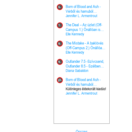
Hercegnő, 
Ella Frank
Born of Blood and Ash -
Pap (Vallo
6.
Ashen Thr
Vérből és hamuból
16.
trón (Drago
született (Hús és tűz 4.)
Jennifer L. Armentrout
Különleges 
Marie Nieho
The Deal – Az üzlet (Off-
kiadás!
7.
A téli tücs
Campus 1.) Önállóan is
17.
szövegfeld
olvasható!
Elle Kennedy
munkafüze
Bayné Bojc
The Mistake - A baklövés
8.
From the G
(Off-Campus 2.) Önállóan
18.
nyugalma 
is olvasható!
Elle Kennedy
Krónikák 6.
Kresley Col
Outlander 7.5 -Szívcsend,
9.
Ashen Thr
Outlander 8.5 - Szélben
19.
trón (Drago
sodródó falevél
Diana Gabaldon
Marie Nieho
Born of Blood and Ash -
10.
Outlander 
Vérből és hamuból
20.
Outlander 8
született (Hús és tűz 4.)
Különleges éldekorált kiadás!
Jennifer L. Armentrout
sodródó fal
Diana Gaba
Összes