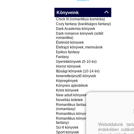
Könyveink
Chick lit (romantikus komédia)
Cozy fantasy (barátságos fantasy)
Dark Academia könyvek
Dark romance könyvek (sötét
romantika)
Életmód könyvek
Életrajzi könyvek, memoárok
Epikus fantasy
Fantasy
Gyerekkönyvek (0-10 év)
Horror könyvek
Ifjúsági könyvek (10-14 év)
Ismeretterjesztő könyvek
Képregények
Könyves ajándékok
Krimi könyvek
New adult könyvek
Novellás kötetek
Romantikus fantasy könyvek
(romantasy)
Romantikus könyvek
Romantikus könyvek (nem
fantasy)
Weboldalunk tar
Sci-fi könyvek
érdekében sütiket
Sport könyvek