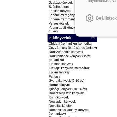
irányelveinkről, v
Szakácskönyvek
Szépirodalom
Thriller könyvek
Történelmi regények
Beállítások
Történelmi romantikus könyvek
Verseskötetek
Young adult könyvek (ifjúsági, 14-
18 év)
e-könyveink
Chick lit (romantikus komédia)
Cozy fantasy (barátságos fantasy)
Dark Academia könyvek
Dark romance könyvek (sötét
romantika)
Életmód könyvek
Életrajzi könyvek, memoárok
Epikus fantasy
Fantasy
Gyerekkönyvek (0-10 év)
Horror könyvek
Ifjúsági könyvek (10-14 év)
Ismeretterjesztő könyvek
Krimi könyvek
New adult könyvek
Novellás kötetek
Romantikus fantasy könyvek
(romantasy)