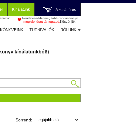
él
Kínálatunk
A kosár üres
 száma:
Rendeléseddel még több csodás könyv
megjelenését támogatod.
Köszönjük!
-KÖNYVEINK
TUDNIVALÓK
RÓLUNK
könyv kínálatunkból!)
Sorrend: