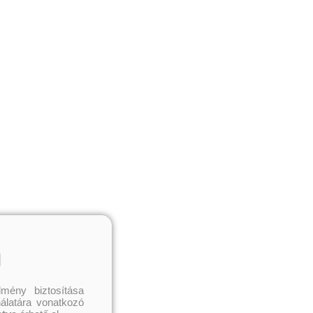
l
mény biztosítása
nálatára vonatkozó