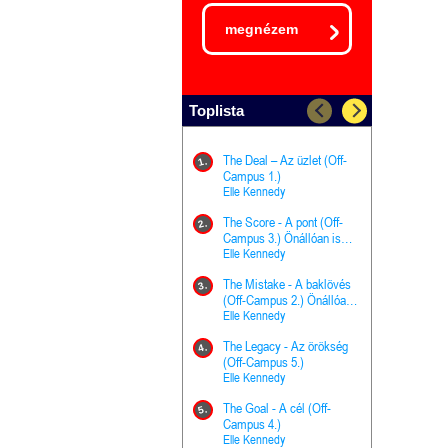
megnézem
Toplista
The Deal – Az üzlet (Off-
The Goal - 
11.
1.
Campus 1.)
Campus 4.)
Elle Kennedy
olvasható!
Elle Kenned
The Score - A pont (Off-
Grace and 
12.
2.
Campus 3.) Önállóan is
Kegyelem é
olvasható!
Elle Kennedy
Előhírnök-tr
Jennifer L.
The Mistake - A baklövés
The Score -
13.
3.
(Off-Campus 2.) Önállóan
Campus 3.
is olvasható!
Elle Kennedy
Különleges é
Elle Kenned
The Legacy - Az örökség
4.
The Cursed
(Off-Campus 5.)
14.
(A csont sz
Elle Kennedy
Harper L. 
The Goal - A cél (Off-
5.
The Princes
Campus 4.)
15.
the Priest - Vallomások: A
Elle Kennedy