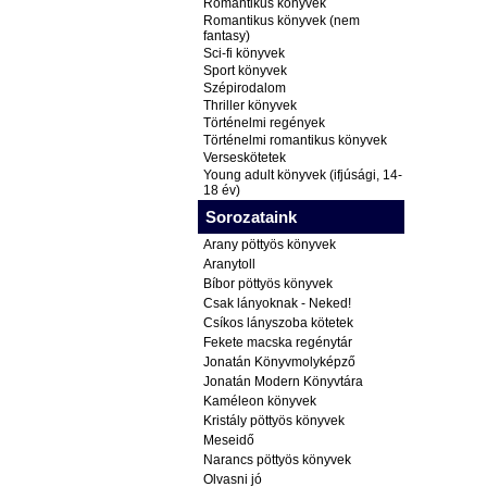
Romantikus könyvek
Romantikus könyvek (nem
fantasy)
Sci-fi könyvek
Sport könyvek
Szépirodalom
Thriller könyvek
Történelmi regények
Történelmi romantikus könyvek
Verseskötetek
Young adult könyvek (ifjúsági, 14-
18 év)
Sorozataink
Arany pöttyös könyvek
Aranytoll
Bíbor pöttyös könyvek
Csak lányoknak - Neked!
Csíkos lányszoba kötetek
Fekete macska regénytár
Jonatán Könyvmolyképző
Jonatán Modern Könyvtára
Kaméleon könyvek
Kristály pöttyös könyvek
Meseidő
Narancs pöttyös könyvek
Olvasni jó