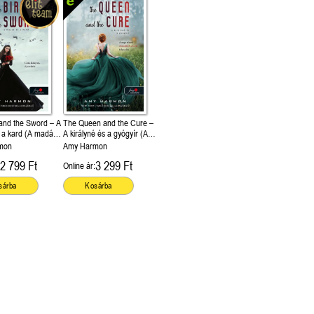
 and the Sword – A
The Queen and the Cure –
 a kard (A madár
A királyné és a gyógyír (A
 1.)
madár és a kard 2.)
mon
Amy Harmon
2 799 Ft
3 299 Ft
Online ár:
sárba
Kosárba