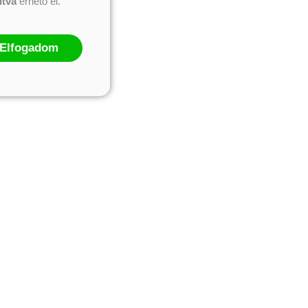
ntva
érhető el.
Elfogadom