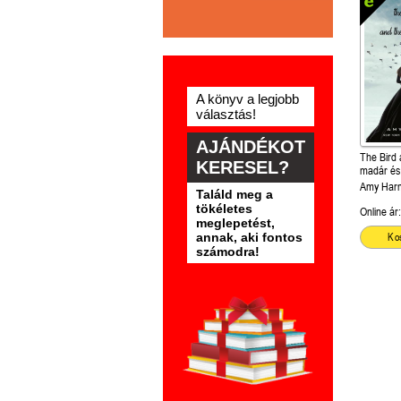
A könyv a legjobb
választás!
AJÁNDÉKOT
The Bird
KERESEL?
madár és
és a kard
Amy Har
Találd meg a
tökéletes
Online ár:
meglepetést,
annak, aki fontos
Ko
számodra!