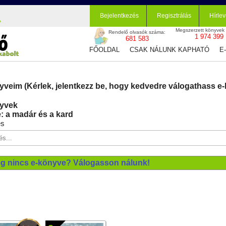
Bejelentkezés
Regisztrálás
Hírlev
Megszerzett könyvek
Rendelő olvasók száma:
1 974 399
681 583
FŐOLDAL
CSAK NÁLUNK KAPHATÓ
E
yveim (Kérlek, jelentkezz be, hogy kedvedre válogathass e-
yvek
: a madár és a kard
és
g nincs e-könyve? Válogasson nálunk!