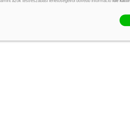
alamint azok testreszabási lehetőségeiről bővebb információ
ide katti