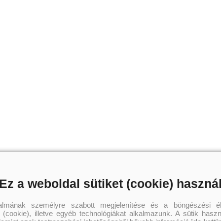
Ez a weboldal sütiket (cookie) haszná
talmának személyre szabott megjelenítése és a böngészési él
 (cookie), illetve egyéb technológiákat alkalmazunk. A sütik hasz