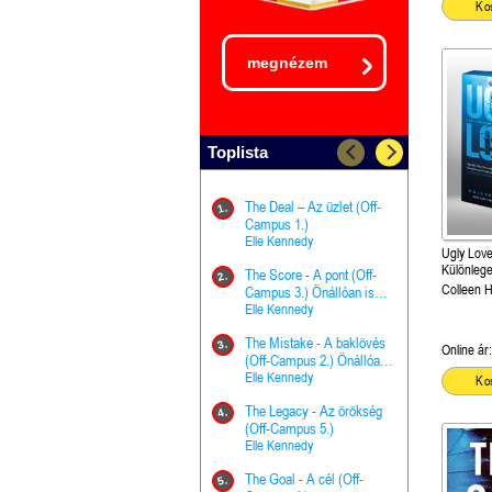
Ko
megnézem
Toplista
The Deal – Az üzlet (Off-
The Goal - 
11.
1.
Campus 1.)
Campus 4.)
Elle Kennedy
olvasható!
Elle Kenned
Ugly Love
Különlege
The Score - A pont (Off-
Grace and 
12.
2.
kiadás!
Colleen 
Campus 3.) Önállóan is
Kegyelem é
olvasható!
Elle Kennedy
Előhírnök-tr
Jennifer L.
The Mistake - A baklövés
The Score -
13.
3.
Online ár:
(Off-Campus 2.) Önállóan
Campus 3.
is olvasható!
Elle Kennedy
Különleges é
Ko
Elle Kenned
The Legacy - Az örökség
4.
The Cursed
(Off-Campus 5.)
14.
(A csont sz
Elle Kennedy
Harper L. 
The Goal - A cél (Off-
5.