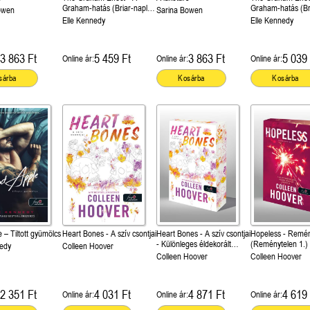
Graham-hatás (Briar-naplók
Graham-hatás (Br
owen
Sarina Bowen
1.) Különleges éldekorált
1.)
Elle Kennedy
Elle Kennedy
kiadás!
3 863 Ft
5 459 Ft
3 863 Ft
5 039 
Online ár:
Online ár:
Online ár:
sárba
Kosárba
Kosárba
 – Tiltott gyümölcs
Heart Bones - A szív csontjai
Heart Bones - A szív csontjai
Hopeless - Remén
- Különleges éldekorált
(Reménytelen 1.) 
nedy
Colleen Hoover
kiadás!
Különleges éldeko
Colleen Hoover
Colleen Hoover
kiadás!
2 351 Ft
4 031 Ft
4 871 Ft
4 619 
Online ár:
Online ár:
Online ár: