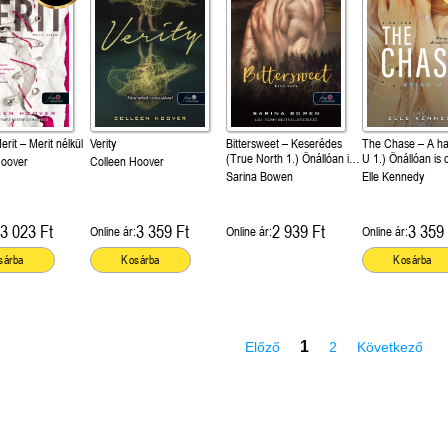
erit – Merit nélkül
Verity
Bittersweet – Keserédes
The Chase – A haj
(True North 1.) Önállóan is
U 1.) Önállóan is 
Hoover
Colleen Hoover
olvasható!
Sarina Bowen
Elle Kennedy
3 023 Ft
3 359 Ft
2 939 Ft
3 359 
Online ár:
Online ár:
Online ár:
sárba
Kosárba
Kosárba
1
Előző
2
Következő