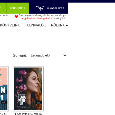
él
Kínálatunk
A kosár üres
 száma:
Rendeléseddel még több csodás könyv
megjelenését támogatod.
Köszönjük!
-KÖNYVEINK
TUDNIVALÓK
RÓLUNK
Sorrend:
t - A
It Ends With Us - Velünk