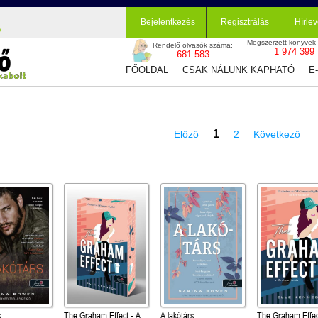
Bejelentkezés
Regisztrálás
Hírlev
Megszerzett könyvek
Rendelő olvasók száma:
1 974 399
681 583
FŐOLDAL
CSAK NÁLUNK KAPHATÓ
E
1
Előző
2
Következő
s
The Graham Effect - A
A lakótárs
The Graham Effec