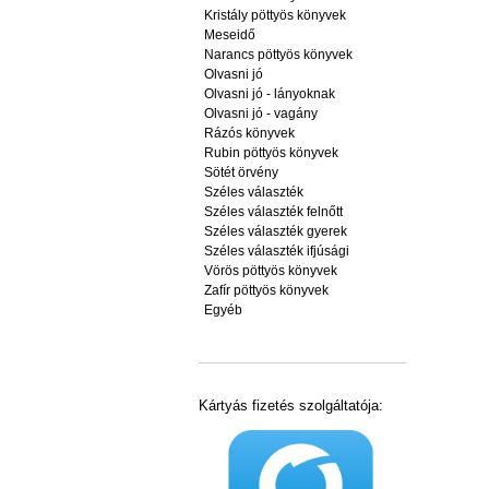
Kristály pöttyös könyvek
Meseidő
Narancs pöttyös könyvek
Olvasni jó
Olvasni jó - lányoknak
Olvasni jó - vagány
Rázós könyvek
Rubin pöttyös könyvek
Sötét örvény
Széles választék
Széles választék felnőtt
Széles választék gyerek
Széles választék ifjúsági
Vörös pöttyös könyvek
Zafír pöttyös könyvek
Egyéb
Kártyás fizetés szolgáltatója: