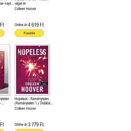
iar-naplók
véget ér
Colleen Hoover
Ft
4 619 Ft
Online ár:
Kosárba
ytelen
Hopeless - Reménytelen
-
(Reménytelen 1.) Önállóan
rált
is olvasható!
Colleen Hoover
Ft
3 779 Ft
Online ár: