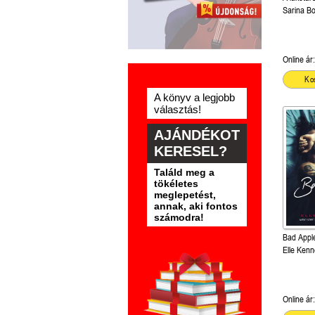
Sarina B
Online ár:
Ko
A könyv a legjobb
választás!
AJÁNDÉKOT
KERESEL?
Találd meg a
tökéletes
meglepetést,
annak, aki fontos
számodra!
Bad Apple
Elle Ken
Online ár: