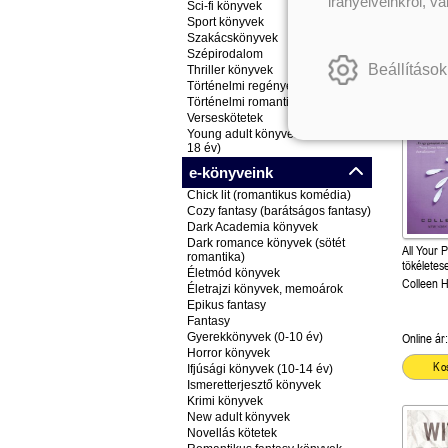
irányelveinkről, v
Sci-fi könyvek
Sport könyvek
Szakácskönyvek
Szépirodalom
Beállítások
Thriller könyvek
Történelmi regények
Történelmi romantikus könyvek
Verseskötetek
Young adult könyvek (ifjúsági, 14-
18 év)
e-könyveink
Chick lit (romantikus komédia)
Cozy fantasy (barátságos fantasy)
Dark Academia könyvek
Dark romance könyvek (sötét
All Your 
romantika)
tökéletes
Életmód könyvek
Colleen 
Életrajzi könyvek, memoárok
Epikus fantasy
Fantasy
Gyerekkönyvek (0-10 év)
Online ár:
Horror könyvek
Ko
Ifjúsági könyvek (10-14 év)
Ismeretterjesztő könyvek
Krimi könyvek
New adult könyvek
Novellás kötetek