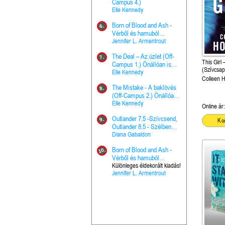
The Princes
Campus 4.)
15.
the Priest - Vallomások: A
Elle Kennedy
Hercegnő, 
Ella Frank
Born of Blood and Ash -
Pap (Vallo
6.
Ashen Thr
Vérből és hamuból
16.
trón (Drago
született (Hús és tűz 4.)
Jennifer L. Armentrout
Különleges 
Marie Nieho
The Deal – Az üzlet (Off-
kiadás!
7.
This Girl 
A téli tücs
Campus 1.) Önállóan is
17.
(Szívcsap
szövegfeld
olvasható!
Elle Kennedy
Colleen 
munkafüze
Bayné Bojc
The Mistake - A baklövés
8.
From the G
(Off-Campus 2.) Önállóan
18.
nyugalma 
is olvasható!
Elle Kennedy
Online ár:
Krónikák 6.
Kresley Col
Outlander 7.5 -Szívcsend,
9.
Ko
Ashen Thr
Outlander 8.5 - Szélben
19.
trón (Drago
sodródó falevél
Diana Gabaldon
Marie Nieho
Born of Blood and Ash -
10.
Outlander 
Vérből és hamuból
20.
Outlander 8
született (Hús és tűz 4.)
Különleges éldekorált kiadás!
Jennifer L. Armentrout
sodródó fal
Diana Gaba