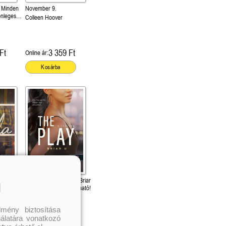
- Minden
November 9.
önleges
Colleen Hoover
Ft
3 359 Ft
Online ár:
Kosárba
The Play – A játszma (Briar
l
U 3.) Önállóan is olvasható!
Elle Kennedy
mény biztosítása
nálatára vonatkozó
Ft
4 115 Ft
Online ár: