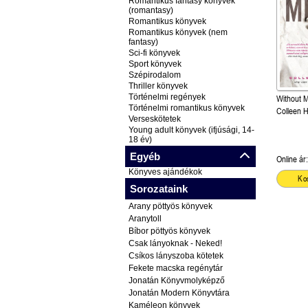
Romantikus fantasy könyvek
(romantasy)
Romantikus könyvek
Romantikus könyvek (nem
fantasy)
Sci-fi könyvek
Sport könyvek
Szépirodalom
Thriller könyvek
Történelmi regények
Without M
Történelmi romantikus könyvek
Colleen 
Verseskötetek
Young adult könyvek (ifjúsági, 14-
18 év)
Egyéb
Online ár:
Könyves ajándékok
Ko
Sorozataink
Arany pöttyös könyvek
Aranytoll
Bíbor pöttyös könyvek
Csak lányoknak - Neked!
Csíkos lányszoba kötetek
Fekete macska regénytár
Jonatán Könyvmolyképző
Jonatán Modern Könyvtára
Kaméleon könyvek