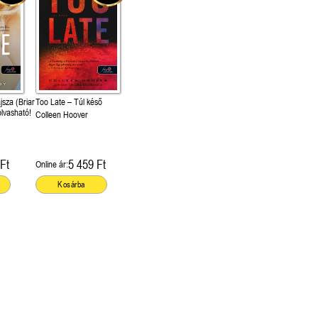
sza (Briar
Too Late – Túl késő
olvasható!
Colleen Hoover
Ft
5 459 Ft
Online ár:
Kosárba