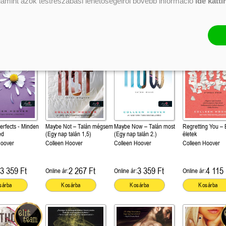
alamint azok testreszabási lehetőségeiről bővebb információ
ide katti
Kosárba
Kosárba
Perfects - Minden
Maybe Not – Talán mégsem
Maybe Now – Talán most
Regretting You – E
ed
(Egy nap talán 1,5)
(Egy nap talán 2.)
életek
Hoover
Colleen Hoover
Colleen Hoover
Colleen Hoover
3 359 Ft
2 267 Ft
3 359 Ft
4 115 
Online ár:
Online ár:
Online ár:
sárba
Kosárba
Kosárba
Kosárba