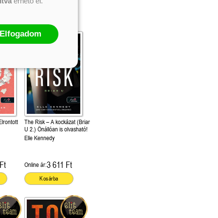
ntva
érhető el.
Elfogadom
lrontott
The Risk – A kockázat (Briar
U 2.) Önállóan is olvasható!
Elle Kennedy
Ft
3 611 Ft
Online ár:
Kosárba