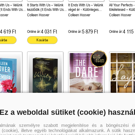
 With Us – Velünk
It Starts With Us – Velünk
It Ends With Us – Velünk
All Your Perfects 
(It Ends With Us
kezdődik (It Ends With Us
véget ér - Különleges
tökéletesed – Kül
önleges éldekorált
2.)
éldekorált kiadás!
éldekorált kiadás!
Hoover
Colleen Hoover
Colleen Hoover
Colleen Hoover
4 619 Ft
4 031 Ft
5 879 Ft
4 115 
Online ár:
Online ár:
Online ár:
sárba
Kosárba
 9. – Különleges
Verity – Különleges
The Dare – A kihívás (Briar
Layla
Ez a weboldal sütiket (cookie) haszná
 kiadás!
éldekorált kiadás!
U 4.) – Önállóan is
Colleen Hoover
olvasható!
Hoover
Colleen Hoover
Elle Kennedy
talmának személyre szabott megjelenítése és a böngészési él
 (cookie), illetve egyéb technológiákat alkalmazunk. A sütik hasz
4 199 Ft
3 947 Ft
3 695 Ft
4 451 
Online ár:
Online ár:
Online ár: