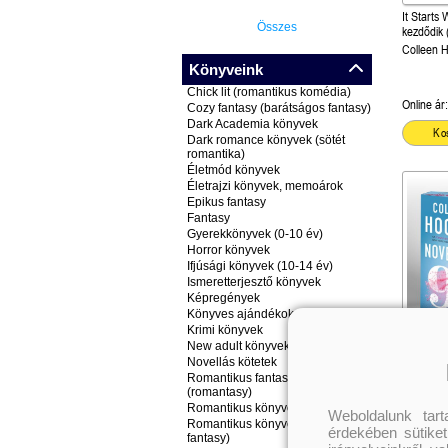
It Starts
Összes
kezdődik 
2.) – Kül
Colleen 
kiadás!
Könyveink
Chick lit (romantikus komédia)
Online ár:
Cozy fantasy (barátságos fantasy)
Dark Academia könyvek
Ko
Dark romance könyvek (sötét
romantika)
Életmód könyvek
Életrajzi könyvek, memoárok
Epikus fantasy
Fantasy
Gyerekkönyvek (0-10 év)
Horror könyvek
Ifjúsági könyvek (10-14 év)
Ismeretterjesztő könyvek
Képregények
Könyves ajándékok
Krimi könyvek
New adult könyvek
November
Novellás kötetek
éldekorált
Romantikus fantasy könyvek
Colleen 
(romantasy)
Romantikus könyvek
Weboldalunk tar
Romantikus könyvek (nem
érdekében sütiket
fantasy)
Online ár: