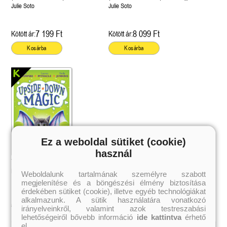
éldekorált kiadás!
Julie Soto
Julie Soto
7 199 Ft
8 099 Ft
Kötött ár:
Kötött ár:
Kosárba
Kosárba
Ez a weboldal sütiket (cookie)
használ
Tótágas Mágia (Tótágas Mágia 1.)
Emily Jenkins, Lauren Myracle, Sarah
Weboldalunk tartalmának személyre szabott
Mlynowski
megjelenítése és a böngészési élmény biztosítása
érdekében sütiket (cookie), illetve egyéb technológiákat
alkalmazunk. A sütik használatára vonatkozó
árazás alatt
irányelveinkről, valamint azok testreszabási
lehetőségeiről bővebb információ
ide kattintva
érhető
el.