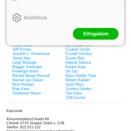
Kiemelt szerzőink
Beállítások
Külföldiek
Magyarok
Brigid Kemmerer
Ashley Carrigan
Cassandra Clare
Benina
Colleen Hoover
Bessenyei Gábor
Elfogadom
Elle Kennedy
Bodor Attila
Erin Watt
Böszörményi Gyula
Holly Webb
Cselenyák Imre
Jeff Kinney
Csukás István
Jennifer L. Armentrout
Ecsédi Orsolya
Jenny Han
Eszes Rita
Leigh Bardugo
Helena Silence
Maggie Stiefvater
Kántor Kata
Penelope Ward
On Sai
Rachel Renee Russell
Rácz-Stefán Tibor
Rachel van Dyken
Róbert Katalin
Rick Riordan
Spirit Bliss
Rupi Kaur
Szélesi Sándor
Stephenie Meyer
Tavi Kata
Tóth Eszter
Kapcsolat
 A cél (Off-Campus 4.)
Grace and Glory - Kegyelem és
Bad Girl Reputation -
21.
31.
Könyvmolyképző Kiadó Kft.
 olvasható!
dicsőség (Az Előhírnök-trilógia
lány (Avalon Bay 2.)
Címünk: 6725 Szeged, Dobó u. 12/B
Különleges éldekorált kiadás!
dy
3.)
Elle Kennedy
Telefon: (62) 551-132
Jennifer L. Armentrout