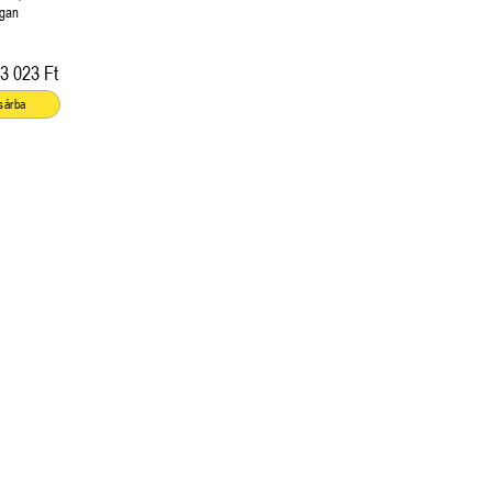
igan
3 023 Ft
sárba