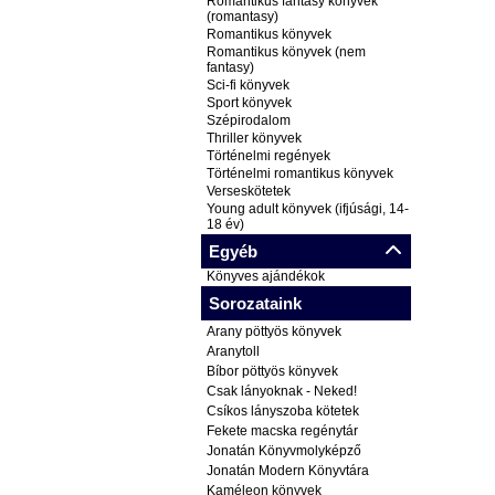
Romantikus fantasy könyvek
(romantasy)
Romantikus könyvek
Romantikus könyvek (nem
fantasy)
Sci-fi könyvek
Sport könyvek
Szépirodalom
Thriller könyvek
Történelmi regények
Történelmi romantikus könyvek
Verseskötetek
Young adult könyvek (ifjúsági, 14-
18 év)
Egyéb
Könyves ajándékok
Sorozataink
Arany pöttyös könyvek
Aranytoll
Bíbor pöttyös könyvek
Csak lányoknak - Neked!
Csíkos lányszoba kötetek
Fekete macska regénytár
Jonatán Könyvmolyképző
Jonatán Modern Könyvtára
Kaméleon könyvek