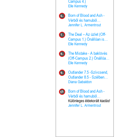
The Princes
Campus 4.)
15.
the Priest - Vallomások: A
Elle Kennedy
Hercegnő, 
Ella Frank
Born of Blood and Ash -
Pap (Vallo
6.
Ashen Thr
Vérből és hamuból
16.
trón (Drago
született (Hús és tűz 4.)
Jennifer L. Armentrout
Különleges 
Marie Nieho
The Deal – Az üzlet (Off-
kiadás!
7.
A téli tücs
Campus 1.) Önállóan is
17.
szövegfeld
olvasható!
Elle Kennedy
munkafüze
Bayné Bojc
The Mistake - A baklövés
8.
From the G
(Off-Campus 2.) Önállóan
18.
nyugalma 
is olvasható!
Elle Kennedy
Krónikák 6.
Kresley Col
Outlander 7.5 -Szívcsend,
9.
Ashen Thr
Outlander 8.5 - Szélben
19.
trón (Drago
sodródó falevél
Diana Gabaldon
Marie Nieho
Born of Blood and Ash -
10.
Outlander 
Vérből és hamuból
20.
Outlander 8
született (Hús és tűz 4.)
Különleges éldekorált kiadás!
Jennifer L. Armentrout
sodródó fal
Diana Gaba