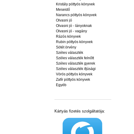
Kristály pöttyös könyvek
Meseidő
Narancs pöttyös könyvek
Olvasni jó
Olvasni jó - lányoknak
Olvasni jó - vagány
Rázós könyvek
Rubin pöttyös könyvek
Sötét örvény
Széles választék
Széles választék felnőtt
Széles választék gyerek
Széles választék ifjúsági
Vörös pöttyös könyvek
Zafír pöttyös könyvek
Egyéb
Kártyás fizetés szolgáltatója: