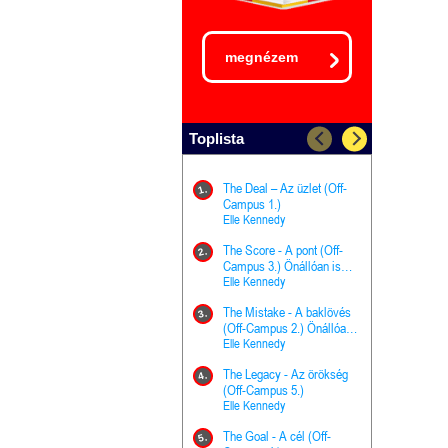
megnézem
Toplista
The Deal – Az üzlet (Off-
The Goal - 
11.
1.
Campus 1.)
Campus 4.)
Elle Kennedy
olvasható!
Elle Kenned
The Score - A pont (Off-
Grace and 
12.
2.
Campus 3.) Önállóan is
Kegyelem é
olvasható!
Elle Kennedy
Előhírnök-tr
Jennifer L.
The Mistake - A baklövés
The Score -
13.
3.
(Off-Campus 2.) Önállóan
Campus 3.
is olvasható!
Elle Kennedy
Különleges é
Elle Kenned
The Legacy - Az örökség
4.
The Cursed
(Off-Campus 5.)
14.
(A csont sz
Elle Kennedy
Harper L. 
The Goal - A cél (Off-
5.