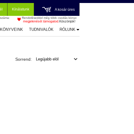
él
Kínálatunk
A kosár üres
 száma:
Rendeléseddel még több csodás könyv
megjelenését támogatod.
Köszönjük!
-KÖNYVEINK
TUDNIVALÓK
RÓLUNK
Sorrend: