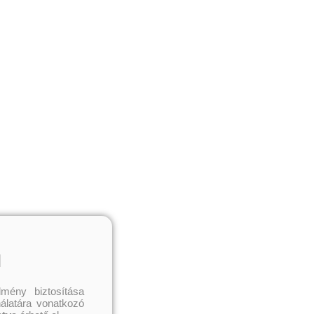
l
mény biztosítása
nálatára vonatkozó