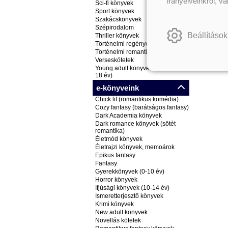
irányelveinkről, v
Sci-fi könyvek
Sport könyvek
Szakácskönyvek
Szépirodalom
Beállítások
Thriller könyvek
Történelmi regények
Történelmi romantikus könyvek
Verseskötetek
Young adult könyvek (ifjúsági, 14-
18 év)
e-könyveink
Chick lit (romantikus komédia)
Cozy fantasy (barátságos fantasy)
Dark Academia könyvek
Dark romance könyvek (sötét
romantika)
Életmód könyvek
Életrajzi könyvek, memoárok
Epikus fantasy
Fantasy
Gyerekkönyvek (0-10 év)
Horror könyvek
Ifjúsági könyvek (10-14 év)
Ismeretterjesztő könyvek
Krimi könyvek
New adult könyvek
Novellás kötetek