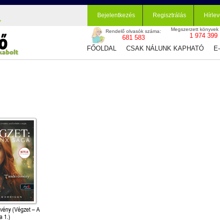
Bejelentkezés
Regisztrálás
Hírlev
Megszerzett könyvek
Rendelő olvasók száma:
1 974 399
681 583
FŐOLDAL
CSAK NÁLUNK KAPHATÓ
E
vény (Végzet – A
a 1.)