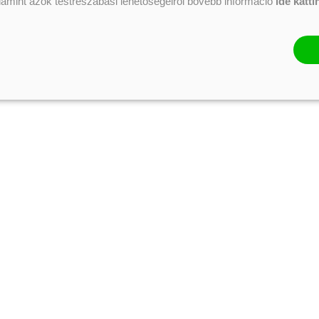
alamint azok testreszabási lehetőségeiről bővebb információ
ide katti