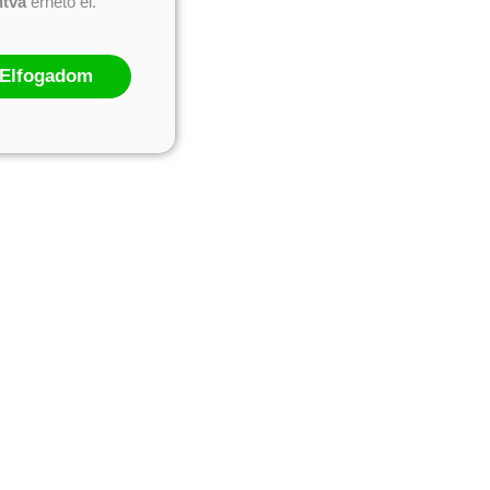
ntva
érhető el.
Elfogadom