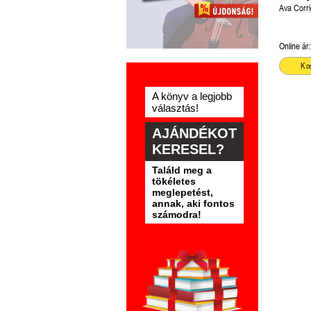
Ava Corr
Online ár:
Ko
A könyv a legjobb
választás!
AJÁNDÉKOT
KERESEL?
Találd meg a
tökéletes
meglepetést,
annak, aki fontos
számodra!