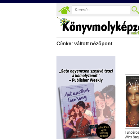
Címke: váltott nézőpont
Tündérös
Winx Sag