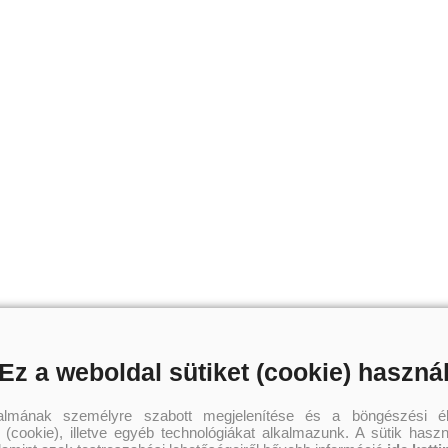
Ez a weboldal sütiket (cookie) haszná
talmának személyre szabott megjelenítése és a böngészési él
 (cookie), illetve egyéb technológiákat alkalmazunk. A sütik hasz