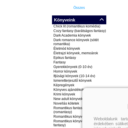
Összes
Könyveink
Chick lit (romantikus komédia)
Cozy fantasy (barátságos fantasy)
Dark Academia könyvek
Dark romance könyvek (sötét
romantika)
Életmód könyvek
Életrajzi könyvek, memoárok
Epikus fantasy
Fantasy
Gyerekkönyvek (0-10 év)
Horror könyvek
Ifjúsági könyvek (10-14 év)
Ismeretterjesztő könyvek
Képregények
Könyves ajándékok
Krimi könyvek
New adult könyvek
Novellás kötetek
Romantikus fantasy könyvek
(romantasy)
Romantikus könyvek
Weboldalunk tar
Romantikus könyvek (nem
érdekében sütiket
fantasy)