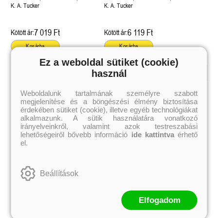
Különleges éldekorált kiadás!
K. A. Tucker
K. A. Tucker
7 019 Ft
6 119 Ft
Kötött ár:
Kötött ár:
Kosárba
Kosárba
Ez a weboldal sütiket (cookie)
használ
Kiemelt szerzőink
Weboldalunk tartalmának személyre szabott
megjelenítése és a böngészési élmény biztosítása
Külföldiek
Magyarok
Brigid Kemmerer
Ashley Carrigan
érdekében sütiket (cookie), illetve egyéb technológiákat
Cassandra Clare
Benina
alkalmazunk. A sütik használatára vonatkozó
Colleen Hoover
Bessenyei Gábor
irányelveinkről, valamint azok testreszabási
Elle Kennedy
Bodor Attila
lehetőségeiről bővebb információ
ide kattintva
érhető
Erin Watt
Böszörményi Gyula
el.
Holly Webb
Cselenyák Imre
Jeff Kinney
Csukás István
Jennifer L. Armentrout
Ecsédi Orsolya
Jenny Han
Eszes Rita
Beállítások
Leigh Bardugo
Helena Silence
Maggie Stiefvater
Kántor Kata
Penelope Ward
On Sai
Rachel Renee Russell
Rácz-Stefán Tibor
Elfogadom
Rachel van Dyken
Róbert Katalin
Rick Riordan
Spirit Bliss
Rupi Kaur
Szélesi Sándor