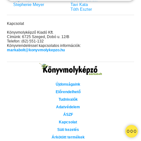
Stephenie Meyer
Tavi Kata
Tóth Eszter
Kapcsolat
Könyvmolyképző Kiadó Kft.
Címünk: 6725 Szeged, Dobó u. 12/B
Telefon: (62) 551-132
Könyvrendeléssel kapcsolatos információk:
markabolt@konyvmolykepzo.hu
Újdonságaink
Előrendelhető
Tudnivalók
Adatvédelem
ÁSZF
Kapcsolat
 A cél (Off-Campus 4.)
Grace and Glory - Kegyelem és
Bad Girl Reputation -
21.
31.
Süti kezelés
 olvasható!
dicsőség (Az Előhírnök-trilógia
lány (Avalon Bay 2.)
Különleges éldekorált kiadás!
dy
3.)
Elle Kennedy
Árkötött termékek
Jennifer L. Armentrout