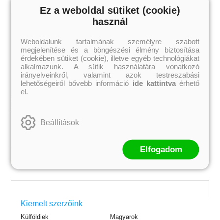
Ez a weboldal sütiket (cookie)
használ
Weboldalunk tartalmának személyre szabott
megjelenítése és a böngészési élmény biztosítása
érdekében sütiket (cookie), illetve egyéb technológiákat
alkalmazunk. A sütik használatára vonatkozó
irányelveinkről, valamint azok testreszabási
lehetőségeiről bővebb információ
ide kattintva
érhető
el.
Ballépések (Sulijegyzetek 2.)
Nyitótánc (Sulijegyzetek 1.)
Tavi Kata
Tavi Kata
Beállítások
2 939 Ft
2 771 Ft
Online ár:
Online ár:
Elfogadom
Kosárba
 A cél (Off-Campus 4.)
Grace and Glory - Kegyelem és
Bad Girl Reputation -
21.
31.
Kiemelt szerzőink
 olvasható!
dicsőség (Az Előhírnök-trilógia
lány (Avalon Bay 2.)
Különleges éldekorált kiadás!
dy
3.)
Elle Kennedy
Külföldiek
Magyarok
Jennifer L. Armentrout