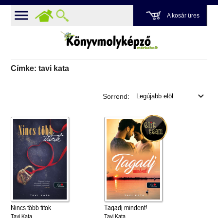
A kosár üres
Címke: tavi kata
Sorrend:
Nincs több titok
Tagadj mindent!
Tavi Kata
Tavi Kata