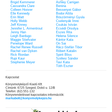
Brigid Kemmerer
Ashley Carrigan
Glory - Kegyelem és
Ruthless Creatures -
32.
Cassandra Clare
Benina
The Dare – A kihívás (Briar U 4.)
z Előhírnök-trilógia
teremtmények (Királ
22.
Colleen Hoover
Bessenyei Gábor
– Önállóan is olvasható!
 Armentrout
szörnyetegek 1.) Kül
J.T. Geissinger
Elle Kennedy
Bodor Attila
Elle Kennedy
éldekorált kiadás!
Erin Watt
Böszörményi Gyula
- A pont (Off-Campus
Godsgrave – Istensír
33.
Holly Webb
Cselenyák Imre
The Risk – A kockázat (Briar U
(Öröknappal 2.) Külö
23.
Jeff Kinney
Csukás István
 éldekorált kiadás!
2.) Önállóan is olvasható!
éldekorált kiadás!
Jay Kristoff
Jennifer L. Armentrout
Ecsédi Orsolya
dy
Elle Kennedy
Jenny Han
Eszes Rita
Beyond What is Give
34.
Leigh Bardugo
Helena Silence
 - Az Átkozott (A
The Goal - A cél (Off-Campus 4.)
érdemelsz (Flight & 
24.
Maggie Stiefvater
Kántor Kata
Különleges éldekorált kiadás!
etsége 2.)
3.) Önállóan is olvash
Rebecca Yarros
Penelope Ward
On Sai
Elle Kennedy
Woods
Rachel Renee Russell
Rácz-Stefán Tibor
The Emperor - Az ura
35.
Rachel van Dyken
Róbert Katalin
The Mistake - A baklövés (Off-
s, the Prick & the
sötétség univerzuma 
25.
Rick Riordan
Spirit Bliss
Campus 2.)
RuNyx
Rupi Kaur
Szélesi Sándor
Különleges éldekorált kiadás!
 a Pap (Vallomások 4.)
Stephenie Meyer
Tavi Kata
Elle Kennedy
A Court of Wings and
Tóth Eszter
36.
one -Hamvadó trón
Szárnyak és pusztulá
The Chase – A hajsza (Briar U
nd 2.) Különleges
Különleges éldekorá
26.
(Tüskék és rózsák ud
1.) Önállóan is olvasható!
Javított kiadás
Kapcsolat
kiadás!
ff
Elle Kennedy
Sarah J. Maas
Könyvmolyképző Kiadó Kft.
ök meséi
Címünk: 6725 Szeged, Dobó u. 12/B
The God and the Gumiho - Az
A Court of Thorns an
olgozó munkafüzet
27.
37.
Telefon: (62) 551-132
isten és a Skarlát Róka (A sors
Tüskék és rózsák ud
sev Mónika
Könyvrendeléssel kapcsolatos információk:
fonala 1.) Különleges éldekorált
Sophie Kim
Különleges éldekorá
(Tüskék és rózsák ud
markabolt@konyvmolykepzo.hu
Javított kiadás
rave – A sír nyugalma
kiadás!
The Cursed - Az Átkozott (A
Sarah J. Maas
m Krónikák 6.)
28.
csont szövetsége 2.) Különleges
e
A Queen of Thieves a
Harper L. Woods