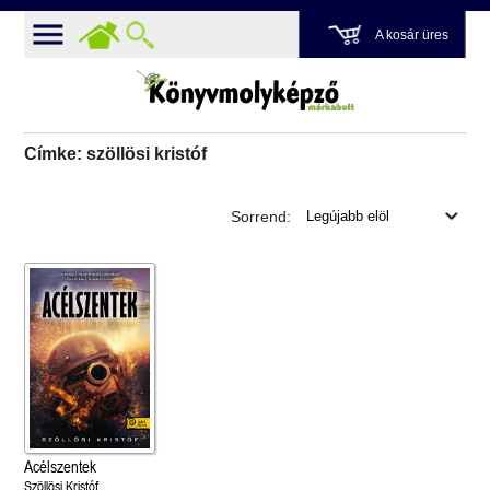
A kosár üres
Címke: szöllösi kristóf
Sorrend:
Acélszentek
Szöllösi Kristóf