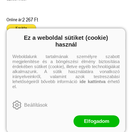
2 267 Ft
Online ár:
Kosárba
Ez a weboldal sütiket (cookie)
használ
Kiemelt szerzőink
Weboldalunk tartalmának személyre szabott
megjelenítése és a böngészési élmény biztosítása
Külföldiek
Magyarok
Brigid Kemmerer
Ashley Carrigan
érdekében sütiket (cookie), illetve egyéb technológiákat
Cassandra Clare
Benina
alkalmazunk. A sütik használatára vonatkozó
Colleen Hoover
Bessenyei Gábor
irányelveinkről, valamint azok testreszabási
Elle Kennedy
Bodor Attila
lehetőségeiről bővebb információ
ide kattintva
érhető
Erin Watt
Böszörményi Gyula
el.
Holly Webb
Cselenyák Imre
Jeff Kinney
Csukás István
Jennifer L. Armentrout
Ecsédi Orsolya
Jenny Han
Eszes Rita
Beállítások
Leigh Bardugo
Helena Silence
Maggie Stiefvater
Kántor Kata
Penelope Ward
On Sai
Rachel Renee Russell
Rácz-Stefán Tibor
Elfogadom
Rachel van Dyken
Róbert Katalin
Rick Riordan
Spirit Bliss
Rupi Kaur
Szélesi Sándor