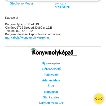
Stephenie Meyer
Tavi Kata
Tóth Eszter
Kapcsolat
Könyvmolyképző Kiadó Kft.
Címünk: 6725 Szeged, Dobó u. 12/B
Telefon: (62) 551-132
Könyvrendeléssel kapcsolatos információk:
markabolt@konyvmolykepzo.hu
Újdonságaink
Előrendelhető
Tudnivalók
Adatvédelem
ÁSZF
Kapcsolat
 A cél (Off-Campus 4.)
Grace and Glory - Kegyelem és
Bad Girl Reputation -
21.
31.
Süti kezelés
 olvasható!
dicsőség (Az Előhírnök-trilógia
lány (Avalon Bay 2.)
Különleges éldekorált kiadás!
dy
3.)
Elle Kennedy
Árkötött termékek
Jennifer L. Armentrout