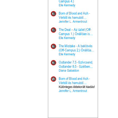
The Princes
Campus 4.)
15.
the Priest - Vallomások: A
Elle Kennedy
Hercegnő, 
Ella Frank
Born of Blood and Ash -
Pap (Vallo
6.
Ashen Thr
Vérből és hamuból
16.
trón (Drago
született (Hús és tűz 4.)
Jennifer L. Armentrout
Különleges 
Marie Nieho
The Deal – Az üzlet (Off-
kiadás!
7.
A téli tücs
Campus 1.) Önállóan is
17.
szövegfeld
olvasható!
Elle Kennedy
munkafüze
Bayné Bojc
The Mistake - A baklövés
8.
From the G
(Off-Campus 2.) Önállóan
18.
nyugalma 
is olvasható!
Elle Kennedy
Krónikák 6.
Kresley Col
Outlander 7.5 -Szívcsend,
9.
Ashen Thr
Outlander 8.5 - Szélben
19.
trón (Drago
sodródó falevél
Diana Gabaldon
Marie Nieho
Born of Blood and Ash -
10.
Outlander 
Vérből és hamuból
20.
Outlander 8
született (Hús és tűz 4.)
Különleges éldekorált kiadás!
Jennifer L. Armentrout
sodródó fal
Diana Gaba