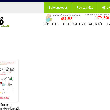
Bejelentkezés
Regisztrálás
Hírlev
Megszerzett könyvek
Rendelő olvasók száma:
1 974 399
681 583
FŐOLDAL
CSAK NÁLUNK KAPHATÓ
E
pácban – a
en tökéletlen szülők