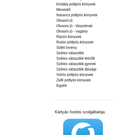
Kristály pöttyös könyvek
Meseidő
Narancs pöttyös könyvek
Olvasni jó
Olvasni jó - lányoknak
Olvasni jó - vagány
Rázós könyvek
Rubin pöttyös könyvek
Sötét örvény
Széles választék
Széles választék felnőtt
Széles választék gyerek
Széles választék ifjúsági
Vörös pöttyös könyvek
Zafír pöttyös könyvek
Egyéb
Kártyás fizetés szolgáltatója: