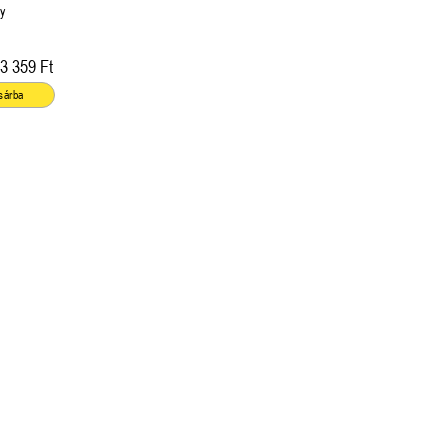
e
by
3 359 Ft
sárba