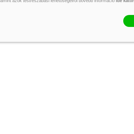
alamint azok testreszabási lehetőségeiről bővebb információ
ide katti