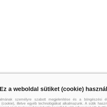
Ez a weboldal sütiket (cookie) haszná
talmának személyre szabott megjelenítése és a böngészési él
 (cookie), illetve egyéb technológiákat alkalmazunk. A sütik hasz