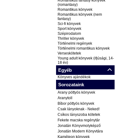
Romantikus fantasy könyvek
(romantasy)
Romantikus könyvek
Romantikus könyvek (nem
fantasy)
Sci-fi könyvek
Sport könyvek
Szépirodalom
Thriller könyvek
Történelmi regények
Történelmi romantikus könyvek
Verseskötetek
Young adult könyvek (ifjúsági, 14-
18 év)
Egyéb
Könyves ajándékok
Sorozataink
Arany pöttyös könyvek
Aranytoll
Bíbor pöttyös könyvek
Csak lányoknak - Neked!
Csíkos lányszoba kötetek
Fekete macska regénytár
Jonatán Könyvmolyképző
Jonatán Modern Könyvtára
Kaméleon könyvek