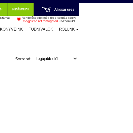
él
Kínálatunk
A kosár üres
 száma:
Rendeléseddel még több csodás könyv
megjelenését támogatod.
Köszönjük!
-KÖNYVEINK
TUDNIVALÓK
RÓLUNK
Sorrend: