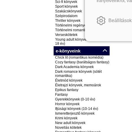
irányelveinkről, v
Sci-fi könyvek
Sport könyvek
Szakácskönyvek
Szépirodalom
Beállítások
Thriller könyvek
Történelmi regények
Történelmi romantikus könyvek
Verseskötetek
Young adult könyvek (ifjúsági, 14-
18 év)
e-könyveink
Chick lit (romantikus komédia)
Cozy fantasy (barátságos fantasy)
Dark Academia könyvek
Dark romance könyvek (sötét
romantika)
Életmód könyvek
Életrajzi könyvek, memoárok
Epikus fantasy
Fantasy
Gyerekkönyvek (0-10 év)
Horror könyvek
Ifjúsági könyvek (10-14 év)
Ismeretterjesztő könyvek
Krimi könyvek
New adult könyvek
Novellás kötetek