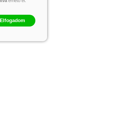
ntva
érhető el.
Elfogadom