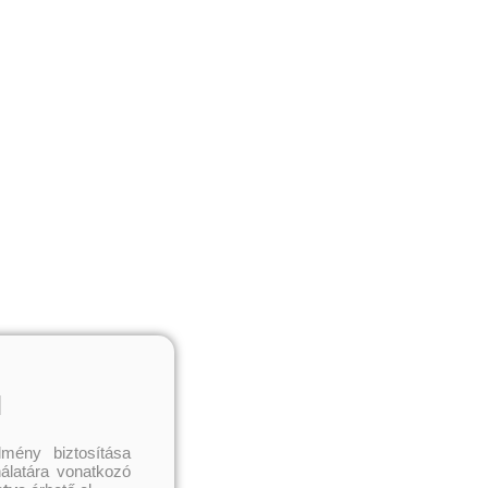
l
mény biztosítása
nálatára vonatkozó