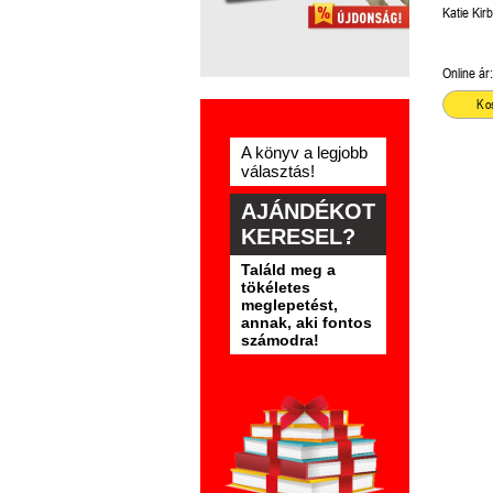
kézikönyv
Katie Kir
Online ár:
Ko
A könyv a legjobb
választás!
AJÁNDÉKOT
KERESEL?
Találd meg a
tökéletes
meglepetést,
annak, aki fontos
számodra!