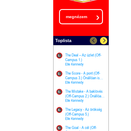
megnézem
Toplista
The Deal – Az üzlet (Off-
The Goal - 
11.
1.
Campus 1.)
Campus 4.)
Elle Kennedy
olvasható!
Elle Kenned
The Score - A pont (Off-
Grace and 
12.
2.
Campus 3.) Önállóan is
Kegyelem é
olvasható!
Elle Kennedy
Előhírnök-tr
Jennifer L.
The Mistake - A baklövés
The Score -
13.
3.
(Off-Campus 2.) Önállóan
Campus 3.
is olvasható!
Elle Kennedy
Különleges é
Elle Kenned
The Legacy - Az örökség
4.
The Cursed
(Off-Campus 5.)
14.
(A csont sz
Elle Kennedy
Harper L. 
The Goal - A cél (Off-
5.