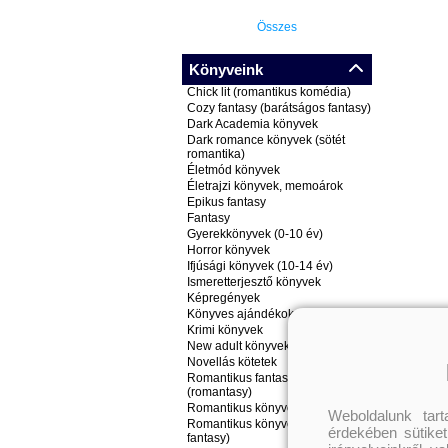
Összes
Könyveink
Chick lit (romantikus komédia)
Cozy fantasy (barátságos fantasy)
Dark Academia könyvek
Dark romance könyvek (sötét
romantika)
Életmód könyvek
Életrajzi könyvek, memoárok
Epikus fantasy
Fantasy
Gyerekkönyvek (0-10 év)
Horror könyvek
Ifjúsági könyvek (10-14 év)
Ismeretterjesztő könyvek
Képregények
Könyves ajándékok
Krimi könyvek
New adult könyvek
Novellás kötetek
Romantikus fantasy könyvek
(romantasy)
Romantikus könyvek
Weboldalunk tar
Romantikus könyvek (nem
érdekében sütiket
fantasy)