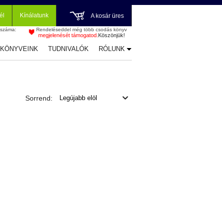
él
Kínálatunk
A kosár üres
 száma:
Rendeléseddel még több csodás könyv
megjelenését támogatod.
Köszönjük!
-KÖNYVEINK
TUDNIVALÓK
RÓLUNK
Sorrend: