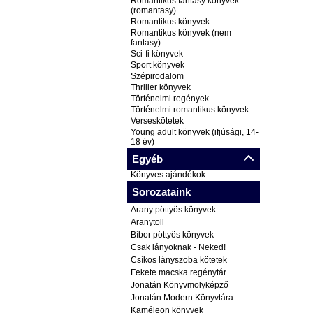
Romantikus fantasy könyvek
(romantasy)
Romantikus könyvek
Romantikus könyvek (nem
fantasy)
Sci-fi könyvek
Sport könyvek
Szépirodalom
Thriller könyvek
Történelmi regények
Történelmi romantikus könyvek
Verseskötetek
Young adult könyvek (ifjúsági, 14-
18 év)
Egyéb
Könyves ajándékok
Sorozataink
Arany pöttyös könyvek
Aranytoll
Bíbor pöttyös könyvek
Csak lányoknak - Neked!
Csíkos lányszoba kötetek
Fekete macska regénytár
Jonatán Könyvmolyképző
Jonatán Modern Könyvtára
Kaméleon könyvek