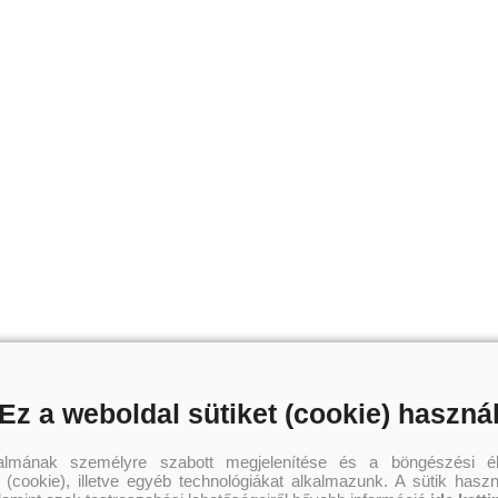
Ez a weboldal sütiket (cookie) haszná
talmának személyre szabott megjelenítése és a böngészési él
 (cookie), illetve egyéb technológiákat alkalmazunk. A sütik hasz