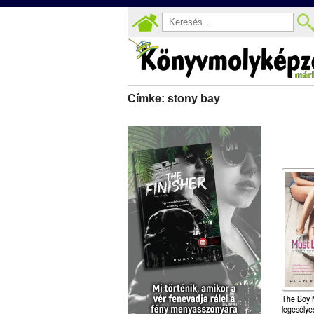
Címke: stony bay
The Boy M
legesélye