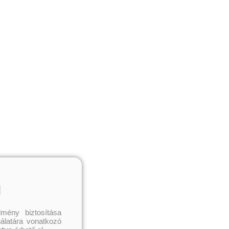
l
mény biztosítása
nálatára vonatkozó