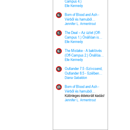
The Princes
Campus 4.)
15.
the Priest - Vallomások: A
Elle Kennedy
Hercegnő, 
Ella Frank
Born of Blood and Ash -
Pap (Vallo
6.
Ashen Thr
Vérből és hamuból
16.
trón (Drago
született (Hús és tűz 4.)
Jennifer L. Armentrout
Különleges 
Marie Nieho
The Deal – Az üzlet (Off-
kiadás!
7.
A téli tücs
Campus 1.) Önállóan is
17.
szövegfeld
olvasható!
Elle Kennedy
munkafüze
Bayné Bojc
The Mistake - A baklövés
8.
From the G
(Off-Campus 2.) Önállóan
18.
nyugalma 
is olvasható!
Elle Kennedy
Krónikák 6.
Kresley Col
Outlander 7.5 -Szívcsend,
9.
Ashen Thr
Outlander 8.5 - Szélben
19.
trón (Drago
sodródó falevél
Diana Gabaldon
Marie Nieho
Born of Blood and Ash -
10.
Outlander 
Vérből és hamuból
20.
Outlander 8
született (Hús és tűz 4.)
Különleges éldekorált kiadás!
Jennifer L. Armentrout
sodródó fal
Diana Gaba