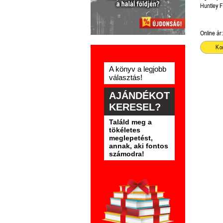
Bay 2.) Ö
Huntley Fi
olvasható
Online ár:
Ko
A könyv a legjobb
választás!
AJÁNDÉKOT
KERESEL?
Találd meg a
tökéletes
meglepetést,
annak, aki fontos
számodra!