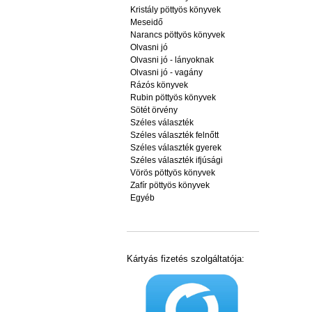
Kristály pöttyös könyvek
Meseidő
Narancs pöttyös könyvek
Olvasni jó
Olvasni jó - lányoknak
Olvasni jó - vagány
Rázós könyvek
Rubin pöttyös könyvek
Sötét örvény
Széles választék
Széles választék felnőtt
Széles választék gyerek
Széles választék ifjúsági
Vörös pöttyös könyvek
Zafír pöttyös könyvek
Egyéb
Kártyás fizetés szolgáltatója: