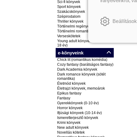
irányelveinkről, v
Sci-fi könyvek
Sport könyvek
Szakácskönyvek
Szépirodalom
Beállítások
Thriller könyvek
Történelmi regények
Történelmi romantikus könyvek
Verseskötetek
Young adult könyvek (ifjúsági, 14-
18 év)
e-könyveink
Chick lit (romantikus komédia)
Cozy fantasy (barátságos fantasy)
Dark Academia könyvek
Dark romance könyvek (sötét
romantika)
Életmód könyvek
Életrajzi könyvek, memoárok
Epikus fantasy
Fantasy
Gyerekkönyvek (0-10 év)
Horror könyvek
Ifjúsági könyvek (10-14 év)
Ismeretterjesztő könyvek
Krimi könyvek
New adult könyvek
Novellás kötetek