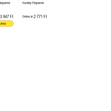
nállóan is
1.) Önállóan is olvasható!
tzpatrick
Huntley Fitzpatrick
!
3 947 Ft
2 771 Ft
Online ár:
sárba