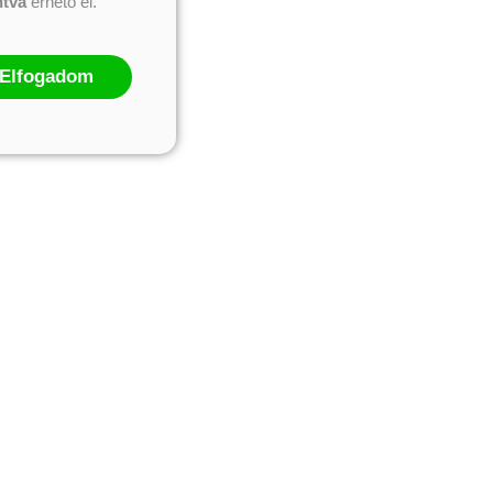
ntva
érhető el.
Elfogadom