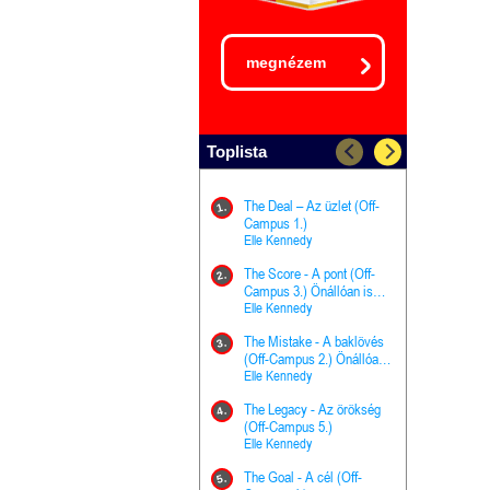
megnézem
Toplista
The Deal – Az üzlet (Off-
The Goal - 
11.
1.
Campus 1.)
Campus 4.)
Elle Kennedy
olvasható!
Elle Kenned
The Score - A pont (Off-
Grace and 
12.
2.
Campus 3.) Önállóan is
Kegyelem é
olvasható!
Elle Kennedy
Előhírnök-tr
Jennifer L.
The Mistake - A baklövés
The Score -
13.
3.
(Off-Campus 2.) Önállóan
Campus 3.
is olvasható!
Elle Kennedy
Különleges é
Elle Kenned
The Legacy - Az örökség
4.
The Cursed
(Off-Campus 5.)
14.
(A csont sz
Elle Kennedy
Harper L. 
The Goal - A cél (Off-
5.