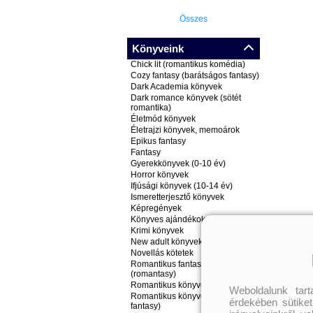
Összes
Könyveink
Chick lit (romantikus komédia)
Cozy fantasy (barátságos fantasy)
Dark Academia könyvek
Dark romance könyvek (sötét
romantika)
Életmód könyvek
Életrajzi könyvek, memoárok
Epikus fantasy
Fantasy
Gyerekkönyvek (0-10 év)
Horror könyvek
Ifjúsági könyvek (10-14 év)
Ismeretterjesztő könyvek
Képregények
Könyves ajándékok
Krimi könyvek
New adult könyvek
Novellás kötetek
Romantikus fantasy könyvek
(romantasy)
Romantikus könyvek
Weboldalunk tar
Romantikus könyvek (nem
érdekében sütiket
fantasy)