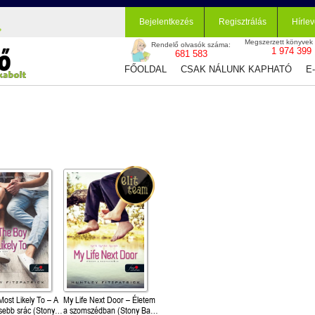
Bejelentkezés
Regisztrálás
Hírlev
Megszerzett könyvek
Rendelő olvasók száma:
1 974 399
681 583
FŐOLDAL
CSAK NÁLUNK KAPHATÓ
E
ost Likely To – A
My Life Next Door – Életem
sebb srác (Stony
a szomszédban (Stony Bay