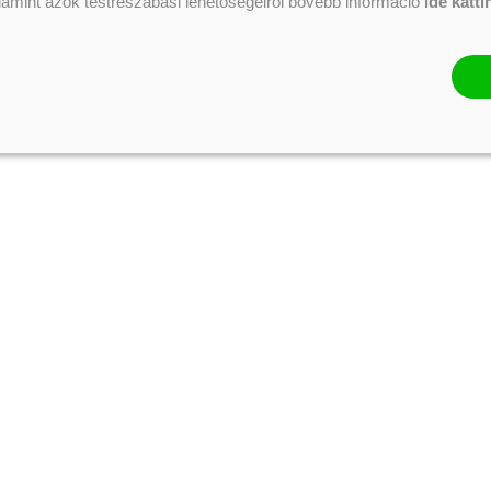
alamint azok testreszabási lehetőségeiről bővebb információ
ide katti