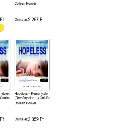
orált
2.5) Önállóan is olvasható!
Colleen Hoover
Ft
2 267 Ft
Online ár:
nytelen
Hopeless – Reménytelen
 Önállóan
(Reménytelen 1.) Önállóan
is olvasható!
Colleen Hoover
Ft
3 359 Ft
Online ár: