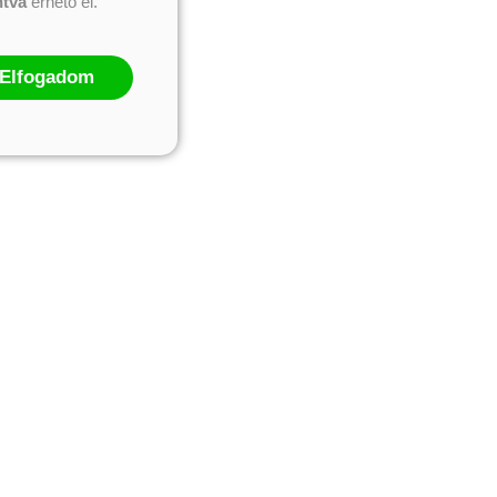
ntva
érhető el.
Elfogadom