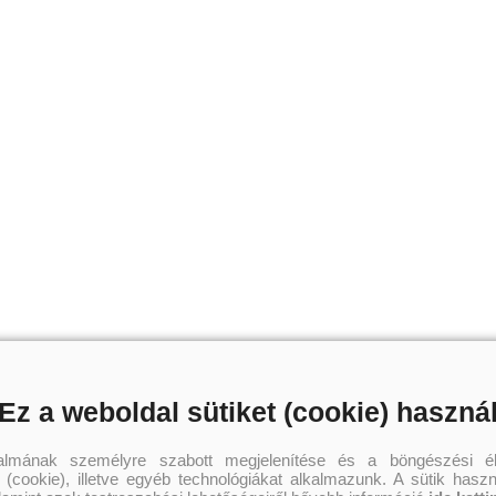
Ez a weboldal sütiket (cookie) haszná
talmának személyre szabott megjelenítése és a böngészési él
 (cookie), illetve egyéb technológiákat alkalmazunk. A sütik hasz