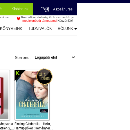
él
Kínálatunk
A kosár üres
 száma:
Rendeléseddel még több csodás könyv
megjelenését támogatod.
Köszönjük!
-KÖNYVEINK
TUDNIVALÓK
RÓLUNK
Sorrend:
 Megvan a
Finding Cinderella – Helló,
telen 2,6)
Hamupipőke! (Reménytelen