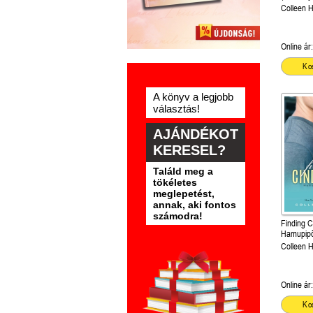
Különlege
Colleen 
kiadás!
Online ár:
Ko
A könyv a legjobb
választás!
AJÁNDÉKOT
KERESEL?
Találd meg a
tökéletes
meglepetést,
annak, aki fontos
számodra!
Finding C
Hamupipő
2.5) Önál
Colleen 
Online ár:
Ko