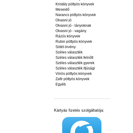
Kristály pöttyös könyvek
Meseidő
Narancs pöttyös könyvek
Olvasni jó
Olvasni jó - lányoknak
Olvasni jó - vagány
Rázós könyvek
Rubin pöttyös könyvek
Sötét örvény
Széles választék
Széles választék felnőtt
Széles választék gyerek
Széles választék ifjúsági
Vörös pöttyös könyvek
Zafír pöttyös könyvek
Egyéb
Kártyás fizetés szolgáltatója: