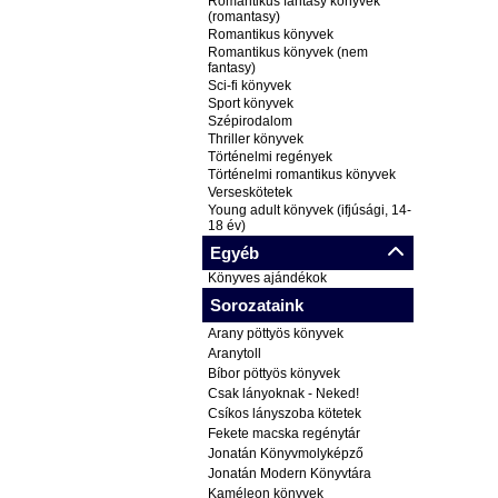
Romantikus fantasy könyvek
(romantasy)
Romantikus könyvek
Romantikus könyvek (nem
fantasy)
Sci-fi könyvek
Sport könyvek
Szépirodalom
Thriller könyvek
Történelmi regények
Történelmi romantikus könyvek
Verseskötetek
Young adult könyvek (ifjúsági, 14-
18 év)
Egyéb
Könyves ajándékok
Sorozataink
Arany pöttyös könyvek
Aranytoll
Bíbor pöttyös könyvek
Csak lányoknak - Neked!
Csíkos lányszoba kötetek
Fekete macska regénytár
Jonatán Könyvmolyképző
Jonatán Modern Könyvtára
Kaméleon könyvek