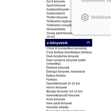
irányelveinkről, v
Sci-fi könyvek
Sport könyvek
Szakácskönyvek
Szépirodalom
Beállítások
Thriller könyvek
Történelmi regények
Történelmi romantikus könyvek
Verseskötetek
Young adult könyvek (ifjúsági, 14-
18 év)
e-könyveink
Chick lit (romantikus komédia)
Cozy fantasy (barátságos fantasy)
Dark Academia könyvek
Dark romance könyvek (sötét
romantika)
Életmód könyvek
Életrajzi könyvek, memoárok
Epikus fantasy
Fantasy
Gyerekkönyvek (0-10 év)
Horror könyvek
Ifjúsági könyvek (10-14 év)
Ismeretterjesztő könyvek
Krimi könyvek
New adult könyvek
Novellás kötetek