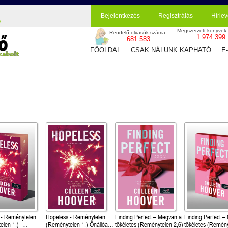
Bejelentkezés
Regisztrálás
Hírlev
Megszerzett könyvek
Rendelő olvasók száma:
1 974 399
681 583
FŐOLDAL
CSAK NÁLUNK KAPHATÓ
E
 - Reménytelen
Hopeless - Reménytelen
Finding Perfect – Megvan a
Finding Perfect –
len 1.) -
(Reménytelen 1.) Önállóan
tökéletes (Reménytelen 2,6)
tökéletes (Remény