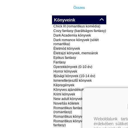
Összes
Könyveink
Chick lit (romantikus komédia)
Cozy fantasy (barátságos fantasy)
Dark Academia könyvek
Dark romance könyvek (sötét
romantika)
Életmód könyvek
Életrajzi könyvek, memoárok
Epikus fantasy
Fantasy
Gyerekkönyvek (0-10 év)
Horror könyvek
Ifjúsági könyvek (10-14 év)
Ismeretterjesztő könyvek
Képregények
Könyves ajándékok
Krimi könyvek
New adult könyvek
Novellás kötetek
Romantikus fantasy könyvek
(romantasy)
Romantikus könyvek
Weboldalunk tar
Romantikus könyvek (nem
érdekében sütiket
fantasy)