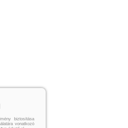
l
mény biztosítása
nálatára vonatkozó