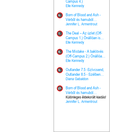
The Princes
Campus 4.)
15.
the Priest - Vallomások: A
Elle Kennedy
Hercegnő, 
Ella Frank
Born of Blood and Ash -
Pap (Vallo
6.
Ashen Thr
Vérből és hamuból
16.
trón (Drago
született (Hús és tűz 4.)
Jennifer L. Armentrout
Különleges 
Marie Nieho
The Deal – Az üzlet (Off-
kiadás!
7.
A téli tücs
Campus 1.) Önállóan is
17.
szövegfeld
olvasható!
Elle Kennedy
munkafüze
Bayné Bojc
The Mistake - A baklövés
8.
From the G
(Off-Campus 2.) Önállóan
18.
nyugalma 
is olvasható!
Elle Kennedy
Krónikák 6.
Kresley Col
Outlander 7.5 -Szívcsend,
9.
Ashen Thr
Outlander 8.5 - Szélben
19.
trón (Drago
sodródó falevél
Diana Gabaldon
Marie Nieho
Born of Blood and Ash -
10.
Outlander 
Vérből és hamuból
20.
Outlander 8
született (Hús és tűz 4.)
Különleges éldekorált kiadás!
Jennifer L. Armentrout
sodródó fal
Diana Gaba