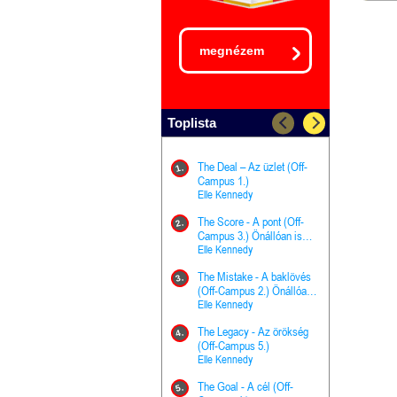
megnézem
Toplista
The Deal – Az üzlet (Off-
The Goal - 
11.
1.
Campus 1.)
Campus 4.)
Elle Kennedy
olvasható!
Elle Kenned
The Score - A pont (Off-
Grace and 
12.
2.
Campus 3.) Önállóan is
Kegyelem é
olvasható!
Elle Kennedy
Előhírnök-tr
Jennifer L.
The Mistake - A baklövés
The Score -
13.
3.
(Off-Campus 2.) Önállóan
Campus 3.
is olvasható!
Elle Kennedy
Különleges é
Elle Kenned
The Legacy - Az örökség
4.
The Cursed
(Off-Campus 5.)
14.
(A csont sz
Elle Kennedy
Harper L. 
The Goal - A cél (Off-
5.