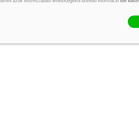
alamint azok testreszabási lehetőségeiről bővebb információ
ide katti