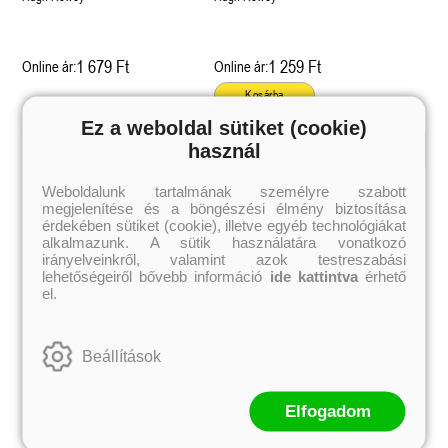
1 679 Ft
1 259 Ft
Online ár:
Online ár:
Kosárba
Ez a weboldal sütiket (cookie)
használ
Kiemelt szerzőink
Weboldalunk tartalmának személyre szabott
megjelenítése és a böngészési élmény biztosítása
Külföldiek
Magyarok
Brigid Kemmerer
Ashley Carrigan
érdekében sütiket (cookie), illetve egyéb technológiákat
Cassandra Clare
Benina
alkalmazunk. A sütik használatára vonatkozó
Colleen Hoover
Bessenyei Gábor
irányelveinkről, valamint azok testreszabási
Elle Kennedy
Bodor Attila
lehetőségeiről bővebb információ
ide kattintva
érhető
Erin Watt
Böszörményi Gyula
el.
Holly Webb
Cselenyák Imre
Jeff Kinney
Csukás István
Jennifer L. Armentrout
Ecsédi Orsolya
Jenny Han
Eszes Rita
Beállítások
Leigh Bardugo
Helena Silence
Maggie Stiefvater
Kántor Kata
Penelope Ward
On Sai
Rachel Renee Russell
Rácz-Stefán Tibor
Elfogadom
Rachel van Dyken
Róbert Katalin
Rick Riordan
Spirit Bliss
Rupi Kaur
Szélesi Sándor