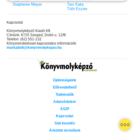
Stephenie Meyer
Tavi Kata
Tóth Eszter
Kapcsolat
Könyvmolyképző Kiadó Kft.
Címünk: 6725 Szeged, Dobó u. 12/B
Telefon: (62) 551-132
Könyvrendeléssel kapcsolatos információk:
markabolt@konyvmolykepzo.hu
Újdonságaink
Előrendelhető
Tudnivalók
Adatvédelem
ÁSZF
Kapcsolat
 A cél (Off-Campus 4.)
Grace and Glory - Kegyelem és
Bad Girl Reputation -
21.
31.
Süti kezelés
 olvasható!
dicsőség (Az Előhírnök-trilógia
lány (Avalon Bay 2.)
Különleges éldekorált kiadás!
dy
3.)
Elle Kennedy
Árkötött termékek
Jennifer L. Armentrout