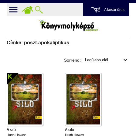
A kosár üres
Címke: poszt-apokaliptikus
Sorrend:
A siló
A siló
Hugh Howey
Hugh Howey