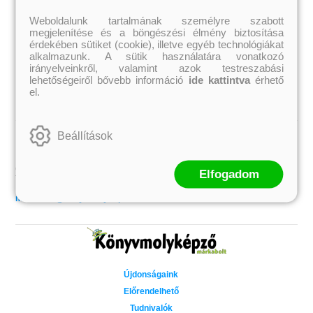
Jennifer L. Armentrout
Ecsédi Orsolya
Jenny Han
Eszes Rita
Weboldalunk tartalmának személyre szabott
Leigh Bardugo
Helena Silence
megjelenítése és a böngészési élmény biztosítása
Maggie Stiefvater
Kántor Kata
érdekében sütiket (cookie), illetve egyéb technológiákat
Penelope Ward
On Sai
alkalmazunk. A sütik használatára vonatkozó
Rachel Renee Russell
Rácz-Stefán Tibor
Rachel van Dyken
Róbert Katalin
irányelveinkről, valamint azok testreszabási
Rick Riordan
Spirit Bliss
lehetőségeiről bővebb információ
ide kattintva
érhető
Rupi Kaur
Szélesi Sándor
el.
Stephenie Meyer
Tavi Kata
Tóth Eszter
Beállítások
Kapcsolat
Könyvmolyképző Kiadó Kft.
Címünk: 6725 Szeged, Dobó u. 12/B
Elfogadom
Telefon: (62) 551-132
Könyvrendeléssel kapcsolatos információk:
markabolt@konyvmolykepzo.hu
Újdonságaink
Előrendelhető
Tudnivalók