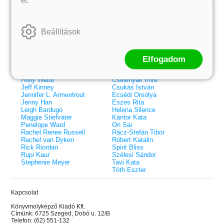
Kiemelt szerzőink
Beállítások
Külföldiek
Magyarok
Brigid Kemmerer
Ashley Carrigan
Cassandra Clare
Benina
Colleen Hoover
Bessenyei Gábor
Elfogadom
Elle Kennedy
Bodor Attila
Erin Watt
Böszörményi Gyula
Holly Webb
Cselenyák Imre
Jeff Kinney
Csukás István
Jennifer L. Armentrout
Ecsédi Orsolya
Jenny Han
Eszes Rita
Leigh Bardugo
Helena Silence
Maggie Stiefvater
Kántor Kata
Penelope Ward
On Sai
Rachel Renee Russell
Rácz-Stefán Tibor
Rachel van Dyken
Róbert Katalin
Rick Riordan
Spirit Bliss
Rupi Kaur
Szélesi Sándor
Stephenie Meyer
Tavi Kata
Tóth Eszter
Kapcsolat
 A cél (Off-Campus 4.)
Grace and Glory - Kegyelem és
Bad Girl Reputation -
21.
31.
Könyvmolyképző Kiadó Kft.
 olvasható!
dicsőség (Az Előhírnök-trilógia
lány (Avalon Bay 2.)
Címünk: 6725 Szeged, Dobó u. 12/B
Különleges éldekorált kiadás!
dy
3.)
Elle Kennedy
Telefon: (62) 551-132
Jennifer L. Armentrout