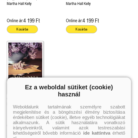
Martha Hall Kelly
Martha Hall Kelly
4 199 Ft
4 199 Ft
Online ár:
Online ár:
Kosárba
Kosárba
Ez a weboldal sütiket (cookie)
használ
Orgonalányok (Orgonalányok 1.)
Martha Hall Kelly
Weboldalunk tartalmának személyre szabott
megjelenítése és a böngészési élmény biztosítása
érdekében sütiket (cookie), illetve egyéb technológiákat
alkalmazunk. A sütik használatára vonatkozó
3 359 Ft
Online ár:
irányelveinkről, valamint azok testreszabási
lehetőségeiről bővebb információ
ide kattintva
érhető
el.