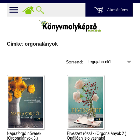
A kosár üres
Címke: orgonalányok
Sorrend:
Napraforgó-nővérek
Elveszett rózsák (Orgonalányok 2.)
(Orgonalányok 3.)
Önállóan is olvasható!