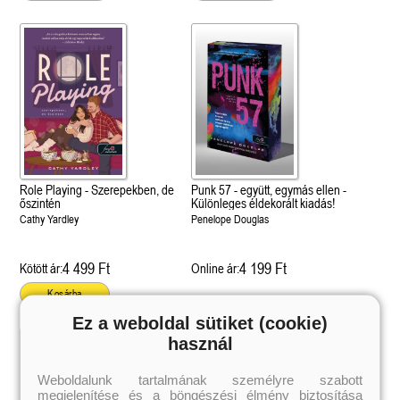
Role Playing - Szerepekben, de
Punk 57 - együtt, egymás ellen -
őszintén
Különleges éldekorált kiadás!
Cathy Yardley
Penelope Douglas
4 499 Ft
4 199 Ft
Kötött ár:
Online ár:
Kosárba
Ez a weboldal sütiket (cookie)
használ
 A cél (Off-Campus 4.)
Grace and Glory - Kegyelem és
Bad Girl Reputation -
21.
31.
 olvasható!
dicsőség (Az Előhírnök-trilógia
lány (Avalon Bay 2.)
Weboldalunk tartalmának személyre szabott
Különleges éldekorált kiadás!
dy
3.)
Elle Kennedy
megjelenítése és a böngészési élmény biztosítása
Jennifer L. Armentrout