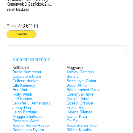
éldekorált kiadás!
38.
Keményöklű Gazfickók 2.)
Tolvajok és a káosz k
ne - Hamvadó trón
Önállóan is olvasható!
Rebel (A Renegátok 3.)
(Sors és tűz 3.)
K. A. Tucker
Sarah MacLean
nd 2.)
29.
Rebecca Yarros
ff
Fire In You - Benned 
39.
A Court of Silver Flames – Ezüst
(Várok rád 6.)
7.5 -Szívcsend,
30.
3 611 Ft
Online ár:
lángok udvara (Tüskék és rózsák
Jennifer L. Armentrout
8.5 - Szélben sodródó
Különleges éldekorált kiadás! -
udvara 5.)
ldon
Kosárba
Javított kiadás
A Queen of Thieves a
40.
Sarah J. Maas
Tolvajok és a káosz k
Különleges éldekorá
(Sors és tűz 3.)
K. A. Tucker
Kiemelt szerzőink
Külföldiek
Magyarok
Brigid Kemmerer
Ashley Carrigan
Cassandra Clare
Benina
Colleen Hoover
Bessenyei Gábor
Elle Kennedy
Bodor Attila
Erin Watt
Böszörményi Gyula
Holly Webb
Cselenyák Imre
Jeff Kinney
Csukás István
Jennifer L. Armentrout
Ecsédi Orsolya
Jenny Han
Eszes Rita
Leigh Bardugo
Helena Silence
Maggie Stiefvater
Kántor Kata
Penelope Ward
On Sai
Rachel Renee Russell
Rácz-Stefán Tibor
Rachel van Dyken
Róbert Katalin