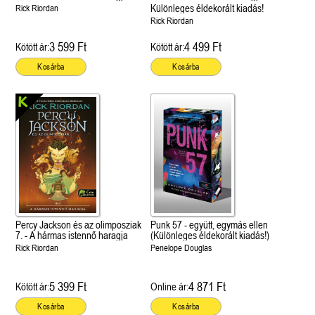
Különleges éldekorált kiadás!
Rick Riordan
Rick Riordan
3 599 Ft
4 499 Ft
Kötött ár:
Kötött ár:
Kosárba
Kosárba
Percy Jackson és az olimposziak
Punk 57 - együtt, egymás ellen
7. - A hármas istennő haragja
(Különleges éldekorált kiadás!)
Rick Riordan
Penelope Douglas
5 399 Ft
4 871 Ft
Kötött ár:
Online ár:
Kosárba
Kosárba