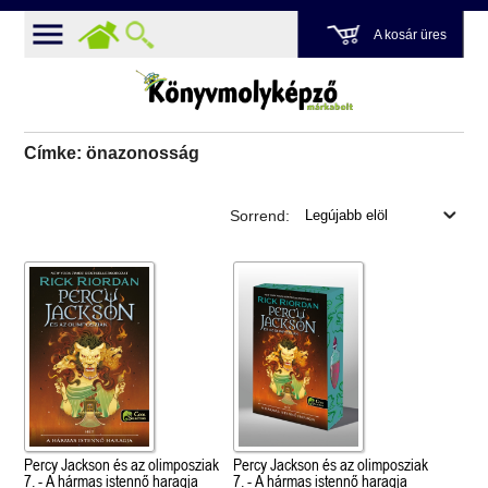
A kosár üres
Címke: önazonosság
Sorrend:
Percy Jackson és az olimposziak
Percy Jackson és az olimposziak
7. - A hármas istennő haragja
7. - A hármas istennő haragja