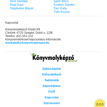
Rick Riordan
Spirit Bliss
Rupi Kaur
Szélesi Sándor
Stephenie Meyer
Tavi Kata
Tóth Eszter
Kapcsolat
Könyvmolyképző Kiadó Kft.
Címünk: 6725 Szeged, Dobó u. 12/B
Telefon: (62) 551-132
Könyvrendeléssel kapcsolatos információk:
markabolt@konyvmolykepzo.hu
Újdonságaink
Előrendelhető
Tudnivalók
Adatvédelem
ÁSZF
Kapcsolat
Süti kezelés