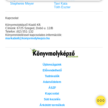
Stephenie Meyer
Tavi Kata
Tóth Eszter
Kapcsolat
Könyvmolyképző Kiadó Kft.
Címünk: 6725 Szeged, Dobó u. 12/B
Telefon: (62) 551-132
Könyvrendeléssel kapcsolatos információk:
markabolt@konyvmolykepzo.hu
Újdonságaink
Előrendelhető
Tudnivalók
Adatvédelem
ÁSZF
Kapcsolat
 A cél (Off-Campus 4.)
Grace and Glory - Kegyelem és
Bad Girl Reputation -
21.
31.
Süti kezelés
 olvasható!
dicsőség (Az Előhírnök-trilógia
lány (Avalon Bay 2.)
Különleges éldekorált kiadás!
dy
3.)
Elle Kennedy
Árkötött termékek
Jennifer L. Armentrout