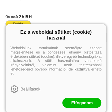
2 519 Ft
Online ár:
Kosárba
Ez a weboldal sütiket (cookie)
használ
Kiemelt szerzőink
Weboldalunk tartalmának személyre szabott
megjelenítése és a böngészési élmény biztosítása
Külföldiek
Magyarok
Brigid Kemmerer
Ashley Carrigan
érdekében sütiket (cookie), illetve egyéb technológiákat
Cassandra Clare
Benina
alkalmazunk. A sütik használatára vonatkozó
Colleen Hoover
Bessenyei Gábor
irányelveinkről, valamint azok testreszabási
Elle Kennedy
Bodor Attila
lehetőségeiről bővebb információ
ide kattintva
érhető
Erin Watt
Böszörményi Gyula
el.
Holly Webb
Cselenyák Imre
Jeff Kinney
Csukás István
Jennifer L. Armentrout
Ecsédi Orsolya
Jenny Han
Eszes Rita
Beállítások
Leigh Bardugo
Helena Silence
Maggie Stiefvater
Kántor Kata
Penelope Ward
On Sai
Rachel Renee Russell
Rácz-Stefán Tibor
Elfogadom
Rachel van Dyken
Róbert Katalin
Rick Riordan
Spirit Bliss
Rupi Kaur
Szélesi Sándor