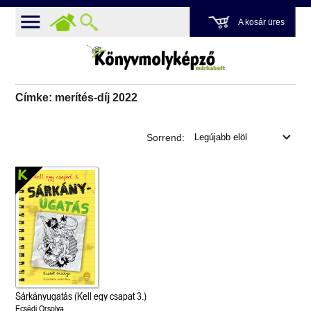
A kosár üres
Címke: merítés-díj 2022
Sorrend:
Sárkányugatás (Kell egy csapat 3.)
Ecsédi Orsolya