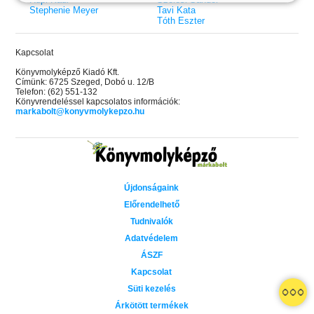
Stephenie Meyer
Tavi Kata
Tóth Eszter
Kapcsolat
Könyvmolyképző Kiadó Kft.
Címünk: 6725 Szeged, Dobó u. 12/B
Telefon: (62) 551-132
Könyvrendeléssel kapcsolatos információk:
markabolt@konyvmolykepzo.hu
Újdonságaink
Előrendelhető
Tudnivalók
Adatvédelem
ÁSZF
Kapcsolat
 A cél (Off-Campus 4.)
Grace and Glory - Kegyelem és
Bad Girl Reputation -
21.
31.
Süti kezelés
 olvasható!
dicsőség (Az Előhírnök-trilógia
lány (Avalon Bay 2.)
Különleges éldekorált kiadás!
dy
3.)
Elle Kennedy
Árkötött termékek
Jennifer L. Armentrout