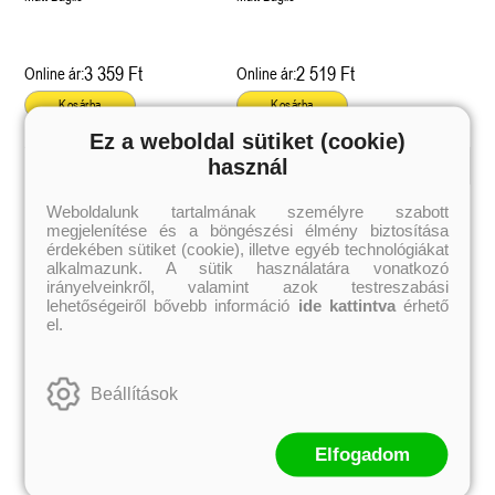
3 359 Ft
2 519 Ft
Online ár:
Online ár:
Kosárba
Kosárba
Ez a weboldal sütiket (cookie)
használ
Kiemelt szerzőink
Weboldalunk tartalmának személyre szabott
megjelenítése és a böngészési élmény biztosítása
Külföldiek
Magyarok
Brigid Kemmerer
Ashley Carrigan
érdekében sütiket (cookie), illetve egyéb technológiákat
Cassandra Clare
Benina
alkalmazunk. A sütik használatára vonatkozó
Colleen Hoover
Bessenyei Gábor
irányelveinkről, valamint azok testreszabási
Elle Kennedy
Bodor Attila
lehetőségeiről bővebb információ
ide kattintva
érhető
Erin Watt
Böszörményi Gyula
el.
Holly Webb
Cselenyák Imre
Jeff Kinney
Csukás István
Jennifer L. Armentrout
Ecsédi Orsolya
Jenny Han
Eszes Rita
Beállítások
Leigh Bardugo
Helena Silence
Maggie Stiefvater
Kántor Kata
Penelope Ward
On Sai
Rachel Renee Russell
Rácz-Stefán Tibor
Elfogadom
Rachel van Dyken
Róbert Katalin
Rick Riordan
Spirit Bliss
Rupi Kaur
Szélesi Sándor