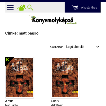
A kosár üres
Címke: matt baglio
Sorrend:
A rítus
A rítus
Matt Baglio
Matt Baglio