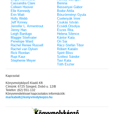
Cassandra Clare
Benina
Colleen Hoover
Bessenyei Gábor
Elle Kennedy
Bodor Attila
Erin Watt
Böszörményi Gyula
Holly Webb
Cselenyák Imre
Jeff Kinney
Csukás István
Jennifer L. Armentrout
Ecsédi Orsolya
Jenny Han
Eszes Rita
Leigh Bardugo
Helena Silence
Maggie Stiefvater
Kántor Kata
Penelope Ward
On Sai
Rachel Renee Russell
Rácz-Stefán Tibor
Rachel van Dyken
Róbert Katalin
Rick Riordan
Spirit Bliss
Rupi Kaur
Szélesi Sándor
Stephenie Meyer
Tavi Kata
Tóth Eszter
Kapcsolat
Könyvmolyképző Kiadó Kft.
Címünk: 6725 Szeged, Dobó u. 12/B
Telefon: (62) 551-132
Könyvrendeléssel kapcsolatos információk:
markabolt@konyvmolykepzo.hu