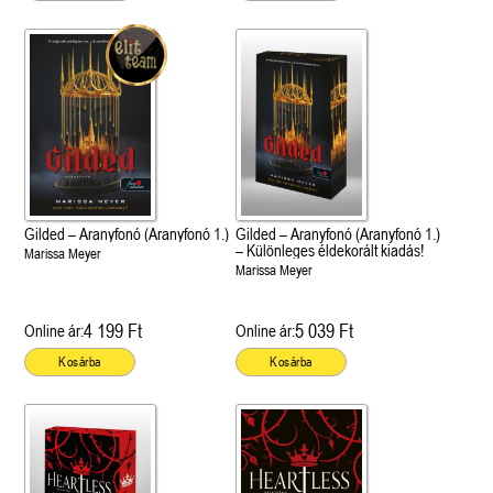
Gilded – Aranyfonó (Aranyfonó 1.)
Gilded – Aranyfonó (Aranyfonó 1.)
– Különleges éldekorált kiadás!
Marissa Meyer
Marissa Meyer
4 199 Ft
5 039 Ft
Online ár:
Online ár:
Kosárba
Kosárba
 A cél (Off-Campus 4.)
Grace and Glory - Kegyelem és
Bad Girl Reputation -
21.
31.
 olvasható!
dicsőség (Az Előhírnök-trilógia
lány (Avalon Bay 2.)
Különleges éldekorált kiadás!
dy
3.)
Elle Kennedy
Jennifer L. Armentrout