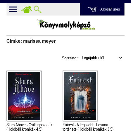
A kosár üres
Címke: marissa meyer
Sorrend:
Stars Above - Csillagos egek
Fairest - A legszebb: Levana
(Holdbéli krónikák 4,5)
története (Holdbéli krónikák 3,5)