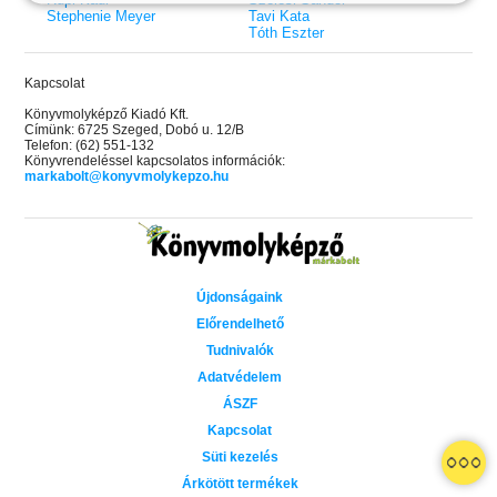
Stephenie Meyer
Tavi Kata
Tóth Eszter
Kapcsolat
Könyvmolyképző Kiadó Kft.
Címünk: 6725 Szeged, Dobó u. 12/B
Telefon: (62) 551-132
Könyvrendeléssel kapcsolatos információk:
markabolt@konyvmolykepzo.hu
Újdonságaink
Előrendelhető
Tudnivalók
Adatvédelem
ÁSZF
Kapcsolat
 A cél (Off-Campus 4.)
Grace and Glory - Kegyelem és
Bad Girl Reputation -
21.
31.
Süti kezelés
 olvasható!
dicsőség (Az Előhírnök-trilógia
lány (Avalon Bay 2.)
Különleges éldekorált kiadás!
dy
3.)
Elle Kennedy
Árkötött termékek
Jennifer L. Armentrout