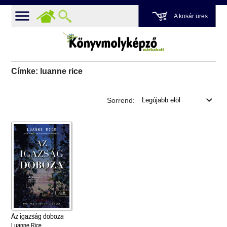
A kosár üres
Címke: luanne rice
Sorrend:
Az igazság doboza
Luanne Rice