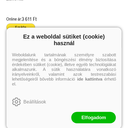
3 611 Ft
Online ár:
Kosárba
Ez a weboldal sütiket (cookie)
használ
Kiemelt szerzőink
Weboldalunk tartalmának személyre szabott
megjelenítése és a böngészési élmény biztosítása
Külföldiek
Magyarok
Brigid Kemmerer
Ashley Carrigan
érdekében sütiket (cookie), illetve egyéb technológiákat
Cassandra Clare
Benina
alkalmazunk. A sütik használatára vonatkozó
Colleen Hoover
Bessenyei Gábor
irányelveinkről, valamint azok testreszabási
Elle Kennedy
Bodor Attila
lehetőségeiről bővebb információ
ide kattintva
érhető
Erin Watt
Böszörményi Gyula
el.
Holly Webb
Cselenyák Imre
Jeff Kinney
Csukás István
Jennifer L. Armentrout
Ecsédi Orsolya
Jenny Han
Eszes Rita
Beállítások
Leigh Bardugo
Helena Silence
Maggie Stiefvater
Kántor Kata
Penelope Ward
On Sai
Rachel Renee Russell
Rácz-Stefán Tibor
Elfogadom
Rachel van Dyken
Róbert Katalin
Rick Riordan
Spirit Bliss
Rupi Kaur
Szélesi Sándor