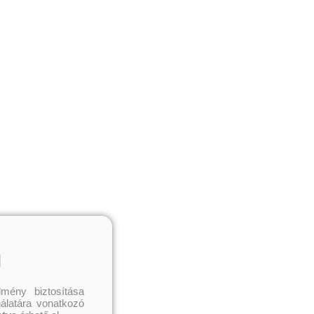
l
mény biztosítása
nálatára vonatkozó