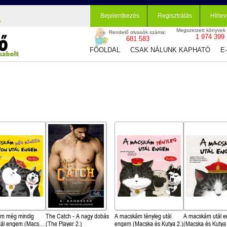
Bejelentkezés
Regisztrálás
Hírlev
Megszerzett könyvek
Rendelő olvasók száma:
1 974 399
681 583
FŐOLDAL
CSAK NÁLUNK KAPHATÓ
E
m még mindig
The Catch - A nagy dobás
A macskám tényleg utál
A macskám utál 
tál engem (Macska
(The Player 2.)
engem (Macska és Kutya 2.)
(Macska és Kutya 