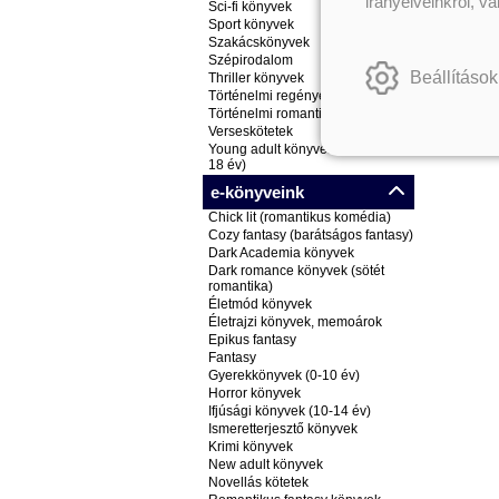
irányelveinkről, v
Sci-fi könyvek
Sport könyvek
Szakácskönyvek
Szépirodalom
Beállítások
Thriller könyvek
Történelmi regények
Történelmi romantikus könyvek
Verseskötetek
Young adult könyvek (ifjúsági, 14-
18 év)
e-könyveink
Chick lit (romantikus komédia)
Cozy fantasy (barátságos fantasy)
Dark Academia könyvek
Dark romance könyvek (sötét
romantika)
Életmód könyvek
Életrajzi könyvek, memoárok
Epikus fantasy
Fantasy
Gyerekkönyvek (0-10 év)
Horror könyvek
Ifjúsági könyvek (10-14 év)
Ismeretterjesztő könyvek
Krimi könyvek
New adult könyvek
Novellás kötetek