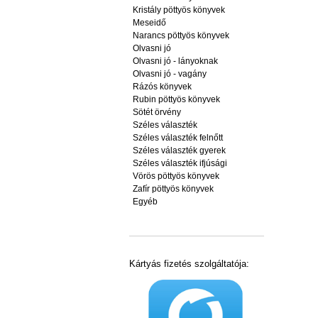
Kristály pöttyös könyvek
Meseidő
Narancs pöttyös könyvek
Olvasni jó
Olvasni jó - lányoknak
Olvasni jó - vagány
Rázós könyvek
Rubin pöttyös könyvek
Sötét örvény
Széles választék
Széles választék felnőtt
Széles választék gyerek
Széles választék ifjúsági
Vörös pöttyös könyvek
Zafír pöttyös könyvek
Egyéb
Kártyás fizetés szolgáltatója: