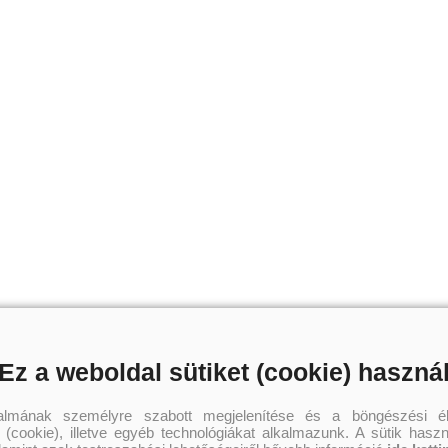
Ez a weboldal sütiket (cookie) haszná
talmának személyre szabott megjelenítése és a böngészési él
 (cookie), illetve egyéb technológiákat alkalmazunk. A sütik hasz