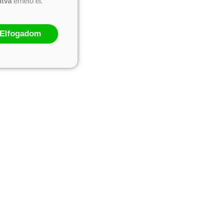
ntva
érhető el.
Elfogadom