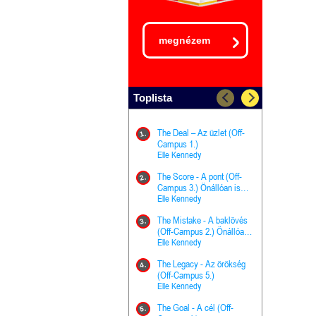
megnézem
Toplista
The Deal – Az üzlet (Off-
The Goal - 
11.
1.
Campus 1.)
Campus 4.)
Elle Kennedy
olvasható!
Elle Kenned
The Score - A pont (Off-
Grace and 
12.
2.
Campus 3.) Önállóan is
Kegyelem é
olvasható!
Elle Kennedy
Előhírnök-tr
Jennifer L.
The Mistake - A baklövés
The Score -
13.
3.
(Off-Campus 2.) Önállóan
Campus 3.
is olvasható!
Elle Kennedy
Különleges é
Elle Kenned
The Legacy - Az örökség
4.
The Cursed
(Off-Campus 5.)
14.
(A csont sz
Elle Kennedy
Harper L. 
The Goal - A cél (Off-
5.