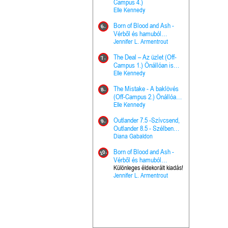
The Princes
Campus 4.)
15.
the Priest - Vallomások: A
Elle Kennedy
Hercegnő, 
Ella Frank
Born of Blood and Ash -
Pap (Vallo
6.
Ashen Thr
Vérből és hamuból
16.
trón (Drago
született (Hús és tűz 4.)
Jennifer L. Armentrout
Különleges 
Marie Nieho
The Deal – Az üzlet (Off-
kiadás!
7.
A téli tücs
Campus 1.) Önállóan is
17.
szövegfeld
olvasható!
Elle Kennedy
munkafüze
Bayné Bojc
The Mistake - A baklövés
8.
From the G
(Off-Campus 2.) Önállóan
18.
nyugalma 
is olvasható!
Elle Kennedy
Krónikák 6.
Kresley Col
Outlander 7.5 -Szívcsend,
9.
Ashen Thr
Outlander 8.5 - Szélben
19.
trón (Drago
sodródó falevél
Diana Gabaldon
Marie Nieho
Born of Blood and Ash -
10.
Outlander 
Vérből és hamuból
20.
Outlander 8
született (Hús és tűz 4.)
Különleges éldekorált kiadás!
Jennifer L. Armentrout
sodródó fal
Diana Gaba