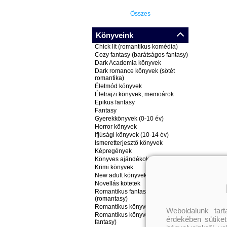
Összes
Könyveink
Chick lit (romantikus komédia)
Cozy fantasy (barátságos fantasy)
Dark Academia könyvek
Dark romance könyvek (sötét
romantika)
Életmód könyvek
Életrajzi könyvek, memoárok
Epikus fantasy
Fantasy
Gyerekkönyvek (0-10 év)
Horror könyvek
Ifjúsági könyvek (10-14 év)
Ismeretterjesztő könyvek
Képregények
Könyves ajándékok
Krimi könyvek
New adult könyvek
Novellás kötetek
Romantikus fantasy könyvek
(romantasy)
Romantikus könyvek
Weboldalunk tar
Romantikus könyvek (nem
érdekében sütiket
fantasy)