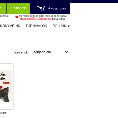
él
Kínálatunk
A kosár üres
 száma:
Rendeléseddel még több csodás könyv
megjelenését támogatod.
Köszönjük!
-KÖNYVEINK
TUDNIVALÓK
RÓLUNK
Sorrend:
engem
1.)