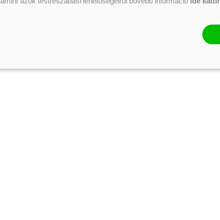
alamint azok testreszabási lehetőségeiről bővebb információ
ide katti