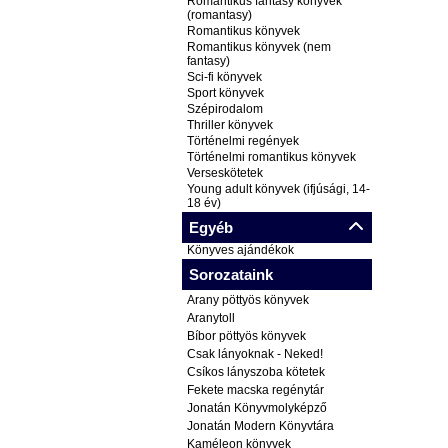
Romantikus fantasy könyvek
(romantasy)
Romantikus könyvek
Romantikus könyvek (nem
fantasy)
Sci-fi könyvek
Sport könyvek
Szépirodalom
Thriller könyvek
Történelmi regények
Történelmi romantikus könyvek
Verseskötetek
Young adult könyvek (ifjúsági, 14-
18 év)
Egyéb
Könyves ajándékok
Sorozataink
Arany pöttyös könyvek
Aranytoll
Bíbor pöttyös könyvek
Csak lányoknak - Neked!
Csíkos lányszoba kötetek
Fekete macska regénytár
Jonatán Könyvmolyképző
Jonatán Modern Könyvtára
Kaméleon könyvek