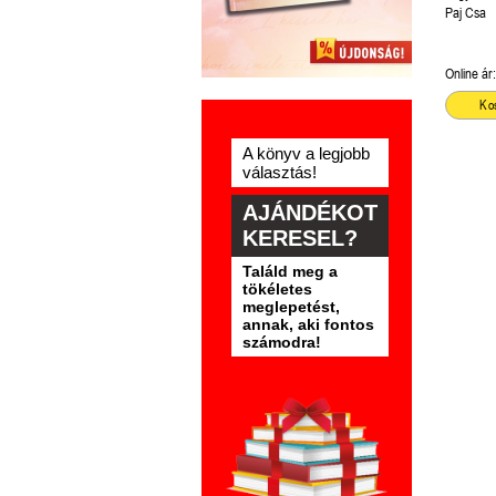
és Kutya 
Paj Csa
Online ár:
Ko
A könyv a legjobb
választás!
AJÁNDÉKOT
KERESEL?
Találd meg a
tökéletes
meglepetést,
annak, aki fontos
számodra!