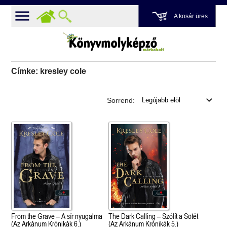
A kosár üres
Címke: kresley cole
Sorrend:
From the Grave – A sír nyugalma
The Dark Calling – Szólít a Sötét
(Az Arkánum Krónikák 6.)
(Az Arkánum Krónikák 5.)