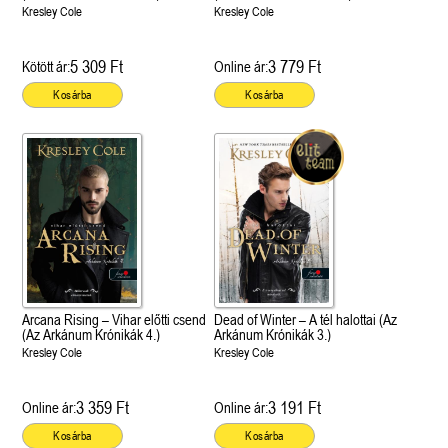
Kresley Cole
Kresley Cole
5 309 Ft
3 779 Ft
Kötött ár:
Online ár:
Kosárba
Kosárba
Arcana Rising – Vihar előtti csend
Dead of Winter – A tél halottai (Az
(Az Arkánum Krónikák 4.)
Arkánum Krónikák 3.)
Kresley Cole
Kresley Cole
3 359 Ft
3 191 Ft
Online ár:
Online ár:
Kosárba
Kosárba