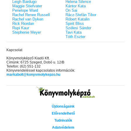
éldekorált kiadás!
38.
Leigh Bardugo
Helena Silence
Tolvajok és a káosz k
ne - Hamvadó trón
Maggie Stiefvater
Kántor Kata
Rebel (A Renegátok 3.)
(Sors és tűz 3.)
K. A. Tucker
nd 2.)
29.
Penelope Ward
On Sai
Rebecca Yarros
ff
Rachel Renee Russell
Rácz-Stefán Tibor
Fire In You - Benned 
39.
Rachel van Dyken
Róbert Katalin
A Court of Silver Flames – Ezüst
(Várok rád 6.)
7.5 -Szívcsend,
30.
Rick Riordan
Spirit Bliss
lángok udvara (Tüskék és rózsák
Jennifer L. Armentrout
8.5 - Szélben sodródó
Rupi Kaur
Szélesi Sándor
Különleges éldekorált kiadás! -
udvara 5.)
ldon
Stephenie Meyer
Tavi Kata
Javított kiadás
A Queen of Thieves a
40.
Tóth Eszter
Sarah J. Maas
Tolvajok és a káosz k
Különleges éldekorá
(Sors és tűz 3.)
K. A. Tucker
Kapcsolat
Könyvmolyképző Kiadó Kft.
Címünk: 6725 Szeged, Dobó u. 12/B
Telefon: (62) 551-132
Könyvrendeléssel kapcsolatos információk:
markabolt@konyvmolykepzo.hu
Újdonságaink
Előrendelhető
Tudnivalók
Adatvédelem