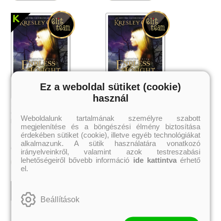
Ez a weboldal sütiket (cookie)
használ
Endless Knight – Végtelen lovag
Endless Knight – Végtelen lovag
(Az Arkánum Krónikák 2.)
(Az Arkánum Krónikák 2.)
Weboldalunk tartalmának személyre szabott
Kresley Cole
Kresley Cole
megjelenítése és a böngészési élmény biztosítása
érdekében sütiket (cookie), illetve egyéb technológiákat
alkalmazunk. A sütik használatára vonatkozó
3 359 Ft
2 519 Ft
Online ár:
Online ár:
irányelveinkről, valamint azok testreszabási
lehetőségeiről bővebb információ
ide kattintva
érhető
Kosárba
Kosárba
el.
 A cél (Off-Campus 4.)
Grace and Glory - Kegyelem és
Bad Girl Reputation -
Beállítások
21.
31.
 olvasható!
dicsőség (Az Előhírnök-trilógia
lány (Avalon Bay 2.)
Különleges éldekorált kiadás!
dy
3.)
Elle Kennedy
Jennifer L. Armentrout