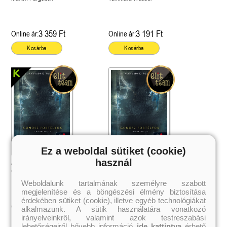
3 359 Ft
3 191 Ft
Online ár:
Online ár:
Kosárba
Kosárba
Ez a weboldal sütiket (cookie)
használ
Árnyak ura (Gonosz fortélyok 2.)
Árnyak ura (Gonosz fortélyok 2.)
Cassandra Clare
Cassandra Clare
Weboldalunk tartalmának személyre szabott
megjelenítése és a böngészési élmény biztosítása
érdekében sütiket (cookie), illetve egyéb technológiákat
4 199 Ft
4 031 Ft
Online ár:
Online ár:
alkalmazunk. A sütik használatára vonatkozó
irányelveinkről, valamint azok testreszabási
Kosárba
lehetőségeiről bővebb információ
ide kattintva
érhető