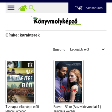
A kosár üres
Címke: karakterek
Sorrend:
Tíz nap a világvége előtt
Brave – Bátor (A szív körvonalai 4.)
Manon Fargetton
Tammara Webber