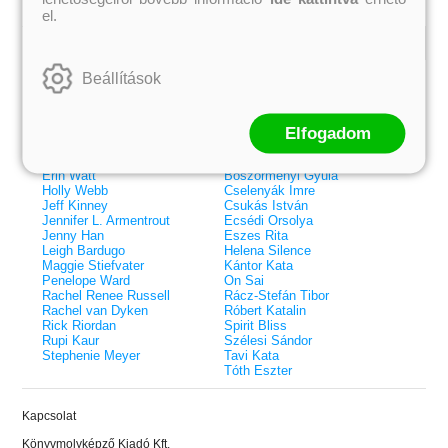
el.
Kiemelt szerzőink
Beállítások
Külföldiek
Magyarok
Brigid Kemmerer
Ashley Carrigan
Cassandra Clare
Benina
Elfogadom
Colleen Hoover
Bessenyei Gábor
Elle Kennedy
Bodor Attila
Erin Watt
Böszörményi Gyula
Holly Webb
Cselenyák Imre
Jeff Kinney
Csukás István
Jennifer L. Armentrout
Ecsédi Orsolya
Jenny Han
Eszes Rita
Leigh Bardugo
Helena Silence
Maggie Stiefvater
Kántor Kata
Penelope Ward
On Sai
Rachel Renee Russell
Rácz-Stefán Tibor
Rachel van Dyken
Róbert Katalin
Rick Riordan
Spirit Bliss
Rupi Kaur
Szélesi Sándor
Stephenie Meyer
Tavi Kata
Tóth Eszter
 A cél (Off-Campus 4.)
Grace and Glory - Kegyelem és
Bad Girl Reputation -
21.
31.
Kapcsolat
 olvasható!
dicsőség (Az Előhírnök-trilógia
lány (Avalon Bay 2.)
Különleges éldekorált kiadás!
dy
3.)
Elle Kennedy
Könyvmolyképző Kiadó Kft.
Jennifer L. Armentrout