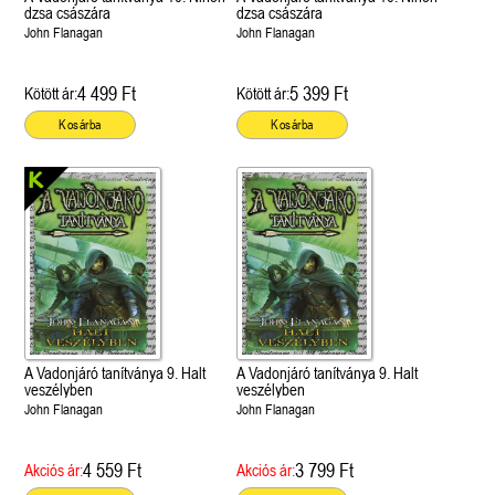
dzsa császára
dzsa császára
John Flanagan
John Flanagan
4 499 Ft
5 399 Ft
Kötött ár:
Kötött ár:
Kosárba
Kosárba
A Vadonjáró tanítványa 9. Halt
A Vadonjáró tanítványa 9. Halt
veszélyben
veszélyben
John Flanagan
John Flanagan
4 559 Ft
3 799 Ft
Akciós ár:
Akciós ár: