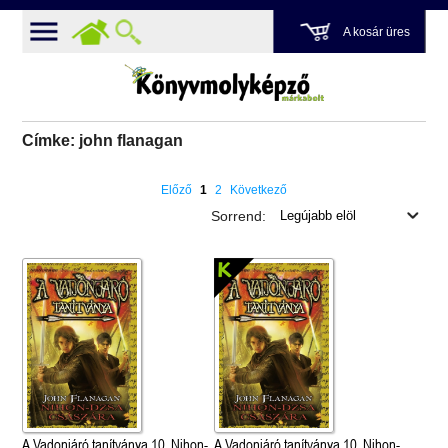
A kosár üres
Címke: john flanagan
Előző
1
2
Következő
Sorrend:
A Vadonjáró tanítványa 10. Nihon-
A Vadonjáró tanítványa 10. Nihon-