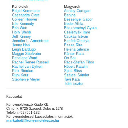
Külföldiek
Magyarok
Brigid Kemmerer
Ashley Carrigan
Cassandra Clare
Benina
Colleen Hoover
Bessenyei Gábor
Elle Kennedy
Bodor Attila
Erin Watt
Böszörményi Gyula
Holly Webb
Cselenyák Imre
Jeff Kinney
Csukás István
Jennifer L. Armentrout
Ecsédi Orsolya
Jenny Han
Eszes Rita
Leigh Bardugo
Helena Silence
Maggie Stiefvater
Kántor Kata
Penelope Ward
On Sai
Rachel Renee Russell
Rácz-Stefán Tibor
Rachel van Dyken
Róbert Katalin
Rick Riordan
Spirit Bliss
Rupi Kaur
Szélesi Sándor
Stephenie Meyer
Tavi Kata
Tóth Eszter
Kapcsolat
Könyvmolyképző Kiadó Kft.
Címünk: 6725 Szeged, Dobó u. 12/B
Telefon: (62) 551-132
Könyvrendeléssel kapcsolatos információk:
markabolt@konyvmolykepzo.hu