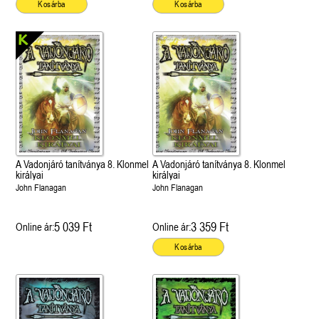
Kosárba
Kosárba
A Vadonjáró tanítványa 8. Klonmel
A Vadonjáró tanítványa 8. Klonmel
királyai
királyai
John Flanagan
John Flanagan
5 039 Ft
3 359 Ft
Online ár:
Online ár:
Kosárba
 A cél (Off-Campus 4.)
Grace and Glory - Kegyelem és
Bad Girl Reputation -
21.
31.
 olvasható!
dicsőség (Az Előhírnök-trilógia
lány (Avalon Bay 2.)
Különleges éldekorált kiadás!
dy
3.)
Elle Kennedy
Jennifer L. Armentrout