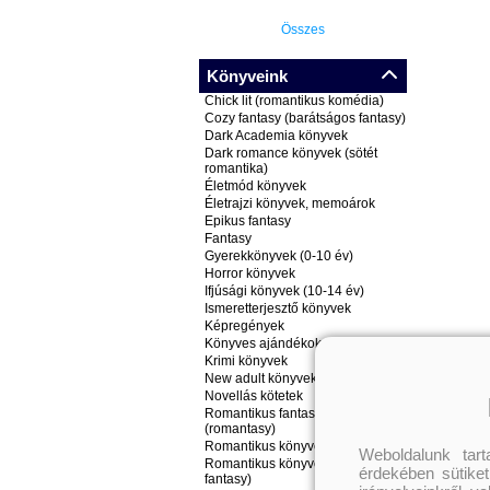
Összes
Könyveink
Chick lit (romantikus komédia)
Cozy fantasy (barátságos fantasy)
Dark Academia könyvek
Dark romance könyvek (sötét
romantika)
Életmód könyvek
Életrajzi könyvek, memoárok
Epikus fantasy
Fantasy
Gyerekkönyvek (0-10 év)
Horror könyvek
Ifjúsági könyvek (10-14 év)
Ismeretterjesztő könyvek
Képregények
Könyves ajándékok
Krimi könyvek
New adult könyvek
Novellás kötetek
Romantikus fantasy könyvek
(romantasy)
Romantikus könyvek
Weboldalunk tar
Romantikus könyvek (nem
érdekében sütiket
fantasy)