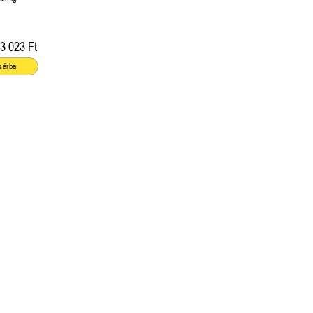
3 023 Ft
sárba