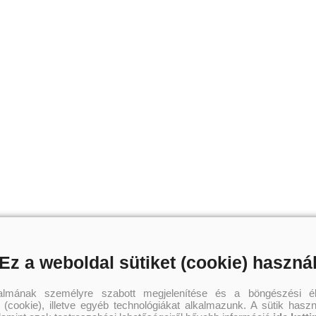
Ez a weboldal sütiket (cookie) haszná
talmának személyre szabott megjelenítése és a böngészési él
 (cookie), illetve egyéb technológiákat alkalmazunk. A sütik hasz