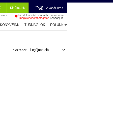
él
Kínálatunk
A kosár üres
 száma:
Rendeléseddel még több csodás könyv
megjelenését támogatod.
Köszönjük!
-KÖNYVEINK
TUDNIVALÓK
RÓLUNK
Sorrend: