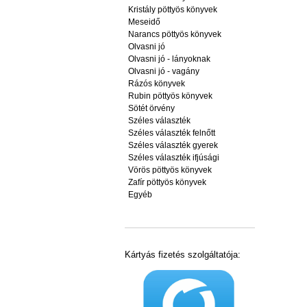
Kristály pöttyös könyvek
Meseidő
Narancs pöttyös könyvek
Olvasni jó
Olvasni jó - lányoknak
Olvasni jó - vagány
Rázós könyvek
Rubin pöttyös könyvek
Sötét örvény
Széles választék
Széles választék felnőtt
Széles választék gyerek
Széles választék ifjúsági
Vörös pöttyös könyvek
Zafír pöttyös könyvek
Egyéb
Kártyás fizetés szolgáltatója: