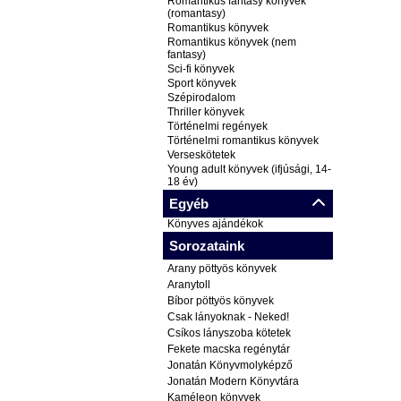
Romantikus fantasy könyvek
(romantasy)
Romantikus könyvek
Romantikus könyvek (nem
fantasy)
Sci-fi könyvek
Sport könyvek
Szépirodalom
Thriller könyvek
Történelmi regények
Történelmi romantikus könyvek
Verseskötetek
Young adult könyvek (ifjúsági, 14-
18 év)
Egyéb
Könyves ajándékok
Sorozataink
Arany pöttyös könyvek
Aranytoll
Bíbor pöttyös könyvek
Csak lányoknak - Neked!
Csíkos lányszoba kötetek
Fekete macska regénytár
Jonatán Könyvmolyképző
Jonatán Modern Könyvtára
Kaméleon könyvek