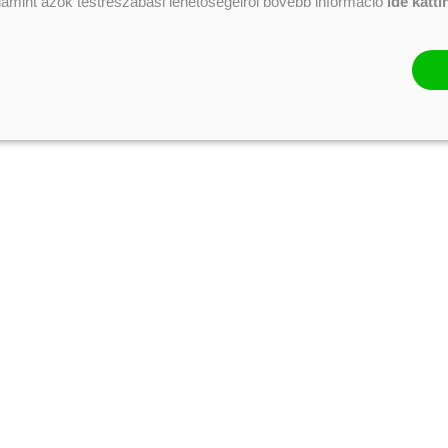
alamint azok testreszabási lehetőségeiről bővebb információ
ide katti