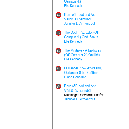
The Princes
Campus 4.)
15.
the Priest - Vallomások: A
Elle Kennedy
Hercegnő, 
Ella Frank
Born of Blood and Ash -
Pap (Vallo
6.
Ashen Thr
Vérből és hamuból
16.
trón (Drago
született (Hús és tűz 4.)
Jennifer L. Armentrout
Különleges 
Marie Nieho
The Deal – Az üzlet (Off-
kiadás!
7.
A téli tücs
Campus 1.) Önállóan is
17.
szövegfeld
olvasható!
Elle Kennedy
munkafüze
Bayné Bojc
The Mistake - A baklövés
8.
From the G
(Off-Campus 2.) Önállóan
18.
nyugalma 
is olvasható!
Elle Kennedy
Krónikák 6.
Kresley Col
Outlander 7.5 -Szívcsend,
9.
Ashen Thr
Outlander 8.5 - Szélben
19.
trón (Drago
sodródó falevél
Diana Gabaldon
Marie Nieho
Born of Blood and Ash -
10.
Outlander 
Vérből és hamuból
20.
Outlander 8
született (Hús és tűz 4.)
Különleges éldekorált kiadás!
Jennifer L. Armentrout
sodródó fal
Diana Gaba