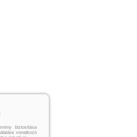
l
mény biztosítása
nálatára vonatkozó