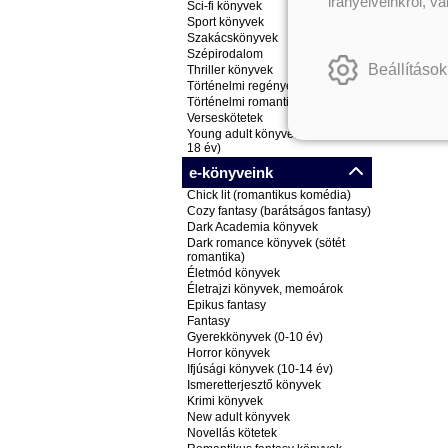
irányelveinkről, v
Sci-fi könyvek
Sport könyvek
Szakácskönyvek
Szépirodalom
Beállítások
Thriller könyvek
Történelmi regények
Történelmi romantikus könyvek
Verseskötetek
Young adult könyvek (ifjúsági, 14-
18 év)
e-könyveink
Chick lit (romantikus komédia)
Cozy fantasy (barátságos fantasy)
Dark Academia könyvek
Dark romance könyvek (sötét
romantika)
Életmód könyvek
Életrajzi könyvek, memoárok
Epikus fantasy
Fantasy
Gyerekkönyvek (0-10 év)
Horror könyvek
Ifjúsági könyvek (10-14 év)
Ismeretterjesztő könyvek
Krimi könyvek
New adult könyvek
Novellás kötetek