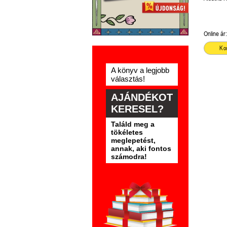
Online ár:
Ko
A könyv a legjobb
választás!
AJÁNDÉKOT
KERESEL?
Találd meg a
tökéletes
meglepetést,
annak, aki fontos
számodra!