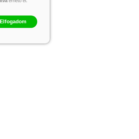
ntva
érhető el.
Elfogadom