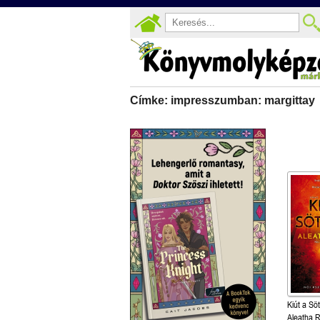
Címke: impresszumban: margittay
Kiút a Sö
Aleatha 