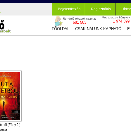
Bejelentkezés
Regisztrálás
Hírlev
Megszerzett könyvek
Rendelő olvasók száma:
1 974 399
681 583
FŐOLDAL
CSAK NÁLUNK KAPHATÓ
E
tétből (Fény 2.)
Romig