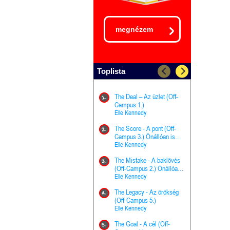
megnézem
Toplista
The Deal – Az üzlet (Off-
The Goal - 
11.
1.
Campus 1.)
Campus 4.)
Elle Kennedy
olvasható!
Elle Kenned
The Score - A pont (Off-
Grace and 
12.
2.
Campus 3.) Önállóan is
Kegyelem é
olvasható!
Elle Kennedy
Előhírnök-tr
Jennifer L.
The Mistake - A baklövés
The Score -
13.
3.
(Off-Campus 2.) Önállóan
Campus 3.
is olvasható!
Elle Kennedy
Különleges é
Elle Kenned
The Legacy - Az örökség
4.
The Cursed
(Off-Campus 5.)
14.
(A csont sz
Elle Kennedy
Harper L. 
The Goal - A cél (Off-
5.