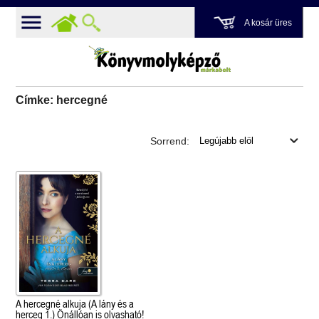
A kosár üres
Címke: hercegné
Sorrend:
A hercegné alkuja (A lány és a
herceg 1.) Önállóan is olvasható!