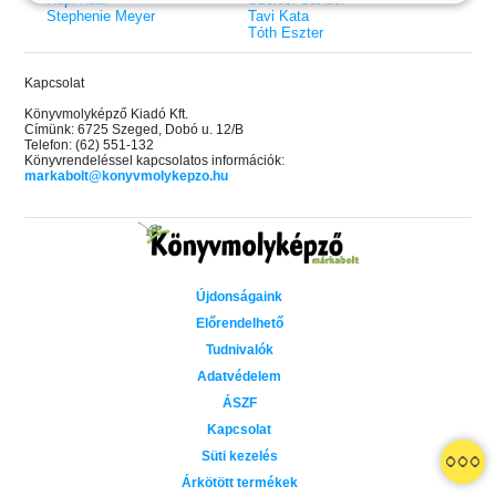
Stephenie Meyer
Tavi Kata
Tóth Eszter
Kapcsolat
Könyvmolyképző Kiadó Kft.
Címünk: 6725 Szeged, Dobó u. 12/B
Telefon: (62) 551-132
Könyvrendeléssel kapcsolatos információk:
markabolt@konyvmolykepzo.hu
Újdonságaink
Előrendelhető
Tudnivalók
Adatvédelem
ÁSZF
Kapcsolat
 A cél (Off-Campus 4.)
Grace and Glory - Kegyelem és
Bad Girl Reputation -
21.
31.
Süti kezelés
 olvasható!
dicsőség (Az Előhírnök-trilógia
lány (Avalon Bay 2.)
Különleges éldekorált kiadás!
dy
3.)
Elle Kennedy
Árkötött termékek
Jennifer L. Armentrout