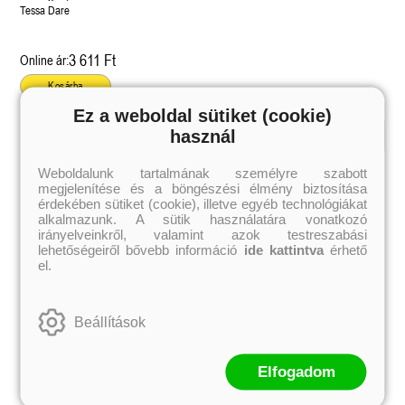
Tessa Dare
3 611 Ft
Online ár:
Kosárba
Ez a weboldal sütiket (cookie)
használ
Kiemelt szerzőink
Weboldalunk tartalmának személyre szabott
megjelenítése és a böngészési élmény biztosítása
Külföldiek
Magyarok
Brigid Kemmerer
Ashley Carrigan
érdekében sütiket (cookie), illetve egyéb technológiákat
Cassandra Clare
Benina
alkalmazunk. A sütik használatára vonatkozó
Colleen Hoover
Bessenyei Gábor
irányelveinkről, valamint azok testreszabási
Elle Kennedy
Bodor Attila
lehetőségeiről bővebb információ
ide kattintva
érhető
Erin Watt
Böszörményi Gyula
el.
Holly Webb
Cselenyák Imre
Jeff Kinney
Csukás István
Jennifer L. Armentrout
Ecsédi Orsolya
Jenny Han
Eszes Rita
Beállítások
Leigh Bardugo
Helena Silence
Maggie Stiefvater
Kántor Kata
Penelope Ward
On Sai
Rachel Renee Russell
Rácz-Stefán Tibor
Elfogadom
Rachel van Dyken
Róbert Katalin
Rick Riordan
Spirit Bliss
Rupi Kaur
Szélesi Sándor