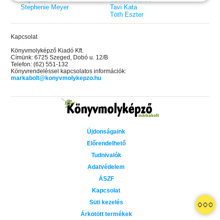
Stephenie Meyer
Tavi Kata
Tóth Eszter
Kapcsolat
Könyvmolyképző Kiadó Kft.
Címünk: 6725 Szeged, Dobó u. 12/B
Telefon: (62) 551-132
Könyvrendeléssel kapcsolatos információk:
markabolt@konyvmolykepzo.hu
Újdonságaink
Előrendelhető
Tudnivalók
Adatvédelem
ÁSZF
Kapcsolat
 A cél (Off-Campus 4.)
Grace and Glory - Kegyelem és
Bad Girl Reputation -
21.
31.
Süti kezelés
 olvasható!
dicsőség (Az Előhírnök-trilógia
lány (Avalon Bay 2.)
Különleges éldekorált kiadás!
dy
3.)
Elle Kennedy
Árkötött termékek
Jennifer L. Armentrout