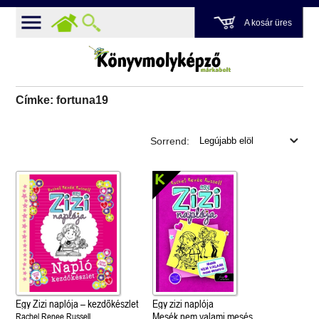
A kosár üres
Címke: fortuna19
Sorrend:
Egy Zizi naplója – kezdőkészlet
Egy zizi naplója
Mesék nem valami mesés
Rachel Renee Russell