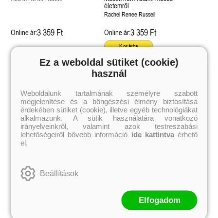
életemről
Rachel Renee Russell
3 359 Ft
3 359 Ft
Online ár:
Online ár:
Kosárba
Ez a weboldal sütiket (cookie)
használ
Kiemelt szerzőink
Weboldalunk tartalmának személyre szabott
megjelenítése és a böngészési élmény biztosítása
Külföldiek
Magyarok
Brigid Kemmerer
Ashley Carrigan
érdekében sütiket (cookie), illetve egyéb technológiákat
Cassandra Clare
Benina
alkalmazunk. A sütik használatára vonatkozó
Colleen Hoover
Bessenyei Gábor
irányelveinkről, valamint azok testreszabási
Elle Kennedy
Bodor Attila
lehetőségeiről bővebb információ
ide kattintva
érhető
Erin Watt
Böszörményi Gyula
el.
Holly Webb
Cselenyák Imre
Jeff Kinney
Csukás István
Jennifer L. Armentrout
Ecsédi Orsolya
Jenny Han
Eszes Rita
Beállítások
Leigh Bardugo
Helena Silence
Maggie Stiefvater
Kántor Kata
Penelope Ward
On Sai
Rachel Renee Russell
Rácz-Stefán Tibor
Elfogadom
Rachel van Dyken
Róbert Katalin
Rick Riordan
Spirit Bliss
Rupi Kaur
Szélesi Sándor