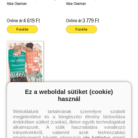
éldekorált kiadás!
Alice Oseman
Alice Oseman
4 619 Ft
3 779 Ft
Online ár:
Online ár:
Kosárba
Kosárba
Ez a weboldal sütiket (cookie)
használ
Heartstopper – Fülig beléd zúgtam
(Szívdobbanás 2.)
Alice Oseman
Weboldalunk tartalmának személyre szabott
megjelenítése és a böngészési élmény biztosítása
érdekében sütiket (cookie), illetve egyéb technológiákat
3 107 Ft
Online ár:
alkalmazunk. A sütik használatára vonatkozó
irányelveinkről, valamint azok testreszabási
Kosárba
lehetőségeiről bővebb információ
ide kattintva
érhető