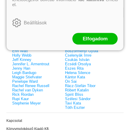
el.
Kiemelt szerzőink
Beállítások
Külföldiek
Magyarok
Brigid Kemmerer
Ashley Carrigan
Cassandra Clare
Benina
Elfogadom
Colleen Hoover
Bessenyei Gábor
Elle Kennedy
Bodor Attila
Erin Watt
Böszörményi Gyula
Holly Webb
Cselenyák Imre
Jeff Kinney
Csukás István
Jennifer L. Armentrout
Ecsédi Orsolya
Jenny Han
Eszes Rita
Leigh Bardugo
Helena Silence
Maggie Stiefvater
Kántor Kata
Penelope Ward
On Sai
Rachel Renee Russell
Rácz-Stefán Tibor
Rachel van Dyken
Róbert Katalin
Rick Riordan
Spirit Bliss
Rupi Kaur
Szélesi Sándor
Stephenie Meyer
Tavi Kata
Tóth Eszter
 A cél (Off-Campus 4.)
Grace and Glory - Kegyelem és
Bad Girl Reputation -
21.
31.
Kapcsolat
 olvasható!
dicsőség (Az Előhírnök-trilógia
lány (Avalon Bay 2.)
Különleges éldekorált kiadás!
dy
3.)
Elle Kennedy
Könyvmolyképző Kiadó Kft.
Jennifer L. Armentrout