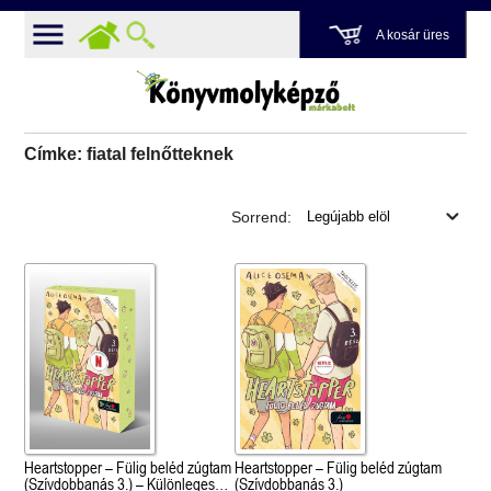
A kosár üres
Címke: fiatal felnőtteknek
Sorrend:
Heartstopper – Fülig beléd zúgtam
Heartstopper – Fülig beléd zúgtam
(Szívdobbanás 3.) – Különleges
(Szívdobbanás 3.)