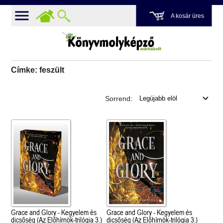
A kosár üres
Címke: feszült
Sorrend:
Grace and Glory - Kegyelem és
Grace and Glory - Kegyelem és
dicsőség (Az Előhírnök-trilógia 3.)
dicsőség (Az Előhírnök-trilógia 3.)