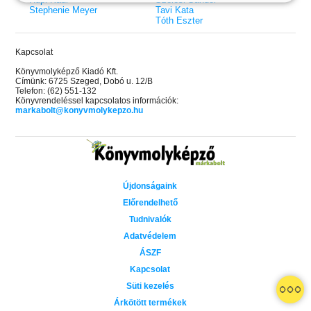
Stephenie Meyer
Tavi Kata
Tóth Eszter
Kapcsolat
Könyvmolyképző Kiadó Kft.
Címünk: 6725 Szeged, Dobó u. 12/B
Telefon: (62) 551-132
Könyvrendeléssel kapcsolatos információk:
markabolt@konyvmolykepzo.hu
Újdonságaink
Előrendelhető
Tudnivalók
Adatvédelem
ÁSZF
Kapcsolat
 A cél (Off-Campus 4.)
Grace and Glory - Kegyelem és
Bad Girl Reputation -
21.
31.
Süti kezelés
 olvasható!
dicsőség (Az Előhírnök-trilógia
lány (Avalon Bay 2.)
Különleges éldekorált kiadás!
dy
3.)
Elle Kennedy
Árkötött termékek
Jennifer L. Armentrout