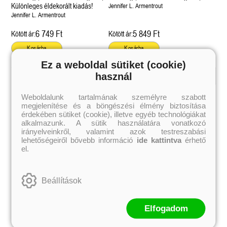
Különleges éldekorált kiadás!
Jennifer L. Armentrout
Jennifer L. Armentrout
6 749 Ft
5 849 Ft
Kötött ár:
Kötött ár:
Kosárba
Kosárba
Ez a weboldal sütiket (cookie)
használ
Kiemelt szerzőink
Weboldalunk tartalmának személyre szabott
megjelenítése és a böngészési élmény biztosítása
Külföldiek
Magyarok
Brigid Kemmerer
Ashley Carrigan
érdekében sütiket (cookie), illetve egyéb technológiákat
Cassandra Clare
Benina
alkalmazunk. A sütik használatára vonatkozó
Colleen Hoover
Bessenyei Gábor
irányelveinkről, valamint azok testreszabási
Elle Kennedy
Bodor Attila
lehetőségeiről bővebb információ
ide kattintva
érhető
Erin Watt
Böszörményi Gyula
el.
Holly Webb
Cselenyák Imre
Jeff Kinney
Csukás István
Jennifer L. Armentrout
Ecsédi Orsolya
Jenny Han
Eszes Rita
Beállítások
Leigh Bardugo
Helena Silence
Maggie Stiefvater
Kántor Kata
Penelope Ward
On Sai
Rachel Renee Russell
Rácz-Stefán Tibor
Elfogadom
Rachel van Dyken
Róbert Katalin
Rick Riordan
Spirit Bliss
Rupi Kaur
Szélesi Sándor