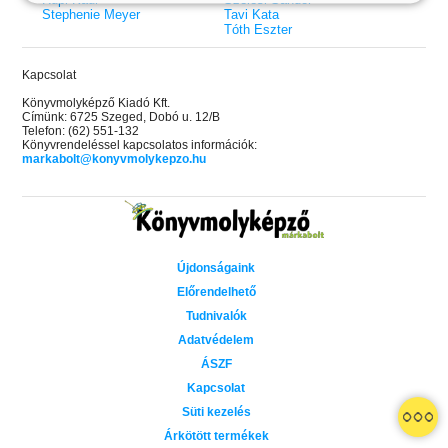
Stephenie Meyer
Tavi Kata
Tóth Eszter
Kapcsolat
Könyvmolyképző Kiadó Kft.
Címünk: 6725 Szeged, Dobó u. 12/B
Telefon: (62) 551-132
Könyvrendeléssel kapcsolatos információk:
markabolt@konyvmolykepzo.hu
Újdonságaink
Előrendelhető
Tudnivalók
Adatvédelem
ÁSZF
Kapcsolat
 A cél (Off-Campus 4.)
Grace and Glory - Kegyelem és
Bad Girl Reputation -
21.
31.
Süti kezelés
 olvasható!
dicsőség (Az Előhírnök-trilógia
lány (Avalon Bay 2.)
Különleges éldekorált kiadás!
dy
3.)
Elle Kennedy
Árkötött termékek
Jennifer L. Armentrout