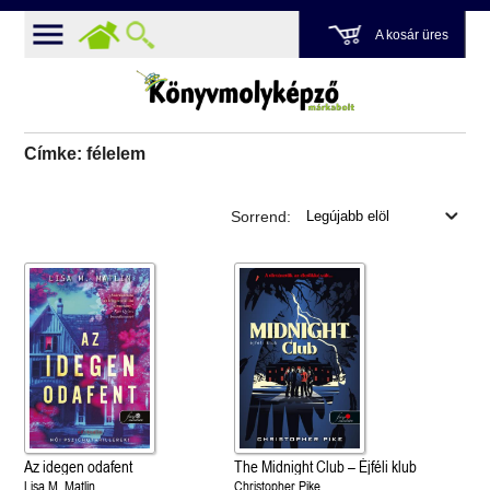
A kosár üres
Címke: félelem
Sorrend:
Az idegen odafent
The Midnight Club – Éjféli klub
Lisa M. Matlin
Christopher Pike