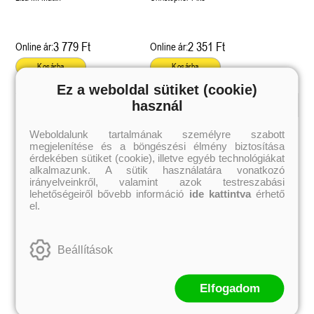
3 779 Ft
2 351 Ft
Online ár:
Online ár:
Kosárba
Kosárba
Ez a weboldal sütiket (cookie)
használ
Kiemelt szerzőink
Weboldalunk tartalmának személyre szabott
megjelenítése és a böngészési élmény biztosítása
Külföldiek
Magyarok
Brigid Kemmerer
Ashley Carrigan
érdekében sütiket (cookie), illetve egyéb technológiákat
Cassandra Clare
Benina
alkalmazunk. A sütik használatára vonatkozó
Colleen Hoover
Bessenyei Gábor
irányelveinkről, valamint azok testreszabási
Elle Kennedy
Bodor Attila
lehetőségeiről bővebb információ
ide kattintva
érhető
Erin Watt
Böszörményi Gyula
el.
Holly Webb
Cselenyák Imre
Jeff Kinney
Csukás István
Jennifer L. Armentrout
Ecsédi Orsolya
Jenny Han
Eszes Rita
Beállítások
Leigh Bardugo
Helena Silence
Maggie Stiefvater
Kántor Kata
Penelope Ward
On Sai
Rachel Renee Russell
Rácz-Stefán Tibor
Elfogadom
Rachel van Dyken
Róbert Katalin
Rick Riordan
Spirit Bliss
Rupi Kaur
Szélesi Sándor