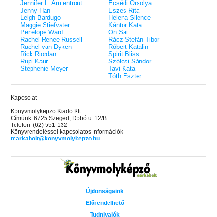
éldekorált kiadás!
38.
Jennifer L. Armentrout
Ecsédi Orsolya
Tolvajok és a káosz k
ne - Hamvadó trón
Jenny Han
Eszes Rita
Rebel (A Renegátok 3.)
(Sors és tűz 3.)
K. A. Tucker
nd 2.)
29.
Leigh Bardugo
Helena Silence
Rebecca Yarros
ff
Maggie Stiefvater
Kántor Kata
Fire In You - Benned 
39.
Penelope Ward
On Sai
A Court of Silver Flames – Ezüst
(Várok rád 6.)
7.5 -Szívcsend,
30.
Rachel Renee Russell
Rácz-Stefán Tibor
lángok udvara (Tüskék és rózsák
Jennifer L. Armentrout
8.5 - Szélben sodródó
Rachel van Dyken
Róbert Katalin
Különleges éldekorált kiadás! -
udvara 5.)
ldon
Rick Riordan
Spirit Bliss
Javított kiadás
A Queen of Thieves a
40.
Rupi Kaur
Szélesi Sándor
Sarah J. Maas
Tolvajok és a káosz k
Stephenie Meyer
Tavi Kata
Különleges éldekorá
(Sors és tűz 3.)
Tóth Eszter
K. A. Tucker
Kapcsolat
Könyvmolyképző Kiadó Kft.
Címünk: 6725 Szeged, Dobó u. 12/B
Telefon: (62) 551-132
Könyvrendeléssel kapcsolatos információk:
markabolt@konyvmolykepzo.hu
Újdonságaink
Előrendelhető
Tudnivalók