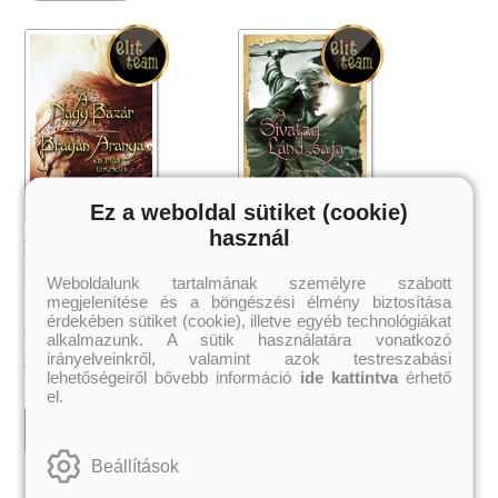
Ez a weboldal sütiket (cookie)
használ
A nagy bazár + Brayan Aranya és
A Sivatag Lándzsája (Démon
más történetek
ciklus 2.)
Peter V. Brett
Peter V. Brett
Weboldalunk tartalmának személyre szabott
megjelenítése és a böngészési élmény biztosítása
érdekében sütiket (cookie), illetve egyéb technológiákat
1 679 Ft
3 359 Ft
Online ár:
Online ár:
alkalmazunk. A sütik használatára vonatkozó
irányelveinkről, valamint azok testreszabási
Kosárba
Kosárba
lehetőségeiről bővebb információ
ide kattintva
érhető
el.
 A cél (Off-Campus 4.)
Grace and Glory - Kegyelem és
Bad Girl Reputation -
21.
31.
 olvasható!
dicsőség (Az Előhírnök-trilógia
lány (Avalon Bay 2.)
Beállítások
Különleges éldekorált kiadás!
dy
3.)
Elle Kennedy
Jennifer L. Armentrout