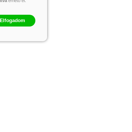
ntva
érhető el.
Elfogadom