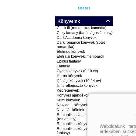
Összes
Könyveink
Chick lit (romantikus komédia)
Cozy fantasy (barátságos fantasy)
Dark Academia könyvek
Dark romance könyvek (sötét
romantika)
Életmód könyvek
Életrajzi könyvek, memoárok
Epikus fantasy
Fantasy
Gyerekkönyvek (0-10 év)
Horror könyvek
Ifjúsági könyvek (10-14 év)
Ismeretterjesztő könyvek
Képregények
Könyves ajándékok
Krimi könyvek
New adult könyvek
Novellás kötetek
Romantikus fantasy könyvek
(romantasy)
Romantikus könyvek
Weboldalunk tar
Romantikus könyvek (nem
érdekében sütiket
fantasy)