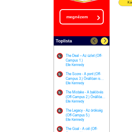
Ko
megnézem
Toplista
The Deal – Az üzlet (Off-
The Goal - 
11.
1.
Campus 1.)
Campus 4.)
Elle Kennedy
olvasható!
Elle Kenned
The Score - A pont (Off-
Grace and 
12.
2.
Campus 3.) Önállóan is
Kegyelem é
olvasható!
Elle Kennedy
Előhírnök-tr
Jennifer L.
The Mistake - A baklövés
The Score -
13.
3.
(Off-Campus 2.) Önállóan
Campus 3.
is olvasható!
Elle Kennedy
Különleges é
Elle Kenned
The Legacy - Az örökség
4.
The Cursed
(Off-Campus 5.)
14.
(A csont sz
Elle Kennedy
Harper L. 
The Goal - A cél (Off-
5.