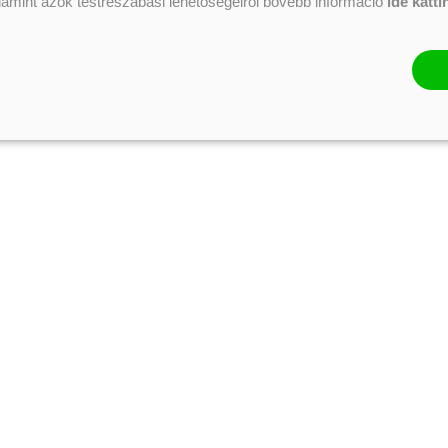
alamint azok testreszabási lehetőségeiről bővebb információ
ide katti