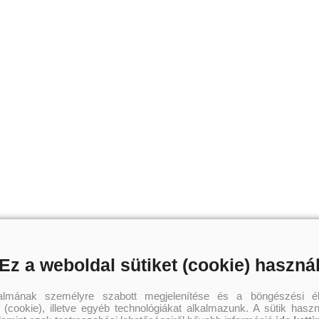
Ez a weboldal sütiket (cookie) haszná
talmának személyre szabott megjelenítése és a böngészési él
 (cookie), illetve egyéb technológiákat alkalmazunk. A sütik hasz