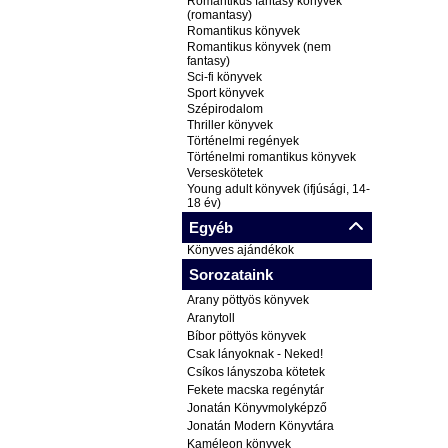
Romantikus fantasy könyvek
(romantasy)
Romantikus könyvek
Romantikus könyvek (nem
fantasy)
Sci-fi könyvek
Sport könyvek
Szépirodalom
Thriller könyvek
Történelmi regények
Történelmi romantikus könyvek
Verseskötetek
Young adult könyvek (ifjúsági, 14-
18 év)
Egyéb
Könyves ajándékok
Sorozataink
Arany pöttyös könyvek
Aranytoll
Bíbor pöttyös könyvek
Csak lányoknak - Neked!
Csíkos lányszoba kötetek
Fekete macska regénytár
Jonatán Könyvmolyképző
Jonatán Modern Könyvtára
Kaméleon könyvek