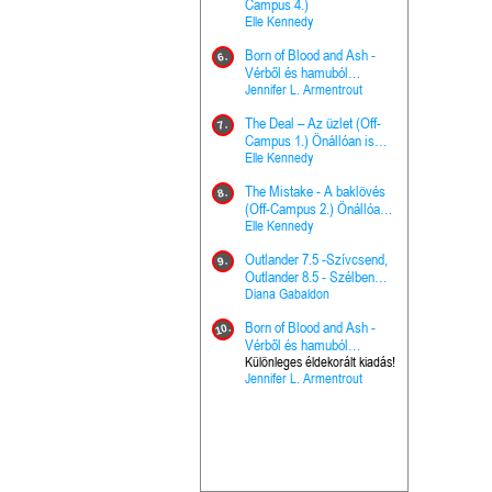
The Princes
Campus 4.)
15.
the Priest - Vallomások: A
Elle Kennedy
Hercegnő, 
Ella Frank
Born of Blood and Ash -
Pap (Vallo
6.
Ashen Thr
Vérből és hamuból
16.
trón (Drago
született (Hús és tűz 4.)
Jennifer L. Armentrout
Különleges 
Marie Nieho
The Deal – Az üzlet (Off-
kiadás!
7.
A téli tücs
Campus 1.) Önállóan is
17.
szövegfeld
olvasható!
Elle Kennedy
munkafüze
Bayné Bojc
The Mistake - A baklövés
8.
From the G
(Off-Campus 2.) Önállóan
18.
nyugalma 
is olvasható!
Elle Kennedy
Krónikák 6.
Kresley Col
Outlander 7.5 -Szívcsend,
9.
Ashen Thr
Outlander 8.5 - Szélben
19.
trón (Drago
sodródó falevél
Diana Gabaldon
Marie Nieho
Born of Blood and Ash -
10.
Outlander 
Vérből és hamuból
20.
Outlander 8
született (Hús és tűz 4.)
Különleges éldekorált kiadás!
Jennifer L. Armentrout
sodródó fal
Diana Gaba