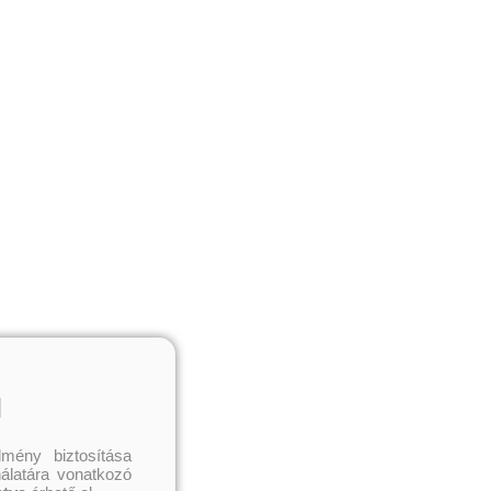
l
mény biztosítása
nálatára vonatkozó