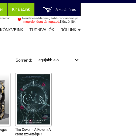
él
Kínálatunk
A kosár üres
 száma:
Rendeléseddel még több csodás könyv
megjelenését támogatod.
Köszönjük!
-KÖNYVEINK
TUDNIVALÓK
RÓLUNK
Sorrend:
leges
The Coven - A Koven (A
csont szövetsége 1.)