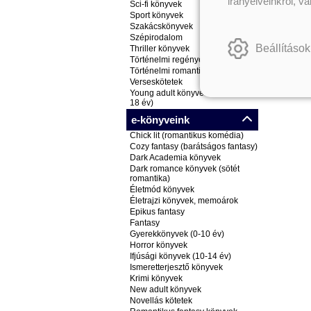
irányelveinkről, v
Sci-fi könyvek
Sport könyvek
Szakácskönyvek
Szépirodalom
Beállítások
Thriller könyvek
Történelmi regények
Történelmi romantikus könyvek
Verseskötetek
Young adult könyvek (ifjúsági, 14-
18 év)
e-könyveink
Chick lit (romantikus komédia)
Cozy fantasy (barátságos fantasy)
Dark Academia könyvek
Dark romance könyvek (sötét
romantika)
Életmód könyvek
Életrajzi könyvek, memoárok
Epikus fantasy
Fantasy
Gyerekkönyvek (0-10 év)
Horror könyvek
Ifjúsági könyvek (10-14 év)
Ismeretterjesztő könyvek
Krimi könyvek
New adult könyvek
Novellás kötetek