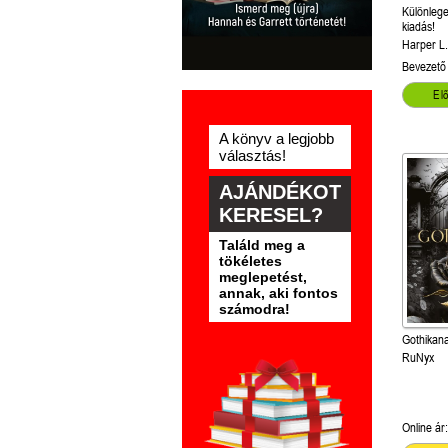
Különlege
kiadás!
Harper L
Bevezető 
El
A könyv a legjobb
választás!
AJÁNDÉKOT
KERESEL?
Találd meg a
tökéletes
meglepetést,
annak, aki fontos
számodra!
Gothikan
RuNyx
Online ár: