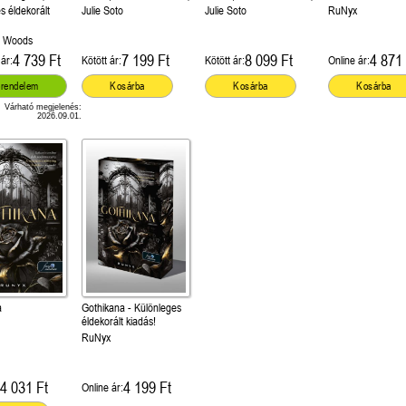
Különleges éldekorált
s éldekorált
Julie Soto
Julie Soto
RuNyx
kiadás!
. Woods
4 739 Ft
7 199 Ft
8 099 Ft
4 871 
ár:
Kötött ár:
Kötött ár:
Online ár:
őrendelem
Kosárba
Kosárba
Kosárba
Várható megjelenés:
2026.09.01.
a
Gothikana - Különleges
éldekorált kiadás!
RuNyx
4 031 Ft
4 199 Ft
Online ár: