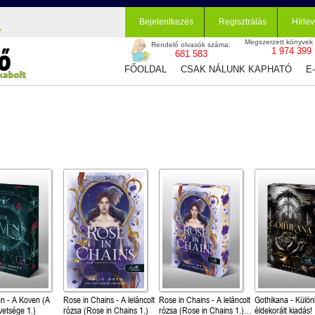
Bejelentkezés
Regisztrálás
Hírlev
Megszerzett könyvek
Rendelő olvasók száma:
1 974 399
681 583
FŐOLDAL
CSAK NÁLUNK KAPHATÓ
E
n - A Koven (A
Rose in Chains - A leláncolt
Rose in Chains - A leláncolt
Gothikana - Külön
vetsége 1.)
rózsa (Rose in Chains 1.)
rózsa (Rose in Chains 1.)
éldekorált kiadás!