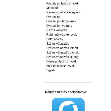
Kristály pöttyös könyvek
Meseidő
Narancs pöttyös könyvek
Olvasni jó
Olvasni jó - lányoknak
Olvasni jó - vagány
Rázós könyvek
Rubin pöttyös könyvek
Sötét örvény
Széles választék
Széles választék felnőtt
Széles választék gyerek
Széles választék ifjúsági
Vörös pöttyös könyvek
Zafír pöttyös könyvek
Egyéb
Kártyás fizetés szolgáltatója: