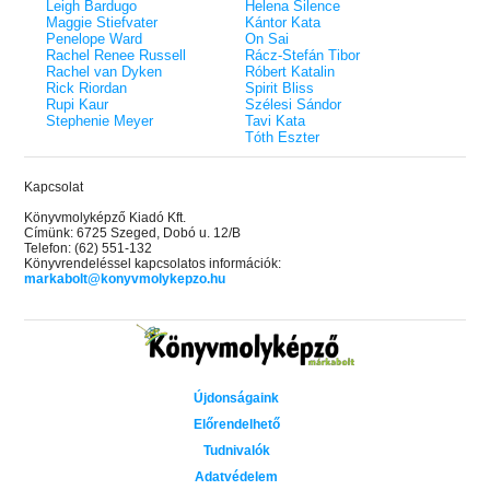
éldekorált kiadás!
38.
Leigh Bardugo
Helena Silence
Tolvajok és a káosz k
ne - Hamvadó trón
Maggie Stiefvater
Kántor Kata
Rebel (A Renegátok 3.)
(Sors és tűz 3.)
K. A. Tucker
nd 2.)
29.
Penelope Ward
On Sai
Rebecca Yarros
ff
Rachel Renee Russell
Rácz-Stefán Tibor
Fire In You - Benned 
39.
Rachel van Dyken
Róbert Katalin
A Court of Silver Flames – Ezüst
(Várok rád 6.)
7.5 -Szívcsend,
30.
Rick Riordan
Spirit Bliss
lángok udvara (Tüskék és rózsák
Jennifer L. Armentrout
8.5 - Szélben sodródó
Rupi Kaur
Szélesi Sándor
Különleges éldekorált kiadás! -
udvara 5.)
ldon
Stephenie Meyer
Tavi Kata
Javított kiadás
A Queen of Thieves a
40.
Tóth Eszter
Sarah J. Maas
Tolvajok és a káosz k
Különleges éldekorá
(Sors és tűz 3.)
K. A. Tucker
Kapcsolat
Könyvmolyképző Kiadó Kft.
Címünk: 6725 Szeged, Dobó u. 12/B
Telefon: (62) 551-132
Könyvrendeléssel kapcsolatos információk:
markabolt@konyvmolykepzo.hu
Újdonságaink
Előrendelhető
Tudnivalók
Adatvédelem