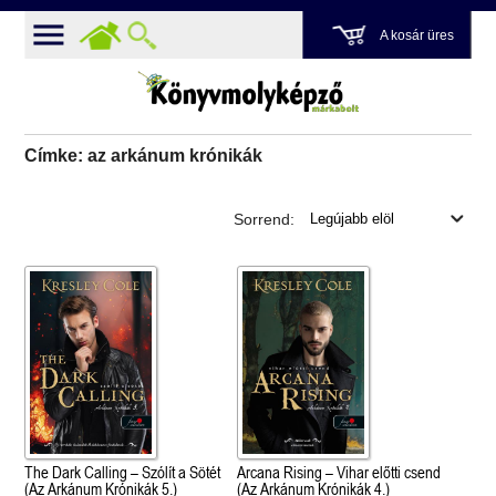
A kosár üres
Címke: az arkánum krónikák
Sorrend:
The Dark Calling – Szólít a Sötét
Arcana Rising – Vihar előtti csend
(Az Arkánum Krónikák 5.)
(Az Arkánum Krónikák 4.)