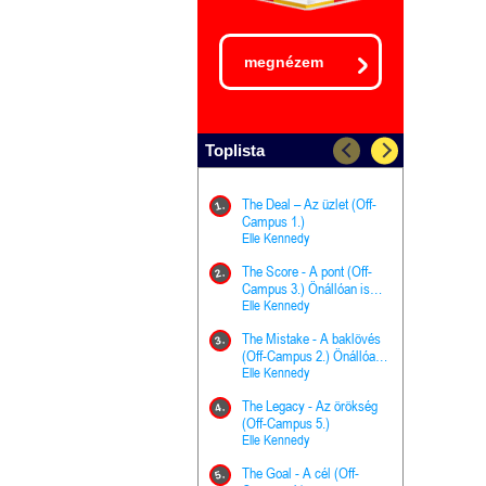
megnézem
Toplista
The Deal – Az üzlet (Off-
The Goal - 
11.
1.
Campus 1.)
Campus 4.)
Elle Kennedy
olvasható!
Elle Kenned
The Score - A pont (Off-
Grace and 
12.
2.
Campus 3.) Önállóan is
Kegyelem é
olvasható!
Elle Kennedy
Előhírnök-tr
Jennifer L.
The Mistake - A baklövés
The Score -
13.
3.
(Off-Campus 2.) Önállóan
Campus 3.
is olvasható!
Elle Kennedy
Különleges é
Elle Kenned
The Legacy - Az örökség
4.
The Cursed
(Off-Campus 5.)
14.
(A csont sz
Elle Kennedy
Harper L. 
The Goal - A cél (Off-
5.