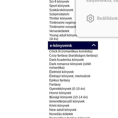
irányelveinkről, v
Sci-fi könyvek
Sport könyvek
Szakácskönyvek
Szépirodalom
Beállítások
Thriller könyvek
Történelmi regények
Történelmi romantikus könyvek
Verseskötetek
Young adult könyvek (ifjúsági, 14-
18 év)
e-könyveink
Chick lit (romantikus komédia)
Cozy fantasy (barátságos fantasy)
Dark Academia könyvek
Dark romance könyvek (sötét
romantika)
Életmód könyvek
Életrajzi könyvek, memoárok
Epikus fantasy
Fantasy
Gyerekkönyvek (0-10 év)
Horror könyvek
Ifjúsági könyvek (10-14 év)
Ismeretterjesztő könyvek
Krimi könyvek
New adult könyvek
Novellás kötetek