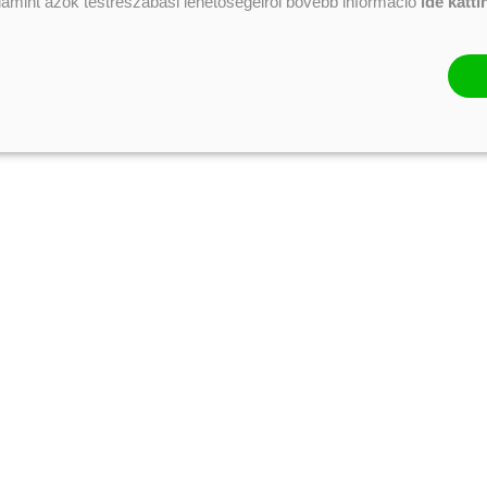
alamint azok testreszabási lehetőségeiről bővebb információ
ide katti