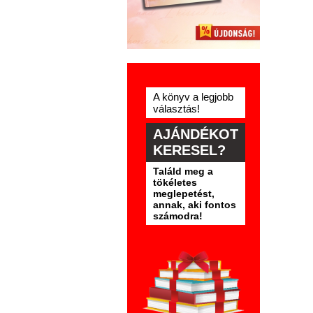
A könyv a legjobb
választás!
AJÁNDÉKOT
KERESEL?
Találd meg a
tökéletes
meglepetést,
annak, aki fontos
számodra!