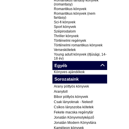
Romantikus fantasy könyvek
(romantasy)
Romantikus könyvek
Romantikus könyvek (nem
fantasy)
Sci-fi könyvek
Sport könyvek
Szépirodalom
Thriller könyvek
Történelmi regények
Történelmi romantikus könyvek
Verseskötetek
Young adult könyvek (ifjúsági, 14-
18 év)
Egyéb
Könyves ajándékok
Sorozataink
Arany pöttyös könyvek
Aranytoll
Bíbor pöttyös könyvek
Csak lányoknak - Neked!
Csíkos lányszoba kötetek
Fekete macska regénytár
Jonatán Könyvmolyképző
Jonatán Modern Könyvtára
Kaméleon könyvek