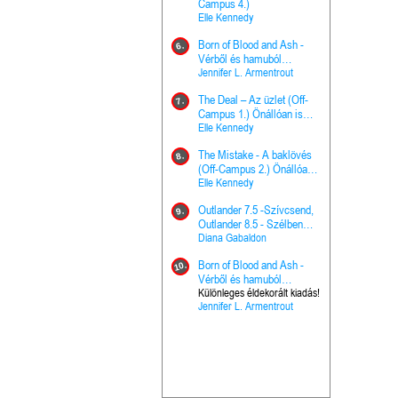
The Princes
Campus 4.)
15.
the Priest - Vallomások: A
Elle Kennedy
Hercegnő, 
Ella Frank
Born of Blood and Ash -
Pap (Vallo
6.
Ashen Thr
Vérből és hamuból
16.
trón (Drago
született (Hús és tűz 4.)
Jennifer L. Armentrout
Különleges 
Marie Nieho
The Deal – Az üzlet (Off-
kiadás!
7.
A téli tücs
Campus 1.) Önállóan is
17.
szövegfeld
olvasható!
Elle Kennedy
munkafüze
Bayné Bojc
The Mistake - A baklövés
8.
From the G
(Off-Campus 2.) Önállóan
18.
nyugalma 
is olvasható!
Elle Kennedy
Krónikák 6.
Kresley Col
Outlander 7.5 -Szívcsend,
9.
Ashen Thr
Outlander 8.5 - Szélben
19.
trón (Drago
sodródó falevél
Diana Gabaldon
Marie Nieho
Born of Blood and Ash -
10.
Outlander 
Vérből és hamuból
20.
Outlander 8
született (Hús és tűz 4.)
Különleges éldekorált kiadás!
Jennifer L. Armentrout
sodródó fal
Diana Gaba