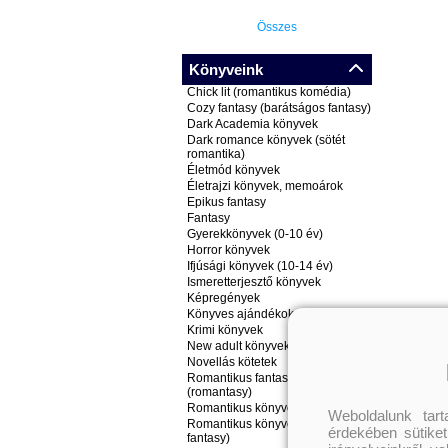
Összes
Könyveink
Chick lit (romantikus komédia)
Cozy fantasy (barátságos fantasy)
Dark Academia könyvek
Dark romance könyvek (sötét
romantika)
Életmód könyvek
Életrajzi könyvek, memoárok
Epikus fantasy
Fantasy
Gyerekkönyvek (0-10 év)
Horror könyvek
Ifjúsági könyvek (10-14 év)
Ismeretterjesztő könyvek
Képregények
Könyves ajándékok
Krimi könyvek
New adult könyvek
Novellás kötetek
Romantikus fantasy könyvek
(romantasy)
Romantikus könyvek
Weboldalunk tar
Romantikus könyvek (nem
érdekében sütiket
fantasy)