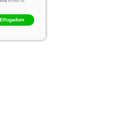
ntva
érhető el.
Elfogadom