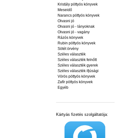
Kristály pöttyös könyvek
Meseidő
Narancs pöttyös könyvek
Olvasni jó
Olvasni jó - lányoknak
Olvasni jó - vagány
Rázós könyvek
Rubin pöttyös könyvek
Sötét örvény
Széles választék
Széles választék felnőtt
Széles választék gyerek
Széles választék ifjúsági
Vörös pöttyös könyvek
Zafír pöttyös könyvek
Egyéb
Kártyás fizetés szolgáltatója: