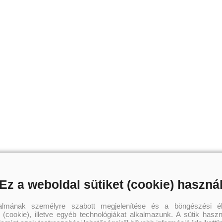
Ez a weboldal sütiket (cookie) haszná
talmának személyre szabott megjelenítése és a böngészési él
 (cookie), illetve egyéb technológiákat alkalmazunk. A sütik hasz