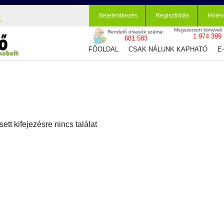
Bejelentkezés
Regisztrálás
Hírlev
Megszerzett könyvek
Rendelő olvasók száma:
1 974 399
681 583
FŐOLDAL
CSAK NÁLUNK KAPHATÓ
E
sett kifejezésre nincs találat