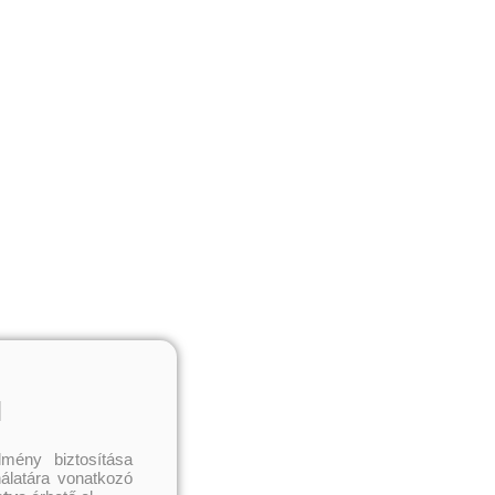
l
mény biztosítása
nálatára vonatkozó