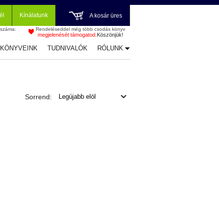
él
Kínálatunk
A kosár üres
 száma:
Rendeléseddel még több csodás könyv
megjelenését támogatod.
Köszönjük!
-KÖNYVEINK
TUDNIVALÓK
RÓLUNK
Sorrend: