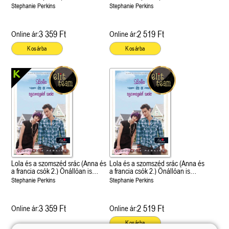
francia csók 3.) Önállóan is
francia csók 3.) Önállóan is
Stephanie Perkins
Stephanie Perkins
olvasható!
olvasható!
3 359 Ft
2 519 Ft
Online ár:
Online ár:
Kosárba
Kosárba
Lola és a szomszéd srác (Anna és
Lola és a szomszéd srác (Anna és
a francia csók 2.) Önállóan is
a francia csók 2.) Önállóan is
olvasható!
olvasható!
Stephanie Perkins
Stephanie Perkins
3 359 Ft
2 519 Ft
Online ár:
Online ár:
Kosárba