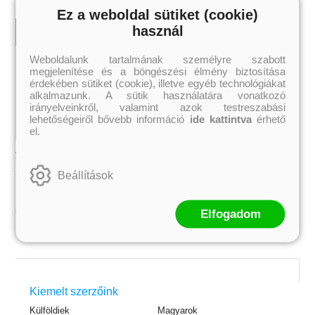
Ez a weboldal sütiket (cookie)
használ
Weboldalunk tartalmának személyre szabott
megjelenítése és a böngészési élmény biztosítása
érdekében sütiket (cookie), illetve egyéb technológiákat
alkalmazunk. A sütik használatára vonatkozó
irányelveinkről, valamint azok testreszabási
lehetőségeiről bővebb információ
ide kattintva
érhető
el.
Anna és a francia csók (Anna és a
Anna és a francia csók (Anna és a
francia csók 1.) Önállóan is
francia csók 1.) Önállóan is
olvasható!
olvasható!
Stephanie Perkins
Stephanie Perkins
Beállítások
3 359 Ft
2 771 Ft
Online ár:
Online ár:
Elfogadom
Kosárba
 A cél (Off-Campus 4.)
Grace and Glory - Kegyelem és
Bad Girl Reputation -
21.
31.
Kiemelt szerzőink
 olvasható!
dicsőség (Az Előhírnök-trilógia
lány (Avalon Bay 2.)
Különleges éldekorált kiadás!
dy
3.)
Elle Kennedy
Külföldiek
Magyarok
Jennifer L. Armentrout