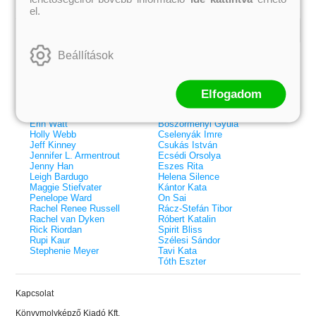
el.
Kiemelt szerzőink
Beállítások
Külföldiek
Magyarok
Brigid Kemmerer
Ashley Carrigan
Cassandra Clare
Benina
Elfogadom
Colleen Hoover
Bessenyei Gábor
Elle Kennedy
Bodor Attila
Erin Watt
Böszörményi Gyula
Holly Webb
Cselenyák Imre
Jeff Kinney
Csukás István
Jennifer L. Armentrout
Ecsédi Orsolya
Jenny Han
Eszes Rita
Leigh Bardugo
Helena Silence
Maggie Stiefvater
Kántor Kata
Penelope Ward
On Sai
Rachel Renee Russell
Rácz-Stefán Tibor
Rachel van Dyken
Róbert Katalin
Rick Riordan
Spirit Bliss
Rupi Kaur
Szélesi Sándor
Stephenie Meyer
Tavi Kata
Tóth Eszter
 A cél (Off-Campus 4.)
Grace and Glory - Kegyelem és
Bad Girl Reputation -
21.
31.
Kapcsolat
 olvasható!
dicsőség (Az Előhírnök-trilógia
lány (Avalon Bay 2.)
Különleges éldekorált kiadás!
dy
3.)
Elle Kennedy
Könyvmolyképző Kiadó Kft.
Jennifer L. Armentrout