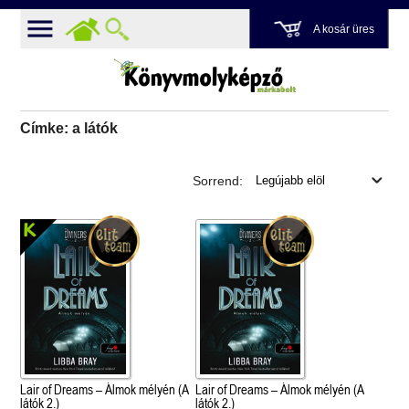
A kosár üres
Címke: a látók
Sorrend:
Lair of Dreams – Álmok mélyén (A
Lair of Dreams – Álmok mélyén (A
látók 2.)
látók 2.)