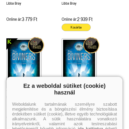
Libba Bray
Libba Bray
3 779 Ft
2 939 Ft
Online ár:
Online ár:
Kosárba
Ez a weboldal sütiket (cookie)
használ
The Diviners – A látók (A látók I.)
The Diviners – A látók (A látók I.)
Libba Bray
Libba Bray
Weboldalunk tartalmának személyre szabott
megjelenítése és a böngészési élmény biztosítása
érdekében sütiket (cookie), illetve egyéb technológiákat
3 779 Ft
2 939 Ft
Online ár:
Online ár:
alkalmazunk. A sütik használatára vonatkozó
irányelveinkről, valamint azok testreszabási
Kosárba
lehetőségeiről bővebb információ
ide kattintva
érhető