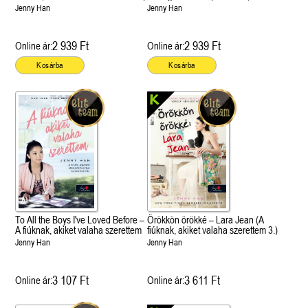
valaha szerettem 2.)
Jenny Han
Jenny Han
2 939 Ft
2 939 Ft
Online ár:
Online ár:
Kosárba
Kosárba
To All the Boys I've Loved Before –
Örökkön örökké – Lara Jean (A
A fiúknak, akiket valaha szerettem
fiúknak, akiket valaha szerettem 3.)
Jenny Han
Jenny Han
3 107 Ft
3 611 Ft
Online ár:
Online ár: