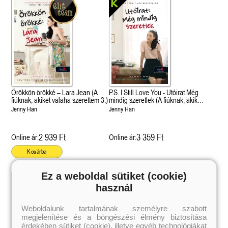
Örökkön örökké – Lara Jean (A
P.S. I Still Love You - Utóirat Még
fiúknak, akiket valaha szerettem 3.)
mindig szeretlek (A fiúknak, akiket
valaha szerettem 2.)
Jenny Han
Jenny Han
2 939 Ft
3 359 Ft
Online ár:
Online ár:
Kosárba
Ez a weboldal sütiket (cookie)
használ
 A cél (Off-Campus 4.)
Grace and Glory - Kegyelem és
Bad Girl Reputation -
21.
31.
Weboldalunk tartalmának személyre szabott
 olvasható!
dicsőség (Az Előhírnök-trilógia
lány (Avalon Bay 2.)
megjelenítése és a böngészési élmény biztosítása
Különleges éldekorált kiadás!
dy
3.)
Elle Kennedy
érdekében sütiket (cookie), illetve egyéb technológiákat
Jennifer L. Armentrout