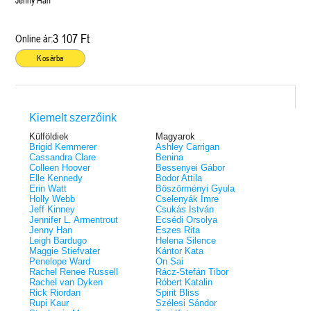
éldekorált kiadás!
Jenny Han
38.
Tolvajok és a káosz k
ne - Hamvadó trón
Rebel (A Renegátok 3.)
(Sors és tűz 3.)
K. A. Tucker
nd 2.)
29.
Rebecca Yarros
ff
3 107 Ft
Online ár:
Fire In You - Benned 
39.
A Court of Silver Flames – Ezüst
(Várok rád 6.)
7.5 -Szívcsend,
30.
Kosárba
lángok udvara (Tüskék és rózsák
Jennifer L. Armentrout
8.5 - Szélben sodródó
Különleges éldekorált kiadás! -
udvara 5.)
ldon
Javított kiadás
A Queen of Thieves a
40.
Sarah J. Maas
Tolvajok és a káosz k
Különleges éldekorá
(Sors és tűz 3.)
Kiemelt szerzőink
K. A. Tucker
Külföldiek
Magyarok
Brigid Kemmerer
Ashley Carrigan
Cassandra Clare
Benina
Colleen Hoover
Bessenyei Gábor
Elle Kennedy
Bodor Attila
Erin Watt
Böszörményi Gyula
Holly Webb
Cselenyák Imre
Jeff Kinney
Csukás István
Jennifer L. Armentrout
Ecsédi Orsolya
Jenny Han
Eszes Rita
Leigh Bardugo
Helena Silence
Maggie Stiefvater
Kántor Kata
Penelope Ward
On Sai
Rachel Renee Russell
Rácz-Stefán Tibor
Rachel van Dyken
Róbert Katalin
Rick Riordan
Spirit Bliss
Rupi Kaur
Szélesi Sándor