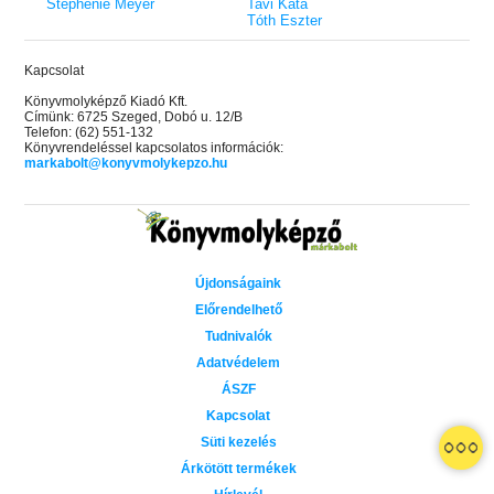
Stephenie Meyer
Tavi Kata
Tóth Eszter
Kapcsolat
Könyvmolyképző Kiadó Kft.
Címünk: 6725 Szeged, Dobó u. 12/B
Telefon: (62) 551-132
Könyvrendeléssel kapcsolatos információk:
markabolt@konyvmolykepzo.hu
Újdonságaink
Előrendelhető
Tudnivalók
Adatvédelem
ÁSZF
Kapcsolat
Süti kezelés
Árkötött termékek