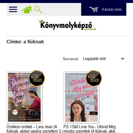
A kosár üres
Címke: a fiúknak
Sorrend:
Örökkön örökké – Lara Jean (A
P.S. I Still Love You - Utóirat Még
fiúknak, akiket valaha szerettem 3.)
mindig szeretlek (A fiúknak, akiket