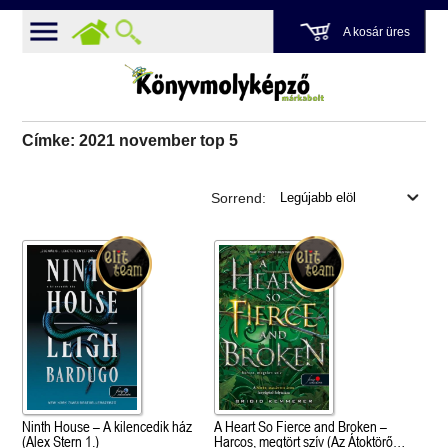
A kosár üres
Címke: 2021 november top 5
Sorrend:
Ninth House – A kilencedik ház
A Heart So Fierce and Broken –
(Alex Stern 1.)
Harcos, megtört szív (Az Átoktörő