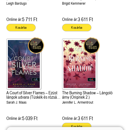
2.)
Leigh Bardugo
Brigid Kemmerer
5 711 Ft
3 611 Ft
Online ár:
Online ár:
Kosárba
Kosárba
A Court of Silver Flames – Ezüst
The Burning Shadow – Lángoló
lángok udvara (Tüskék és rózsák
árny (Originek 2.)
udvara 5.)
Sarah J. Maas
Jennifer L. Armentrout
5 039 Ft
3 611 Ft
Online ár:
Online ár:
Kosárba