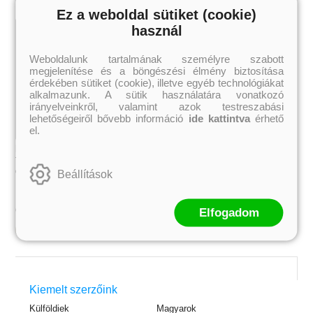
Ez a weboldal sütiket (cookie)
használ
Weboldalunk tartalmának személyre szabott
megjelenítése és a böngészési élmény biztosítása
érdekében sütiket (cookie), illetve egyéb technológiákat
alkalmazunk. A sütik használatára vonatkozó
irányelveinkről, valamint azok testreszabási
lehetőségeiről bővebb információ
ide kattintva
érhető
el.
Maybe Now – Talán most (Egy nap
talán 2.)
Colleen Hoover
Beállítások
3 359 Ft
Online ár:
Elfogadom
Kosárba
 A cél (Off-Campus 4.)
Grace and Glory - Kegyelem és
Bad Girl Reputation -
21.
31.
Kiemelt szerzőink
 olvasható!
dicsőség (Az Előhírnök-trilógia
lány (Avalon Bay 2.)
Különleges éldekorált kiadás!
dy
3.)
Elle Kennedy
Külföldiek
Magyarok
Jennifer L. Armentrout