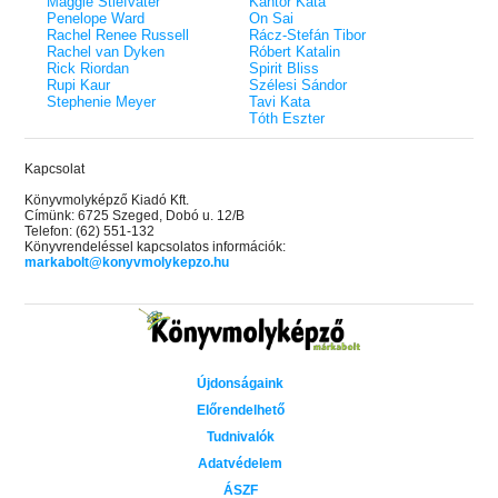
Maggie Stiefvater
Kántor Kata
Penelope Ward
On Sai
Rachel Renee Russell
Rácz-Stefán Tibor
Rachel van Dyken
Róbert Katalin
Rick Riordan
Spirit Bliss
Rupi Kaur
Szélesi Sándor
Stephenie Meyer
Tavi Kata
Tóth Eszter
Kapcsolat
Könyvmolyképző Kiadó Kft.
Címünk: 6725 Szeged, Dobó u. 12/B
Telefon: (62) 551-132
Könyvrendeléssel kapcsolatos információk:
markabolt@konyvmolykepzo.hu
Újdonságaink
Előrendelhető
Tudnivalók
Adatvédelem
ÁSZF