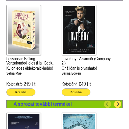
Lessons in Falling -
Loverboy - A sármőr (Company
Vonzalomból jeles (Hall Beck
2.)
University 3.)
Különleges éldekorált kiadás!
Önállóan is olvasható!
Selina Mae
Sarina Bowen
5 219 Ft
4 049 Ft
Kötött ár:
Kötött ár:
Kosárba
Kosárba
A sorozat további termékei