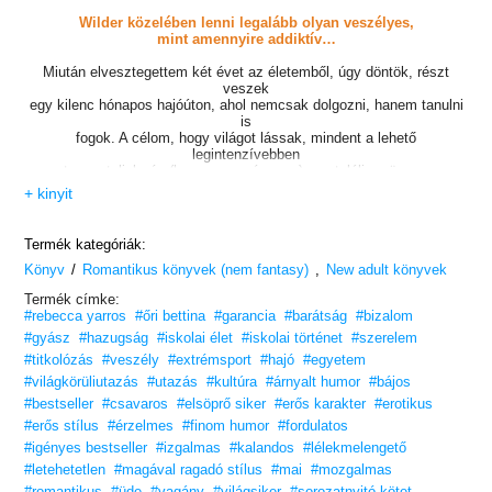
Wilder közelében lenni legalább olyan veszélyes,
mint amennyire addiktív…
Miután elvesztegettem két évet az életemből, úgy döntök, részt
veszek
egy kilenc hónapos hajóúton, ahol nemcsak dolgozni, hanem tanulni
is
fogok. A célom, hogy világot lássak, mindent a lehető
legintenzívebben
megtapasztaljak, és (ha szerencsém van) megtaláljam önmagam.
+ kinyit
De bárcsak tudtam volna, mire vállalkozom!
Az ösztöndíjam egy másik hallgató korrepetálásától függ.
Termék kategóriák:
De nem akármilyen diák, ó, nem! Az túl egyszerű lenne! Paxton
/
,
Könyv
Romantikus könyvek (nem fantasy)
Wildert
New adult könyvek
kaptam, a fenegyerek influenszert és X-Games-bajnokot. Bárhová
Termék címke:
megy,
#rebecca yarros
#őri bettina
#garancia
#barátság
#bizalom
kamerák, rajongók és nagyszabású mutatványok kísérik.
#gyász
#hazugság
#iskolai élet
#iskolai történet
#szerelem
Utálni akarom őt. Le akarom hajítani azt az arrogáns egóját erről a
#titkolózás
#veszély
#extrémsport
#hajó
#egyetem
hajóról.
#világkörüliutazás
#utazás
#kultúra
#árnyalt humor
#bájos
De attól a másodperctől kezdve, hogy egymáshoz érünk, a gyomrom
egy dupla szaltót ugrik, és ráébredek, Wilder közelében lenni
#bestseller
#csavaros
#elsöprő siker
#erős karakter
#erotikus
legalább olyan veszélyes, mint amennyire addiktív.
#erős stílus
#érzelmes
#finom humor
#fordulatos
#igényes bestseller
#izgalmas
#kalandos
#lélekmelengető
Mert tudom, mi a helyzet azokkal a pasikkal, akik mindig
a következő vad kaland után rohannak. És tudom, mi történik
#letehetetlen
#magával ragadó stílus
#mai
#mozgalmas
azokkal a lányokkal, akik beléjük szeretnek.
#romantikus
#üde
#vagány
#világsiker
#sorozatnyitó kötet