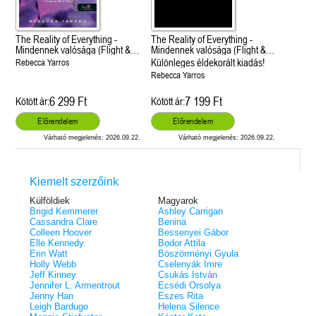
The Reality of Everything -
The Reality of Everything -
Mindennek valósága (Flight &
Mindennek valósága (Flight &
Glory 5.)
Glory 5.)
Különleges éldekorált kiadás!
Rebecca Yarros
Rebecca Yarros
6 299 Ft
7 199 Ft
Kötött ár:
Kötött ár:
Előrendelem
Előrendelem
Várható megjelenés: 2026.09.22.
Várható megjelenés: 2026.09.22.
Kiemelt szerzőink
Külföldiek
Magyarok
Brigid Kemmerer
Ashley Carrigan
Cassandra Clare
Benina
Colleen Hoover
Bessenyei Gábor
Elle Kennedy
Bodor Attila
Erin Watt
Böszörményi Gyula
Holly Webb
Cselenyák Imre
Jeff Kinney
Csukás István
Jennifer L. Armentrout
Ecsédi Orsolya
Jenny Han
Eszes Rita
Leigh Bardugo
Helena Silence