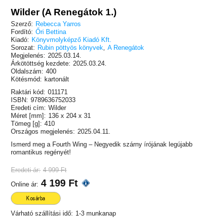
Wilder (A Renegátok 1.)
Szerző:
Rebecca Yarros
Fordító:
Őri Bettina
Kiadó:
Könyvmolyképző Kiadó Kft.
Sorozat:
Rubin pöttyös könyvek
,
A Renegátok
Megjelenés:
2025.03.14.
Árkötöttség kezdete:
2025.03.24.
Oldalszám:
400
Kötésmód:
kartonált
Raktári kód:
011171
ISBN:
9789636752033
Eredeti cím:
Wilder
Méret [mm]:
136 x 204 x 31
Tömeg [g]:
410
Országos megjelenés:
2025.04.11.
Ismerd meg a Fourth Wing – Negyedik szárny írójának legújabb
romantikus regényét!
Eredeti ár:
4 999 Ft
4 199 Ft
Online ár:
Kosárba
Várható szállítási idő:
1-3 munkanap