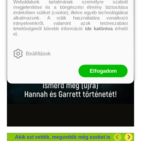
Weboldalunk tartalmának személyre szabott
megjelenítése és a böngészési élmény biztosítása
érdekében sütiket (cookie), illetve egyéb technológiákat
alkalmazunk. A sütik használatára vonatkozó
irányelveinkről, valamint azok testreszabási
lehetőségeiről bővebb információ
ide kattintva
érhető
el.
Beállítások
Elfogadom
Akik ezt vették, megvették még ezeket is