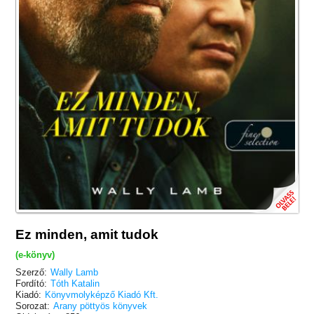
Ez minden, amit tudok
(e-könyv)
Szerző:
Wally Lamb
Fordító:
Tóth Katalin
Kiadó:
Könyvmolyképző Kiadó Kft.
Sorozat:
Arany pöttyös könyvek