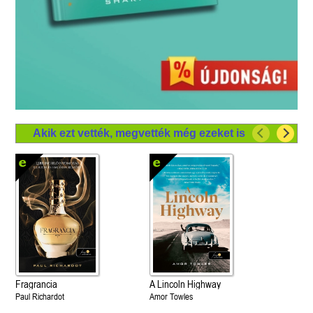
Akik ezt vették, megvették még ezeket is
Fragrancia
A Lincoln Highway
Paul Richardot
Amor Towles