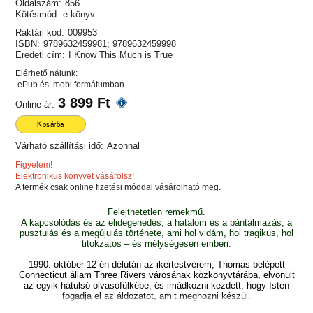
Oldalszám:
856
Kötésmód:
e-könyv
Raktári kód:
009953
ISBN:
9789632459981; 9789632459998
Eredeti cím:
I Know This Much is True
Elérhető nálunk:
.ePub és .mobi formátumban
3 899 Ft
Online ár:
Kosárba
Várható szállítási idő:
Azonnal
Figyelem!
Elektronikus könyvet vásárolsz!
A termék csak online fizetési móddal vásárolható meg.
Felejthetetlen remekmű.
A kapcsolódás és az elidegenedés, a hatalom és a bántalmazás, a
pusztulás és a megújulás története, ami hol vidám, hol tragikus, hol
titokzatos – és mélységesen emberi.
1990. október 12-én délután az ikertestvérem, Thomas belépett
Connecticut állam Three Rivers városának közkönyvtárába, elvonult
az egyik hátulsó olvasófülkébe, és imádkozni kezdett, hogy Isten
fogadja el az áldozatot, amit meghozni készül.