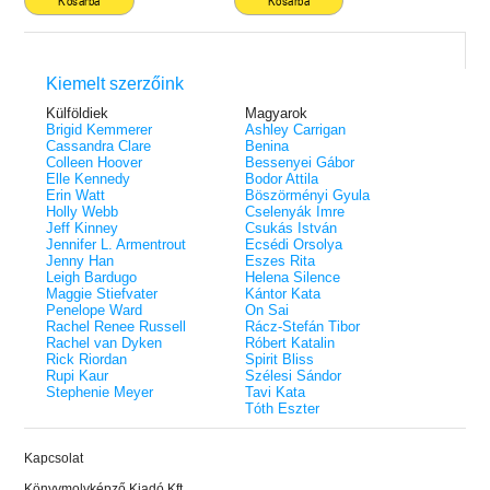
Kosárba
Kosárba
Kiemelt szerzőink
Külföldiek
Magyarok
Brigid Kemmerer
Ashley Carrigan
Cassandra Clare
Benina
Colleen Hoover
Bessenyei Gábor
Elle Kennedy
Bodor Attila
Erin Watt
Böszörményi Gyula
Holly Webb
Cselenyák Imre
Jeff Kinney
Csukás István
Jennifer L. Armentrout
Ecsédi Orsolya
Jenny Han
Eszes Rita
Leigh Bardugo
Helena Silence
Maggie Stiefvater
Kántor Kata
Penelope Ward
On Sai
Rachel Renee Russell
Rácz-Stefán Tibor
Rachel van Dyken
Róbert Katalin
Rick Riordan
Spirit Bliss
Rupi Kaur
Szélesi Sándor
Stephenie Meyer
Tavi Kata
Tóth Eszter
Kapcsolat
Könyvmolyképző Kiadó Kft.