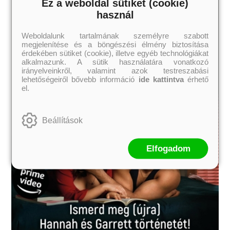
Ez a weboldal sütiket (cookie)
használ
Weboldalunk tartalmának személyre szabott
megjelenítése és a böngészési élmény biztosítása
érdekében sütiket (cookie), illetve egyéb technológiákat
alkalmazunk. A sütik használatára vonatkozó
irányelveinkről, valamint azok testreszabási
lehetőségeiről bővebb információ
ide kattintva
érhető
el.
Beállítások
Elfogadom