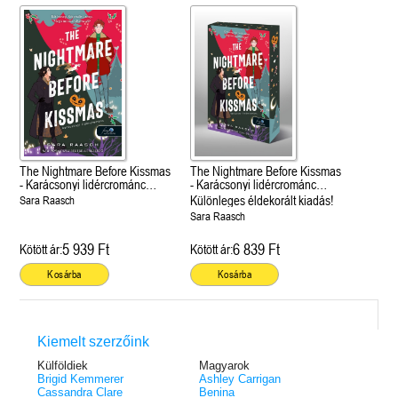
The Nightmare Before Kissmas
The Nightmare Before Kissmas
- Karácsonyi lidércrománc
- Karácsonyi lidércrománc
(Felségek és szerelmeik 1.)
(Felségek és szerelmeik 1.)
Különleges éldekorált kiadás!
Sara Raasch
Sara Raasch
5 939 Ft
6 839 Ft
Kötött ár:
Kötött ár:
Kosárba
Kosárba
Kiemelt szerzőink
Külföldiek
Magyarok
Brigid Kemmerer
Ashley Carrigan
Cassandra Clare
Benina