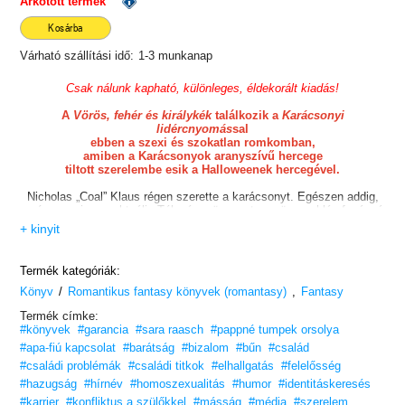
Árkötött termék
Kosárba
Várható szállítási idő:
1-3 munkanap
Csak nálunk kapható, különleges, éldekorált kiadás!
A
Vörös, fehér és királykék
találkozik a
Karácsonyi
lidércnyomás
sal
ebben a szexi és szokatlan romkomban,
amiben a Karácsonyok aranyszívű hercege
tiltott szerelembe esik a Halloweenek hercegével.
Nicholas „Coal” Klaus régen szerette a karácsonyt. Egészen addig,
amíg az apja, az aktuális Télapó az ünnepet egy üres reklámfogássá
nem
+ kinyit
változtatta. Coal bármit megtenne, hogy kikerüljön a reflektorfényből.
Eme törekvése közben belebonyolódik egy részeg, döbbenetesen
forró
Termék kategóriák:
csókcsatába egy rozoga bár mögött egy lélegzetelállító pasival.
/
,
Könyv
Romantikus fantasy könyvek (romantasy)
Fantasy
De a Karácsony család trónörökösét hívja a kötelesség:
Termék címke:
feleségül kell vennie a legjobb barátját, Irist, a Húsvét család
#könyvek
#garancia
#sara raasch
#pappné tumpek orsolya
hercegnőjét,
akibe az öccse nem-is-annyira-titkon szerelmes.
#apa-fiú kapcsolat
#barátság
#bizalom
#bűn
#család
Csak úgy üvölt a helyzetről, hogy katasztrófába fog torkollani.
#családi problémák
#családi titkok
#elhallgatás
#felelősség
#hazugság
#hírnév
#homoszexualitás
#humor
#identitáskeresés
Ám ez lehet még rosszabb is, ugyanis egy rivális érkezik, hogy
elnyerje
#karrier
#konfliktus a szülőkkel
#másság
#média
#szerelem