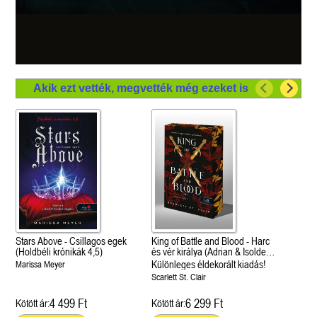
Akik ezt vették, megvették még ezeket is
Stars Above - Csillagos egek
King of Battle and Blood - Harc
(Holdbéli krónikák 4,5)
és vér királya (Adrian & Isolde
1.)
Különleges éldekorált kiadás!
Marissa Meyer
Scarlett St. Clair
4 499 Ft
6 299 Ft
Kötött ár:
Kötött ár: