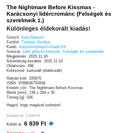
The Nightmare Before Kissmas -
Karácsonyi lidércrománc (Felségek és
szerelmeik 1.)
Különleges éldekorált kiadás!
Szerző:
Sara Raasch
Fordító:
Tumpek Orsolya
Kiadó:
Könyvmolyképző Kiadó Kft.
Sorozat:
Zafír pöttyös könyvek
,
Felségek és szerelmeik
Megjelenés:
2025.11.18.
Árkötöttség kezdete:
2025.11.24.
Oldalszám:
496
Kötésmód:
kartonált (éldekorált)
Raktári kód:
100970
ISBN:
9789636755836
Eredeti cím:
The Nightmare Before Kissmas
Méret [mm]:
136 x 204 x 35
Tömeg [g]:
506
Hagyd, hogy magával sodorjon!
Eredeti ár:
7 599 Ft
6 839 Ft
Kötött ár: