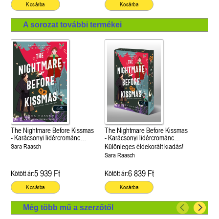
Kosárba
Kosárba
A sorozat további termékei
The Nightmare Before Kissmas
The Nightmare Before Kissmas
- Karácsonyi lidércrománc
- Karácsonyi lidércrománc
(Felségek és szerelmeik 1.)
(Felségek és szerelmeik 1.)
Különleges éldekorált kiadás!
Sara Raasch
Sara Raasch
5 939 Ft
6 839 Ft
Kötött ár:
Kötött ár:
Kosárba
Kosárba
Még több mű a szerzőtől