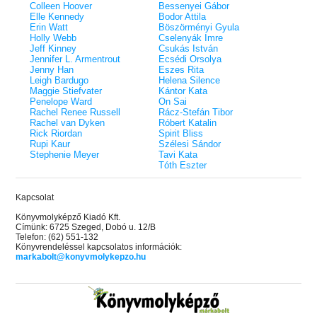
Colleen Hoover
Bessenyei Gábor
Elle Kennedy
Bodor Attila
Erin Watt
Böszörményi Gyula
Holly Webb
Cselenyák Imre
Jeff Kinney
Csukás István
Jennifer L. Armentrout
Ecsédi Orsolya
Jenny Han
Eszes Rita
Leigh Bardugo
Helena Silence
Maggie Stiefvater
Kántor Kata
Penelope Ward
On Sai
Rachel Renee Russell
Rácz-Stefán Tibor
Rachel van Dyken
Róbert Katalin
Rick Riordan
Spirit Bliss
Rupi Kaur
Szélesi Sándor
Stephenie Meyer
Tavi Kata
Tóth Eszter
Kapcsolat
Könyvmolyképző Kiadó Kft.
Címünk: 6725 Szeged, Dobó u. 12/B
Telefon: (62) 551-132
Könyvrendeléssel kapcsolatos információk:
markabolt@konyvmolykepzo.hu