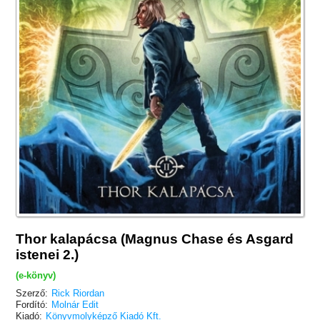
Thor kalapácsa (Magnus Chase és Asgard
istenei 2.)
(e-könyv)
Szerző:
Rick Riordan
Fordító:
Molnár Edit
Kiadó:
Könyvmolyképző Kiadó Kft.