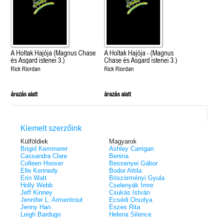
A Holtak Hajója (Magnus Chase
A Holtak Hajója - (Magnus
és Asgard istenei 3.)
Chase és Asgard istenei 3.)
Rick Riordan
Rick Riordan
árazás alatt
árazás alatt
Kiemelt szerzőink
Külföldiek
Magyarok
Brigid Kemmerer
Ashley Carrigan
Cassandra Clare
Benina
Colleen Hoover
Bessenyei Gábor
Elle Kennedy
Bodor Attila
Erin Watt
Böszörményi Gyula
Holly Webb
Cselenyák Imre
Jeff Kinney
Csukás István
Jennifer L. Armentrout
Ecsédi Orsolya
Jenny Han
Eszes Rita
Leigh Bardugo
Helena Silence