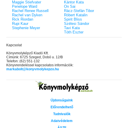
Maggie Stiefvater
Kántor Kata
Penelope Ward
On Sai
Rachel Renee Russell
Rácz-Stefán Tibor
Rachel van Dyken
Róbert Katalin
Rick Riordan
Spirit Bliss
Rupi Kaur
Szélesi Sándor
Stephenie Meyer
Tavi Kata
Tóth Eszter
Kapcsolat
Könyvmolyképző Kiadó Kft.
Címünk: 6725 Szeged, Dobó u. 12/B
Telefon: (62) 551-132
Könyvrendeléssel kapcsolatos információk:
markabolt@konyvmolykepzo.hu
Újdonságaink
Előrendelhető
Tudnivalók
Adatvédelem
ÁSZF