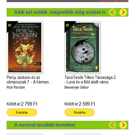
Akik ezt vették, megvették még ezeket is
Percy Jackson és az
TacsiTesók Titkos Társasága 2.
olimposziak 7. - A hármas
- Luna és a föld alatti város
istennő haragja
Rick Riordan
Bessenyei Gábor
2 799 Ft
2 599 Ft
Kötött ár:
Kötött ár:
Kosárba
Kosárba
A sorozat további termékei