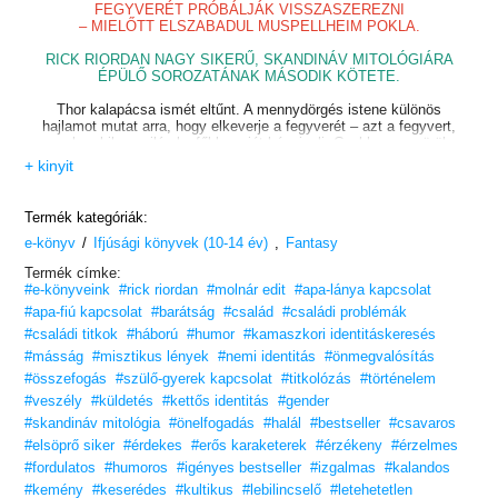
FEGYVERÉT PRÓBÁLJÁK VISSZASZEREZNI
– MIELŐTT ELSZABADUL MUSPELLHEIM POKLA.
RICK RIORDAN NAGY SIKERŰ, SKANDINÁV MITOLÓGIÁRA
ÉPÜLŐ SOROZATÁNAK MÁSODIK KÖTETE.
Thor kalapácsa ismét eltűnt. A mennydörgés istene különös
hajlamot mutat arra, hogy elkeverje a fegyverét – azt a fegyvert,
amely a kilenc világ legfőbb erejét képviseli. Csakhogy a pöröly
ezúttal
+ kinyit
nem egyszerűen elveszett, hanem az ellenség kezébe került.
Ha Magnus Chase és társai nem találják meg időben a kalapácsot, a
Termék kategóriák:
halandó
/
,
e-könyv
világok teljesen védtelenek maradnak az óriásokkal szemben. Ha
Ifjúsági könyvek (10-14 év)
Fantasy
kudarcot
Termék címke:
vallanak, megkezdődik a Ragnarök, és a kilenc világ lángba borul.
#e-könyveink
#rick riordan
#molnár edit
#apa-lánya kapcsolat
És sajnos csak egyvalaki segíthet visszaszerezni a fegyvert:
#apa-fiú kapcsolat
#barátság
#család
#családi problémák
Loki, az istenek legádázabb ellensége.
#családi titkok
#háború
#humor
#kamaszkori identitáskeresés
És az ár, amit viszonzásul kér, elképesztően magas.
#másság
#misztikus lények
#nemi identitás
#önmegvalósítás
VESD BELE MAGAD A KALANDOKBA, ÉS MENTSD
#összefogás
#szülő-gyerek kapcsolat
#titkolózás
#történelem
MEG MAGNUSSZAL EGYÜTT A VILÁGOT!
#veszély
#küldetés
#kettős identitás
#gender
#skandináv mitológia
#önelfogadás
#halál
#bestseller
#csavaros
„Szórakoztató, könnyed és komoly, rendkívül humoros, változatos,
egyedi,
#elsöprő siker
#érdekes
#erős karaketerek
#érzékeny
#érzelmes
izgalmas, magába szippant, és nem ereszt!”
– Beatrice8, moly.hu
#fordulatos
#humoros
#igényes bestseller
#izgalmas
#kalandos
#kemény
#keserédes
#kultikus
#lebilincselő
#letehetetlen
„Ez a kötet remekül teljesíti a
második rész
szerepét. Igazi lendületet