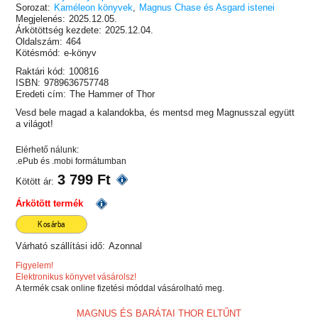
Sorozat:
Kaméleon könyvek
,
Magnus Chase és Asgard istenei
Megjelenés:
2025.12.05.
Árkötöttség kezdete:
2025.12.04.
Oldalszám:
464
Kötésmód:
e-könyv
Raktári kód:
100816
ISBN:
9789636757748
Eredeti cím:
The Hammer of Thor
Vesd bele magad a kalandokba, és mentsd meg Magnusszal együtt
a világot!
Elérhető nálunk:
.ePub és .mobi formátumban
3 799 Ft
Kötött ár:
Árkötött termék
Kosárba
Várható szállítási idő:
Azonnal
Figyelem!
Elektronikus könyvet vásárolsz!
A termék csak online fizetési móddal vásárolható meg.
MAGNUS ÉS BARÁTAI THOR ELTŰNT