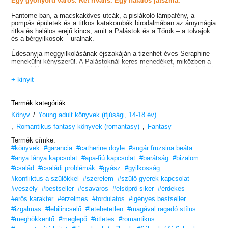
Egy gyönyörű város. Két rivális. Egy halálos játszma.
Fantome-ban, a macskaköves utcák, a pislákoló lámpafény, a
pompás épületek és a titkos katakombák birodalmában az árnymágia
ritka és halálos erejű kincs, amit a Palástok és a Tőrök – a tolvajok
és a bérgyilkosok – uralnak.
Édesanyja meggyilkolásának éjszakáján a tizenhét éves Seraphine
menekülni kényszerül. A Palástoknál keres menedéket, miközben a
bosszú lángra kap a szívében. Vajon titkos képességei segítségével
felveheti a harcot a sötét hajú fiúval, aki higanyszínű tekintetével
+ kinyit
követi minden lépését?
Semmi sem készítheti fel Serát a pillanatra, amikor végre
Termék kategóriák:
szembekerül Ransommal, a Tőrök rendje örökösével. Ransom pedig
/
döbbenten fedezi fel, hogy az egyszerű tanyasi lány egy olyan
Könyv
Young adult könyvek (ifjúsági, 14-18 év)
különös, lángoló mágiát birtokol, amit még soha életében nem
,
,
Romantikus fantasy könyvek (romantasy)
Fantasy
látott…
Termék címke:
Miközben a rivális rendek Fantome alvilágának uralmáért küzdenek,
#könyvek
#garancia
#catherine doyle
#sugár fruzsina beáta
és szóbeszédek keringenek arról, hogy szörnyetegek
#anya lánya kapcsolat
#apa-fiú kapcsolat
#barátság
#bizalom
garázdálkodnak a város utcáin, Seraphine-t és Ransomot több
vonzza egymáshoz, mint a puszta mágia. Végzetes döntés vár rájuk:
#család
#családi problémák
#gyász
#gyilkosság
megbocsátás vagy bosszú? Csók vagy halál? Tőr vagy Láng?
#konfliktus a szülőkkel
#szerelem
#szülő-gyerek kapcsolat
#veszély
#bestseller
#csavaros
#elsöprő siker
#érdekes
„Perzselő románc, lenyűgöző világépítés, káprázatos írás.”
– Lauren
Roberts, bestsellerszerző -
#erős karakter
#érzelmes
#fordulatos
#igényes bestseller
#izgalmas
#lebilincselő
#letehetetlen
#magával ragadó stílus
„Kihagyhatatlan – ez a történet méltó az ellenségekből szerelmesek
#meghökkentő
#meglepő
#ötletes
#romantikus
címkéhez.”
– School Library Journal –