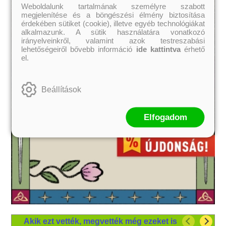
Weboldalunk tartalmának személyre szabott
megjelenítése és a böngészési élmény biztosítása
érdekében sütiket (cookie), illetve egyéb technológiákat
alkalmazunk. A sütik használatára vonatkozó
irányelveinkről, valamint azok testreszabási
lehetőségeiről bővebb információ
ide kattintva
érhető
el.
Beállítások
Elfogadom
Akik ezt vették, megvették még ezeket is