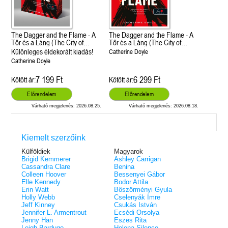
The Dagger and the Flame - A
The Dagger and the Flame - A
Tőr és a Láng (The City of
Tőr és a Láng (The City of
Fantome 1.)
Fantome 1.)
Különleges éldekorált kiadás!
Catherine Doyle
Catherine Doyle
7 199 Ft
6 299 Ft
Kötött ár:
Kötött ár:
Előrendelem
Előrendelem
Várható megjelenés: 2026.08.25.
Várható megjelenés: 2026.08.18.
Kiemelt szerzőink
Külföldiek
Magyarok
Brigid Kemmerer
Ashley Carrigan
Cassandra Clare
Benina
Colleen Hoover
Bessenyei Gábor
Elle Kennedy
Bodor Attila
Erin Watt
Böszörményi Gyula
Holly Webb
Cselenyák Imre
Jeff Kinney
Csukás István
Jennifer L. Armentrout
Ecsédi Orsolya
Jenny Han
Eszes Rita
Leigh Bardugo
Helena Silence