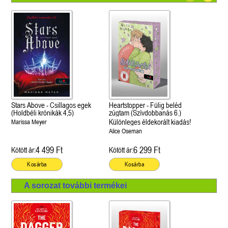
Stars Above - Csillagos egek
Heartstopper - Fülig beléd
(Holdbéli krónikák 4,5)
zúgtam (Szívdobbanás 6.)
Különleges éldekorált kiadás!
Marissa Meyer
Alice Oseman
4 499 Ft
6 299 Ft
Kötött ár:
Kötött ár:
Kosárba
Kosárba
A sorozat további termékei